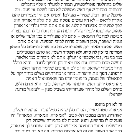
שליט בהחלטה פופוליסטית, תמורת למעלה מאלף מחבלים
ורוצחים במחיר שאף ראש ממשלה לא העז לשלם אי פעם. מה
שילם? שרון, רבין, שמיר – מעולם! ואפילו אם היו מצמידים להם
אקדח לראש – לא היו עושים עסקה כזו. את אלאור אזריה הוא
הפך למינימום אביגדור קהלני. אז אם אתם הדר גולדין או אורון
שאול, שהוכנסו לבמדי צה"ל תופת העזתית וסירבו להיכנע בצורה
מבישה למחבלי החמאס – אתם לא פופולריים כמו גלעד שליט או
נעמה יששכר, ולכן חשובים פחות לביבי הספינר. או אם אתם
ראש המוסד מאיר דגן, שמסרב לשבת עם שרה בדיונים על בטחון
המדינה כי אין לה סיווג ולא תפקיד רשמי
, או סתם רמטכ״לים
כמו בני גנץ, גבי אשכנזי או יעלון: אתם לא גיבורים כמו אלאור,
ונעשה מכם בוגדים. וגם את מאיר דגן נהפוך לבוגד – והוא בכלל
אחד מגיבורי ישראל. זהו סולם הערכים שלימד אותנו ראש
חרפתנו. הפך את היוצרות. מחר או מחרתיים נשלם מחיר יקר על
הסאטלה של נעמה, כי פוטין יודע מה שאיסמאיל האניה
מהחמאס יודע: ראש חרפתה של ישראל, ביבי, הוא אדם חלש,
סחיט וישלם כל מחיר שערורייתי בשביל ספין – ולעזאזל מדינת
ישראל!
זה לא רק ביזנס!
אמארה סטודמאייר, הכדורסלן שהיה סמל עבור הפועל ירושלים
ואוהדיה, חתם במכבי תל-אביב. "אמארה, אמארה, אמארה" היו
צועקים לו מהיציע, והוא הבטיח לנו בתמורה שישחק רק
בירושלים. אחרי החתימה אמר שזה רק ביזנס. שתדע לך אמארה,
דבר אחד חשוב. פה זה לא ארצות הברית, וזה לא רק ביזנס וכל