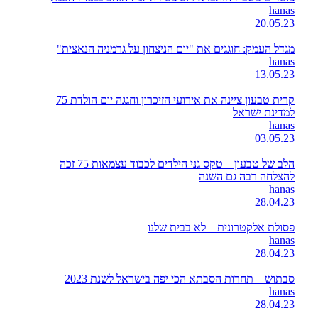
hanas
20.05.23
מגדל העמק: חוגגים את "יום הניצחון על גרמניה הנאצית"
hanas
13.05.23
קרית טבעון ציינה את אירועי הזיכרון וחגגה יום הולדת 75
למדינת ישראל
hanas
03.05.23
הלב של טבעון – טקס גני הילדים לכבוד עצמאות 75 זכה
להצלחה רבה גם השנה
hanas
28.04.23
פסולת אלקטרונית – לא בבית שלנו
hanas
28.04.23
סבתוש – תחרות הסבתא הכי יפה בישראל לשנת 2023
hanas
28.04.23