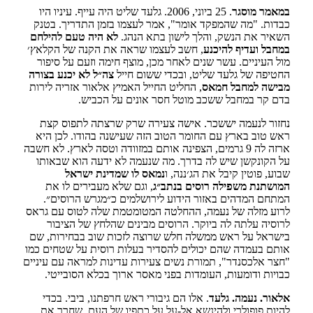
במאמר מוסגר
. 25 ביוני, 2006. גלעד שליט היה עייף. עיניו היו
כבדות. "מה שהמפקד אומר", אמר לעצמו בזמן התדריך. בטנק
השאיר את הנשק, והלך לישון בתא הנהג.
לא היה טעם להילחם
במחבל ועדיף להיכנע
, חשב לעצמו שראה את הקנה של הקלאץ׳
מול העיניים. עשר שנים לאחר מכן, מוצף חימה וזעם על סיפור
החטיפה של גלעד שליט, ובכדי ששום חייל
צה״ל לא יכנע בצורה
מבישה למחבל חמאס
, החליט החייל האמיץ אלאור אזריה לירות
בדם קר במחבל ששכב מוטל חסר אונים על הכביש.
נחזור לנעמה יששכר. אישה צעירה שרק שרצתה לתפוס קצת
ראש טוב בארץ עם החומר הטוב הזה שעישנה בהודו. לכן היא
ארזה לה 9 גרמים, הצפינה אותם במזוודה וטסה לארץ. לא חשבה
על הקונקשן שיש לה בדרך. מה שנעמה לא ידעה הוא שבאותו
שבוע, פוטין קיבל את הג׳ננה, ו
נמאס לו שמדינת ישראל
המושתנת משפילה רוסים בנתב״ג
, וגם שלא מעבירים לו את
המתחם המדהים באזור הידוע לירושלמים כ״מגרש הרוסים״.
לרוע מזלה של נעמה, ההחלטה המטומטמת שלה לטוס עם גראס
לרוסיה עלתה לה ביוקר. הרוסים מבינים שהלחץ של הציבור
בישראל על ראש ממשלה חלש שרוצה לזכות שוב בבחירות, שם
אותם בעמדה שהם יכולים להסדיר בעלות רוסית על שטחים כמו
"חצר אלכסנדר", תמורת נשים צעירות עדינות למראה עם עיניים
כבויות ודומעות, העומדות בפני מאסר ארוך בכלא הסובייטי.
אלאור. נעמה. גלעד
. אלו הם גיבורי ראש חרפתנו, ביבי. בכדי
להיות פופולרי ולהינשא אל-על על כתפיו של העם, שחרר את