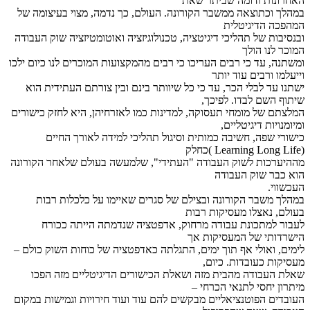
האחרונות ודומה שביתר שאת
במהלך וכתוצאה ממשבר הקורונה. העולם, כך נדמה, מצוי בעיצומה של
המהפכה הדיגיטלית
ובנסיבות של תהליכי דיגיטציה, טכנולוגיזציה ואוטומטיזציה שוק העבודה
המוכר לנו הולך
ומשתנה, עד כי רבים העריכו כי רבים מהמקצועות המוכרים לנו כיום ילכו
וייעלמו ורבים עוד יותר
ישתנו עד לבלי הכר, עד כי כל שיוותר בינם ובין צורתם העתידית הוא
שיתוף השם לבדו. לפיכך,
המלצתם של מומחי תעסוקה, למדינות כמו לאזרחיהן, היא לחזק כישורים
ומיומנויות דיגיטליים,
כישורי שפה, חשיבה כמותית וסיגול תהליכי למידה לאורך החיים
(Learning Long Life )כחלק
מההיערכות לשוק העבודה "העתידי", שלמעשה בעולם שלאחר הקורונה
הוא כבר שוק העבודה
העכשווי.
במהלך משבר הקורונה ובצילם של סגרים שאיימו על כלכלות רבות
בעולם, נאצלו מעסיקות רבות
לעבור למתכונת עבודה מרחוק, אדפטציה שנדמתה הייתה ככורח
הישרדותי של המעסיקות אך
לימים, ואולי אף תוך ימים, התגלתה כאדפטציה של כוחות השוק כולם –
מעסיקות כעובדות. כיום,
שאלת העבודה מהבית מזה ושאלת הכישורים הדיגיטליים מזה הפכו
מיתרון יחסי לתנאי הכרחי –
העובדים הפוטנציאליים מבקשים להם עוד ועוד חירויות וגמישות במקום