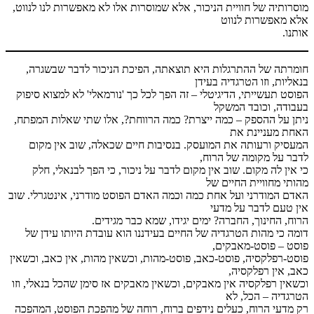
מוסרותיה של חוויית הניכור, אלא שמוסרות אלו לא מאפשרות לנו לנווט,
אלא מאפשרות לנווט
אותנו.
חומרתה של ההתרגלות היא תוצאתה, הפיכת הניכור לדבר שבשגרה,
בנאליות, וזו הטרגדיה בעידן
הפוסט תעשייתי, הדיגיטלי – זה הפך לכל כך 'נורמאלי' לא למצוא סיפוק
בעבודה, וכובד המשקל
ניתן על ההספק – כמה ייצרת? כמה הרווחת?, אלו שתי שאלות המפתח,
האחת מעניינת את
המעסיק ורעותה את המועסק. בנסיבות חיים שכאלה, שוב אין מקום
לדבר על מקומה של הרוח,
כי אין לה מקום. שוב אין מקום לדבר על ניכור, כי הפך לבנאלי, חלק
מהותי מחוויית החיים של
האדם המודרני ועל אחת כמה וכמה האדם הפוסט מודרני, אינטגרלי. שוב
אין טעם לדבר על מדעי
הרוח, החינוך, החברה? ימים יגידו, שמא כבר מגידים.
דומה כי מהות הטרגדיה של החיים בעידננו הוא עובדת היותו עידן של
פוסט – פוסט-מאבקים,
פוסט-רפלקסיה, פוסט-כאב, פוסט-מהות, וכשאין מהות, אין כאב, וכשאין
כאב, אין רפלקסיה,
וכשאין רפלקסיה אין מאבקים, וכשאין מאבקים אז סימן שהכל בנאלי, וזו
הטרגדיה – הכל, לא
רק מדעי הרוח, כעלים נידפים ברוח, רוחה של מהפכת הפוסט, המהפכה