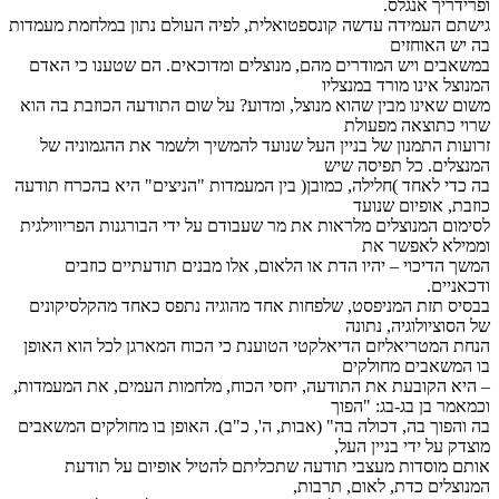
ופרידריך אנגלס.
גישתם העמידה עדשה קונספטואלית, לפיה העולם נתון במלחמת מעמדות
בה יש האוחזים
במשאבים ויש המודרים מהם, מנוצלים ומדוכאים. הם שטענו כי האדם
המנוצל אינו מורד במנצליו
משום שאינו מבין שהוא מנוצל, ומדוע? על שום התודעה הכוזבת בה הוא
שרוי כתוצאה מפעולת
זרועות התמנון של בניין העל שנועד להמשיך ולשמר את ההגמוניה של
המנצלים. כל תפיסה שיש
בה כדי לאחד )חלילה, כמובן( בין המעמדות "הניצים" היא בהכרח תודעה
כוזבת, אופיום שנועד
לסימום המנוצלים מלראות את מר שעבודם על ידי הבורגנות הפריווילגית
וממילא לאפשר את
המשך הדיכוי – יהיו הדת או הלאום, אלו מבנים תודעתיים כוזבים
ודכאניים.
בבסיס תזת המניפסט, שלפחות אחד מהוגיה נתפס כאחד מהקלסיקונים
של הסוציולוגיה, נתונה
הנחת המטריאליזם הדיאלקטי הטוענת כי הכוח המארגן לכל הוא האופן
בו המשאבים מחולקים
– היא הקובעת את התודעה, יחסי הכוח, מלחמות העמים, את המעמדות,
וכמאמר בן בג-בג: "הפוך
בה והפוך בה, דכולה בה" (אבות, ה', כ"ב). האופן בו מחולקים המשאבים
מוצדק על ידי בניין העל,
אותם מוסדות מעצבי תודעה שתכליתם להטיל אופיום על תודעת
המנוצלים כדת, לאום, תרבות,