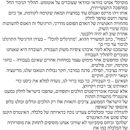
מוסיקלי אנחנו בוודאי ובוודאי שעובדים על אוטומט. תהליך הניכור החל
במהפכה התעשייתית,
אותו זיהו מרקס ואנגלס עוד במחצית המאה שקדמה לקודמת, אך כיום
עושה רושם שהפך לחלק
מהחוויה האנושית של האדם הפוסט מודרני, הדיגיטלי זה האנוס להשתנות
נוכח שינויי השוק,
אחרת שוב לא יהיה רלבנטי.
"בסוף", כתב המשורר ההוא, "מתרגלים להכל" – בעידן הדיגיטלי התרגלנו
לניכור עד כדי כך
שהנמכנו שלא לומר איבדנו ציפיות משוק העבודה. העובדה היא שאנחנו
מנוכרים לתהליך העבודה
שלנו ומחפשים אחר מימוש עצמי במחוזות אחרים שאינם בעבודה – כחוגי
מקרמה, יוגה, פילטיס,
שירה בציבור, תפילה, סדנה במדבר, חקר גבולות הטאבו שלנו, מדיטציה
ושאר ירוקים, חוקיים
ושאינם – כי העבודה, כך כמו ברור לנו, נועדה למלא את כיסנו כדי
תאוותינו )כי רבות ויקרות(,
אלא שנוכח אוברדרפטים הולכים ותופחים, שהפכו בישראל לחלק כמעט
אינטגרלי מתעודת הזהות
של הישראלי הממוצע, צרכים ותאוות אלו רק הולכים וגדלים וכולנו בלופ
אינסופי של שאיפה
להגדלת שכר ומכלכלים צעדינו נוכח כדאיותה של כלכלה. האינטרס הקטן
שלנו פוגש את האינטרס
'שלהם' וביחס סימביוטי לא שוויוני אנחנו מוסיפים לתחזק את מוסרותיה
של הכלכלה כמו את