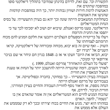
תקשורת וכו'. עם זאת, לדידם בהינתן שמדובר בתהליך דיאלקטי סופו
במהפכה שתקדם את
האנושות לרמת חירות ושוויון גבוהות יותר, כך היה במהפכות קודמות
שהניעו את האנושות
כשחלוקת המשאבים הייתה שונה וכך יהא גם בעידן התעשייתי. על בסיס
הנחת המטריאליזם
הדיאלקטי, טענו מרקס ואנגלס, שיבוא יום ושוב לא יסכימו לכך עד כי
יתפסו את החנית והרומח
ויעלו על בריקדות המפעלים הנצלניים ויתבעו את חלקם המגיע להם מכוח
תרומתם לצמיחתו של
השוק – ואף שיום זה בוא יבוא, מכוחה ומכורחה של דיאלקטיקה, קראו
השניים אל "תגידו יום
יבוא, הביאו את היום" וזעקו אי אז ב- 1848 בגרון חם וניחר אי שם בניכר
אירופאי קר ומנוכר,
"פועלי כל העולם התאחדו!" )מרקס ואנגלס, 1999 .)
לאורך השנים, דומה שהנטייה הייתה להתעכב יותר על הנחת או טענת
הניצול המאפיין את חוויית
העבודה בעידן התעשייתי – כך במחקר, בחברה ובפוליטיקה. אך
בעבודתם של מרקס ואנגלס הייתה
הנחה נוספת, או תיאור נוסף לחוויית העבודה והחיים בעידן המודרני,
חוויית הניכור. לדידם, אף
שהכוח המניע לחיים הוא המטריאליזם אין זה אומר שהאדם אין בו
"נשמה", להפך, האדם
במהותו הוא יוצר, מניע את החיים בכוח יצירתו ובכך לא רק שמממש את
העולם אלא מממש את