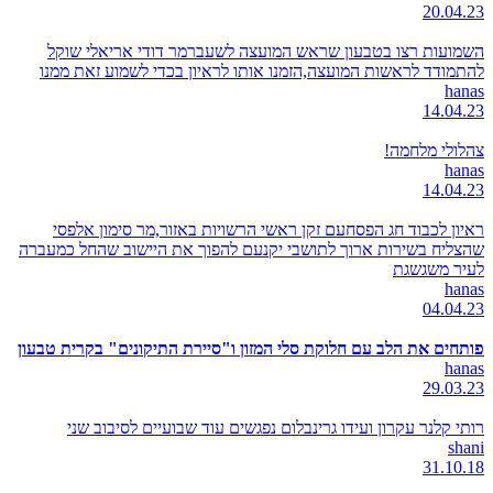
20.04.23
השמועות רצו בטבעון שראש המועצה לשעברמר דודי אריאלי שוקל
להתמודד לראשות המועצה,הזמנו אותו לראיון בכדי לשמוע זאת ממנו
hanas
14.04.23
צהלולי מלחמה!
hanas
14.04.23
ראיון לכבוד חג הפסחעם זקן ראשי הרשויות באזור,מר סימון אלפסי
שהצליח בשירות ארוך לתושבי יקנעם להפוך את היישוב שהחל כמעברה
לעיר משגשגת
hanas
04.04.23
פותחים את הלב עם חלוקת סלי המזון ו"סיירת התיקונים" בקרית טבעון
hanas
29.03.23
רותי קלנר עקרון ועידו גרינבלום נפגשים עוד שבועיים לסיבוב שני
shani
31.10.18