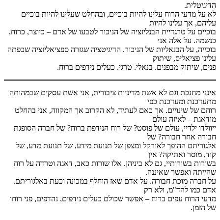
הדיגיטלית.
לא על מדעי הרוח עלינו להיות בוכיים, ובהחלט שעלינו להיות בוכיים
עליהם, אך עלינו להיות
בוכיים על טרגדיית הבנליזציה של הניכור לטבעו של אדם – כיוצר, כרוח,
כנשמה. על אלה אני
בוכייה, על הבנאליות של הניכור. הדיגיטציה שגזרה ספציאליזציה שכפתה
עלינו פציאליס, שיתוק
פנים, שיתוק מבפנים. בנאלי. טרגי. כעלים נידפים ברוח.
אינני מחנכת וגם לא אשת מדיניות ציבורית, אני אשת עסקים שבמהותה
מתעדכנת ומעדכנת כפי
רוחם של שינויים. אך כאם לעתיד, לא הקרוב אך המקווה, אני בהחלט
מודאגת – לאיזה עולם
ייוולדו ילדיי, עולם של פוסט? של רוח הנידפת ברוח? של חברה הסופגת
חבורה אחר חבורה? של
אלגוריתם ההופך לאורקל ומצפן של תנועת מידע, של תנועת מדע, של
קוד, מוסר ואתיקה? אין
בשורות בשורותיי, גם לא ביניהן. אלו שורות כאב, דאגה וטרדה על רוח
שהייתה ואפשר שאיננה.
על חברה מוכת חבורה. על אדם שאז הוחלף במכונה וכעת באלגוריתם.
אדם כמו להד"מ, ולא רק
מדעי הרוח עפים ברוח – אפשר שכולם כעלים נידפים, נהדפים, פני רוחו
של הזמן.