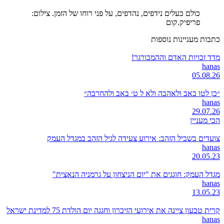
כולם כעלים נידפים, נהדפים, על פני רוחו של הזמן. צילום:
פריפיק.קום
כתבות מעניינות נוספות
מדד זכויות האדם וההמבורגר!
hanas
05.08.26
״כן לטו באב ולאהבה ולא ל ט׳ באב ולהחרבה״
hanas
29.07.26
הכי מעניין
צועדים בשביל הזהב: אירוע צעידה לגיל הזהב במגדל העמק
hanas
20.05.23
מגדל העמק: חוגגים את "יום הניצחון על גרמניה הנאצית"
hanas
13.05.23
קרית טבעון ציינה את אירועי הזיכרון וחגגה יום הולדת 75 למדינת ישראל
hanas