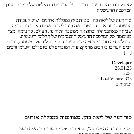
לא רק מדעי הרוח עפים ברוח – על טרגדיית הבנאליות של הניכור בעידן
המהפכה הדיגיטלית
טור דעה של ליאת כהן, סטודנטית במכללת אורנים "שוק העבודה
המשתנה", זה אחד המושגים שהוכנסו לשיח בשנים האחרונות ודומה
שביתר שאתבמהלך וכתוצאה ממשבר הקורונה. העולם, כך נדמה, מצוי
בעיצומה של המהפכה הדיגיטליתובנסיבות של תהליכי דיגיטציה,
טכנולוגיזציה ואוטומטיזציה שוק העבודה המוכר לנו הולךומשתנה, עד כי
רבים העריכו כי רבים מהמקצועות המוכרים לנו כיום ילכו וייעלמו ורבים
[…]
Developer
26.01.23
12:06
Post Views:
393
תגובות 0
טור דעה של ליאת כהן, סטודנטית במכללת אורנים
"שוק העבודה המשתנה", זה אחד המושגים שהוכנסו לשיח בשנים