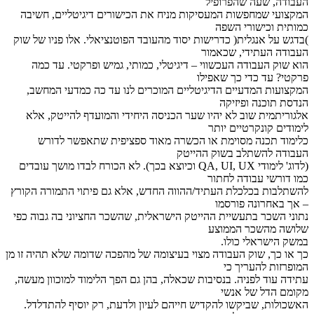
העבודה, שעה שהפרופיל
המקצועי שמחפשות המעסיקות מניח את הכישורים דיגיטליים, חשיבה
כמותית וכישורי השפה
)בדגש על אנגלית( כדרישות יסוד מהעובד הפוטנציאלי. אלו פניו של שוק
העבודה העתידי, שכאמור
הוא שוק העבודה העכשווי – דיגיטלי, כמותי, גמיש ופרקטי. עד כמה
פרקטי? עד כדי כך שאפילו
המקצועות המדעיים הדיגיטליים המוכרים לנו עד כה כמדעי המחשב,
הנדסת תוכנה ופיזיקה
אלגוריתמית שוב לא יהיו שער הכניסה היחידי והמועדף להייטק, אלא
לימודים קונקרטיים יותר
כלימוד תכנה מסוימת או הכשרה מאוד ספציפית שתאפשר לדורש
העבודה להשתלב בשוק ההייטק
(לדוג' לימודי QA, UI, UX וכיוצא בכך). לא הכורח לבדו מושך עובדים
כמו דורשי עבודה לחתור
להשתלבות בכלכלת העתיד/ההווה החדש, אלא גם פיתוי התמורה הקורץ
– אך באחרונה פורסמו
נתוני השכר בתעשיית ההייטק הישראלית, שהשכר החציוני בה גבוה כפי
שלושה מהשכר הממוצע
במשק הישראלי כולו.
כך או כך, שוק העבודה מצוי בעיצומה של מהפכה שדומה שלא תהיה זו מן
המופרזות להעריך כי
עתידה עוד לפניה. בנסיבות שכאלה, בהן גם הפך הלימוד למוכוון מעשה,
מקומם הדל של אנשי
האשכולות, שביקשו להקדיש חייהם לעיון ולדעת, רק יוסיף להתדלדל.