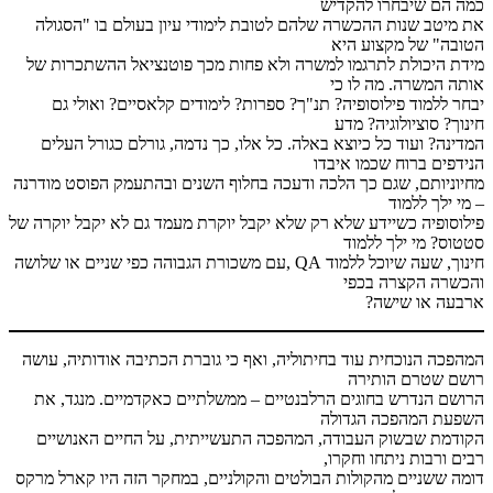
כמה הם שיבחרו להקדיש
את מיטב שנות ההכשרה שלהם לטובת לימודי עיון בעולם בו "הסגולה
הטובה" של מקצוע היא
מידת היכולת לתרגמו למשרה ולא פחות מכך פוטנציאל ההשתכרות של
אותה המשרה. מה לו כי
יבחר ללמוד פילוסופיה? תנ"ך? ספרות? לימודים קלאסיים? ואולי גם
חינוך? סוציולוגיה? מדע
המדינה? ועוד כל כיוצא באלה. כל אלו, כך נדמה, גורלם כגורל העלים
הנידפים ברוח שכמו איבדו
מחיוניותם, שגם כך הלכה ודעכה בחלוף השנים ובהתעמק הפוסט מודרנה
– מי ילך ללמוד
פילוסופיה כשיידע שלא רק שלא יקבל יוקרת מעמד גם לא יקבל יוקרה של
סטטוס? מי ילך ללמוד
חינוך, שעה שיוכל ללמוד QA ,עם משכורת הגבוהה כפי שניים או שלושה
והכשרה הקצרה בכפי
ארבעה או שישה?
המהפכה הנוכחית עוד בחיתוליה, ואף כי גוברת הכתיבה אודותיה, עושה
רושם שטרם הותירה
הרושם הנדרש בחוגים הרלבנטיים – ממשלתיים כאקדמיים. מנגד, את
השפעת המהפכה הגדולה
הקודמת שבשוק העבודה, המהפכה התעשייתית, על החיים האנושיים
רבים ורבות ניתחו וחקרו,
דומה ששניים מהקולות הבולטים והקולניים, במחקר הזה היו קארל מרקס