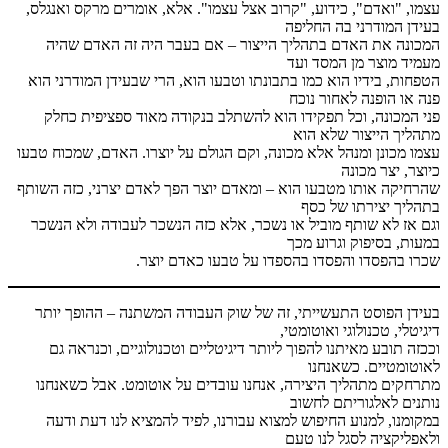
עצמו, "ואדם", כידוע, "קרוב אצל עצמו". אלא, אומרים מרקס ואנגלס,
בעידן המודרני בה החליפה
המכונה את האדם בתהליך הייצור – אם בעבר היה זה האדם שהיה
מעמיד מוצר מן המסד ועד
הטפחות, בידיו הוא כמו בתבונתו וטבעו הוא, הרי שבעידן המודרני הוא
פנה או הופנה לאחור נוכח
פני המכונה, וכל תפקידו הוא להשתלב בנקודה מאוד ספציפית כחלק
מתהליך הייצור שלא הוא
עצמו מכונן ומנהל אלא מכונה, וקם הגולם על יוצרו. האדם, שמכוח טבעו
כיוצר, יצר מכונה
שהרחיקה אותו מטבעו הוא – ומאדם יוצר הפך לאדם יצרני, כזה השותף
בתהליך יצירתו של כסף
וגם אז לא שותף מוביל או נשכר, אלא כזה הנשכר לעבודה ולא הנשכר
במעות, בסיפוק וגרוע מכך
שכרו בהפסדו והפסדו בהספדו על טבעו כאדם יוצר.
בעידן הפוסט התעשייתי, זה של שוק העבודה המשתנה – ההופך יותר
דיגיטלי, טכנולוגי ואוטומטי,
וככזה תובע מאיתנו להפוך ליותר דיגיטליים וטכנולוגיים, וכנראה גם
לאוטומטיים. כשאנחנו
מתרחקים מתהליך היצירה, אנחנו עובדים על אוטומט. אבל כשאנחנו
נותנים לאלגוריתם לחשוב
במקומנו, למנוע החיפוש למצוא עבורנו, לפיד להמציא לנו דעת ודעה
ולאפליקציה לסגל לנו טעם