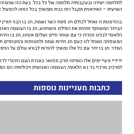
למלחמה ישירה ובעקבותיה מלחמה של כל בכל. בעת הזו שהמזרח ה
השיעית – האיראנית תקבל רוח גבית ותמשיך בכל כוחה להפעיל א
בהזדמנות זו נאחל לכולם חג פסח כשר ושמח, חג בו הבני חורין 
הביחד המשותף ופחות את הפילוג והשיסוע, חג בו העוצמה האנושי
הלאומי לבנינו ונוכיח כי עם שוחר חיים ושלום אנחנו, חג בו הי
המשפחה ונאחל לנו כעם חג חירות שמח ולחטופות והחטופים ולמ
הסדר. חג בו יחד עם כל אלו נמשיך להודות לבורא עולם על הניסי
ידידיי ורעיי ימים אלו הוסיפו פרק מפואר באגדת העם היהודי לדור
למרכיב מרכזי בד.נ.א הלאומי, העוצמה האנושית ויכולותיה הם הסו
כתבות מעניינות נוספות