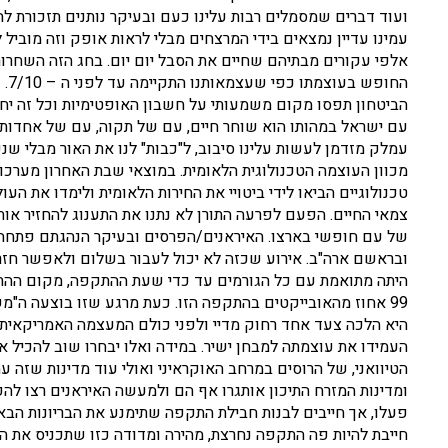
ועוד דברים שמסמלים רבות עלינו כעם ובעיקר נותנים תזכורת לה
עמינו עדיין נמצאים בידי המרצחים מבלי לראות אופק וזה מוביל 
אלפי עקורים מבתיהם שחיים את הסבל יום יום. בחג הזה השחרור 
החו
הביטחון תפסו מקום משמעותי על חשבון האופטימיות וכל זה יחד
עם ישראל במהותו הוא שוחר חיים, עם של תקוה, עם של אחדות ול
עמלק מזדמן לעשות עלינו סיבוב, ל"כבות" לנו את האור מבלי שנפ
מכוון העוצמה הטכנולוגית הלאומית. במוצאי שבת האחרון מערכות
טכנולוגיים הביאו לידי ביטויי את החירות הלאומית ולימדו את ה
צמאי החיים. הפעם לפרעה התורן לא נתנו את התענוג להחזיר אות
של עם חופשי בארצו. האיראנים/הפרסים ובעיקר הנהגתם פתחה ח
ובראשם ארה"ב. אירוע שכזה לא יכול לעבור בשלום ולאפשר חזר
היתה מתואמת עם כל הגורמים עד כדי שעת ההתקפה, מקום ההתקפ
99 אחוז מהאובייקטים בהתקפה הזו. כעת מרגע שזו בוצעה ה"מ
היא הלכה צעד אחד רחוק מדיי ולפני כולם המעצמה האמריקאית –
העמידו את עוצמתה למבחן ישיר. במידה ואלו יבחרו שוב להכיל א
הטיוואני, של הרוסים במרחב האוקראיני ואולי עוד מדינות שזה ע
ומדינות המזרח התיכון אותגרו אף הם ולמעשה האיראנים רצו להפ
חייבת להיות פה התקפה נחרצת, מהירה ומדודה כזו שתכניס את הא