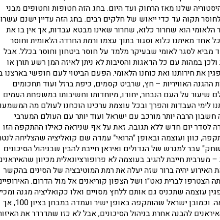
יסטוריה שלנו מאז הרחוק ועד היום. בחג הזה חטופות וחטופים מבני
לחוסר תקוה עד כדי ייאוש של חלקים רבים. בחג הזה עדיין ישנם עשרו
הלאומי הוא שחרור כלוא, שחרור שאינו מבטא עבדות, אך אין בו את
פש בעוצמתו כפי שעצמאותנו התקיימה עד לפני ה – 7/10. כל אחד מאיתנו כלוא וסגור בתוך עצמו ורמת החרדה הלאומית וחוסר
 מביא לסגר לאומי שבעיקר מלמד על חוסר ביטחון וחוסר בכלל. אבל
כן במהות עם כל הדאגות והסיבות לא ניתן לאיזה המן רשע תורן או
גין את חירותנו ואת כוחנו הלאומי. הפעם הביטוי לעם חופשי בארצנו ב
 ההגנה האוויריות – חץ, שרביט קסמים, כיפת ברזל ועוד תחכומים
עולם שיעור על העם הנבחר, יחודו, מיוחדותו וחשיבותו במשפחת העמים
נו לימי העבדות והפרך ובכל עוצמת ערכינו הוכחנו לעולם מה המשמעו
שבון הרבה יותר מורכב עם ישראל ועוד יותר עם העולם המערבי
ה לסדר יום חדש ללא תגובה. זאת על אף שניראה כאילו ההתקפה הזו
ה, כוון ועוצמה ובאופן "הרואי" עמדה שם קואליציה שהצליחה לנטר
שחק" עבר למגרש של הגדולים ואיראן חייבת להבין שבניהול הסיכונים
 מערבית חייבת להגיב בעוצמה לא פרופורציונאלית מכיוון שהאיראנים
ת האירוע יהיה ברור שזה יעלה את רמת המוטיבציה של הסינים בהקשר
תה הצטרפו לברית נאט"ו ושל הצפון קוריאנים אל מול הדרום. האירופיים
גין עוצמה שתכניס גם אותם ללחץ מסויים ואלו כקואליציה מגנה ומכי
פעלו, אך חייבים לבנות חבילת התקפה שתימנע את הבריונות הבאה. וכמובן ישראל שהותקפה באופן ישיר ועמדה במבחן בציון 100, אך
יראנים להבנה אחרת בניהול הסיכונים, אבל לא כזו שתדרדר את האיזור