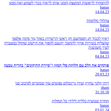
להתמודד לראשות המועצה,הזמנו אותו לראיון בכדי לשמוע זאת ממנו
hanas
14.04.23
צהלולי מלחמה!
hanas
14.04.23
ראיון לכבוד חג הפסחעם זקן ראשי הרשויות באזור,מר סימון אלפסי
שהצליח בשירות ארוך לתושבי יקנעם להפוך את היישוב שהחל כמעברה
לעיר משגשגת
hanas
04.04.23
פותחים את הלב עם חלוקת סלי המזון ו"סיירת התיקונים" בקרית טבעון
hanas
29.03.23
רותי קלנר עקרון ועידו גרינבלום נפגשים עוד שבועיים לסיבוב שני
shani
31.10.18
תחזית שבועית כללית לילידי כל המזלות
hanas
03.01.24