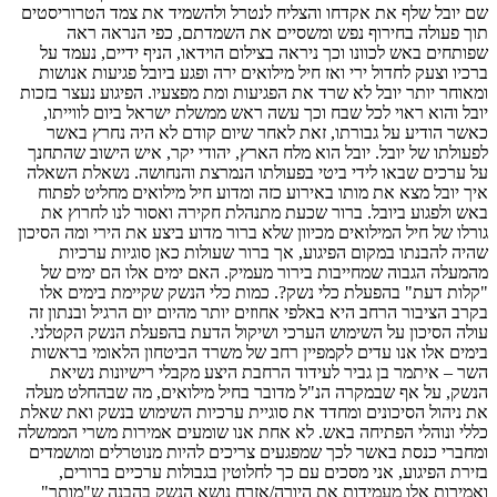
שם יובל שלף את אקדחו והצליח לנטרל ולהשמיד את צמד הטרוריסטים
תוך פעולה בחירוף נפש ומשסיים את השמדתם, כפי הנראה ראה
שפותחים באש לכוונו וכך ניראה בצילום הוידאו, הניף ידיים, נעמד על
ברכיו וצעק לחדול ירי ואז חיל מילואים ירה ופגע ביובל פגיעות אנושות
ומאוחר יותר יובל לא שרד את הפגיעות ומת מפצעיו. הפיגוע נעצר בזכות
יובל והוא ראוי לכל שבח וכך עשה ראש ממשלת ישראל ביום לווייתו,
כאשר הודיע על גבורתו, זאת לאחר שיום קודם לא היה נחרץ באשר
לפעולתו של יובל. יובל הוא מלח הארץ, יהודי יקר, איש הישוב שהתחנך
על ערכים שבאו לידי ביטי בפעולתו הנמרצת והנחושה. נשאלת השאלה
איך יובל מצא את מותו באירוע כזה ומדוע חיל מילואים מחליט לפתוח
באש ולפגוע ביובל. ברור שכעת מתנהלת חקירה ואסור לנו לחרוץ את
גורלו של חיל המילואים מכיוון שלא ברור מדוע ביצע את הירי ומה הסיכון
שהיה להבנתו במקום הפיגוע, אך ברור שעולות כאן סוגיות ערכיות
מהמעלה הגבוה שמחייבות בירור מעמיק. האם ימים אלו הם ימים של
"קלות דעת" בהפעלת כלי נשק?. כמות כלי הנשק שקיימת בימים אלו
בקרב הציבור הרחב היא באלפי אחוזים יותר מהיום יום הרגיל ובנתון זה
עולה הסיכון על השימוש הערכי ושיקול הדעת בהפעלת הנשק הקטלני.
בימים אלו אנו עדים לקמפיין רחב של משרד הביטחון הלאומי בראשות
השר – איתמר בן גביר לעידוד הרחבת היצע מקבלי רישיונות נשיאת
הנשק, על אף שבמקרה הנ"ל מדובר בחיל מילואים, מה שבהחלט מעלה
את ניהול הסיכונים ומחדד את סוגיית ערכיות השימוש בנשק ואת שאלת
כללי ונוהלי הפתיחה באש. לא אחת אנו שומעים אמירות משרי הממשלה
ומחברי כנסת באשר לכך שמפגעים צריכים להיות מנוטרלים ומושמדים
בזירת הפיגוע, אני מסכים עם כך לחלוטין בגבולות ערכיים ברורים,
ואמירות אלו מעמידות את היורה/אזרח נושא הנשק בהבנה ש"מותר"