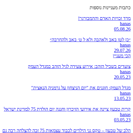
כתבות מעניינות נוספות
מדד זכויות האדם וההמבורגר!
hanas
05.08.26
״כן לטו באב ולאהבה ולא ל ט׳ באב ולהחרבה״
hanas
29.07.26
הכי מעניין
צועדים בשביל הזהב: אירוע צעידה לגיל הזהב במגדל העמק
hanas
20.05.23
מגדל העמק: חוגגים את "יום הניצחון על גרמניה הנאצית"
hanas
13.05.23
קרית טבעון ציינה את אירועי הזיכרון וחגגה יום הולדת 75 למדינת ישראל
hanas
03.05.23
הלב של טבעון – טקס גני הילדים לכבוד עצמאות 75 זכה להצלחה רבה גם