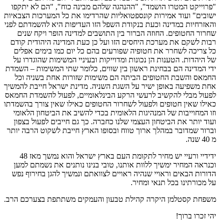
"פרוייקט המטרו הושמד", "ההנהגה שלהם מבינה כוח", "הם לא יתקפו
ישובים" ועוד אמירות קונספטואליות שהרדימו את כל המערכות הצבאיות
והאזרחיות במדינה וכעת בנקודת השפל הזו העדיפות היא להשמדתם לפני
שחרור החטופים. החוזה הברור בין התושבים למדינה הופר ויקח שנים
רבות לשקם את מערכת היחסים הזו ועל כן כעת המדינה היהודית קודם
כל צריכה לשחרר את חטופיה שפורעים בהם כל יום כמו בימים אפלים
של היהדות. הטענות הן נכונות ומדוייקות ובעיניי המשימות שהוגדרו על
ידי המדינה הם בבחינת ראשון בין שווים, כלומר שתי המשימות – השמדת
החמאס והשבת החטופים הביתה הם משימות שזורות אחת בשניה וכל
אחת משפיעה באופן ישיר על השגת השניה. מדינת ישראל חייבת להמשיך
לפעול מבלי להקשיב לרעשי הרקע הבינלאומיים, לפעול להשמדת החמאס
כאילו שאין חטופים ולפעול לשחרור החטופים כאילו שאין צורך בהשמדתו
וזו המחוייבות של המנהיגות הלאומית בכדי להשיב את הביטחון הלאומי
ועוד יותר את הביטחון העצמי שלנו כחברה. כך גם חייבים לפעול בצפון
וברור שמדובר במהלך ארוך טווח ובסופו הארץ חייבת לשקוט הרבה יותר
מ 40 שנה.
ידידיי ורעיי יש מחיר לתקומת העם בארץ ישראל והוא נמשך מאז 48
וכנראה המחיר ימשיך ללוות אותנו, טובי בנינו נותנים את נשמתם למען
הדורות הבאים וראויי שנהיה ראויים לצוואתם ונמשיך להגן בחירוף נפש
על מכורתינו בכל תנאי ומחיר.
משפחת קסטלמן היקרה קהילת טבעון והעמקים משתתפת בצערכם הרב.
יהי זכרו ברוך!