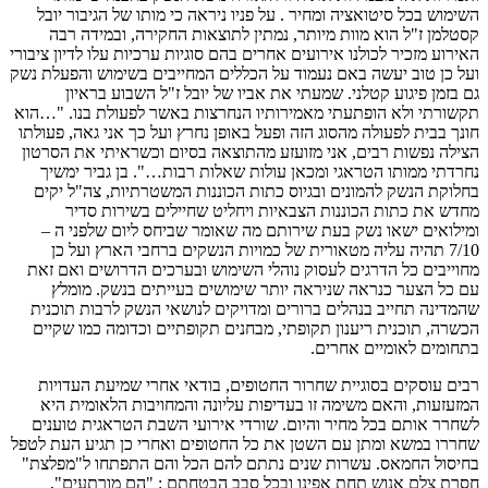
השימוש בכל סיטואציה ומחיר . על פניו ניראה כי מותו של הגיבור יובל
קסטלמן ז"ל הוא מוות מיותר, נמתין לתוצאות החקירה, ובמידה רבה
האירוע מזכיר לכולנו אירועים אחרים בהם סוגיות ערכיות עלו לדיון ציבורי
ועל כן טוב יעשה באם נעמוד על הכללים המחייבים בשימוש והפעלת נשק
גם בזמן פיגוע קטלני. שמעתי את אביו של יובל ז"ל השבוע בראיון
תקשורתי ולא הופתעתי מאמירותיו הנחרצות באשר לפעולת בנו. "…הוא
חונך בבית לפעולה מהסוג הזה ופעל באופן נחרץ ועל כך אני גאה, פעולתו
הצילה נפשות רבים, אני מזועזע מהתוצאה בסיום וכשראיתי את הסרטון
נחרדתי ממותו הטראגי ומכאן עולות שאלות רבות…". בן גביר ימשיך
בחלוקת הנשק להמונים ובגיוס כתות הכוננות המשטרתיות, צה"ל יקים
מחדש את כתות הכוננות הצבאיות ויחליט שחיילים בשירות סדיר
ומילואים ישאו נשק בעת שירותם מה שאומר שביחס ליום שלפני ה –
7/10 תהיה עליה מטאורית של כמויות הנשקים ברחבי הארץ ועל כן
מחוייבים כל הדרגים לעסוק נוהלי השימוש ובערכים הדרושים ואם זאת
עם כל הצער כנראה שניראה יותר שימושים בעייתים בנשק. מומלץ
שהמדינה תחייב בנהלים ברורים ומדויקים לנושאי הנשק לרבות תוכנית
הכשרה, תוכנית ריענון תקופתי, מבחנים תקופתיים וכדומה כמו שקיים
בתחומים לאומיים אחרים.
רבים עוסקים בסוגיית שחרור החטופים, בודאי אחרי שמיעת העדויות
המזעזעות, והאם משימה זו בעדיפות עליונה והמחויבות הלאומית היא
לשחרר אותם בכל מחיר והיום. שורדי אירועי השבת הטראגית טוענים
שחררו במשא ומתן עם השטן את כל החטופים ואחרי כן תגיע העת לטפל
בחיסול החמאס. עשרות שנים נתתם להם הכל והם התפתחו ל"מפלצת"
חסרת צלם אנוש תחת אפינו ובכל סבב הבטחתם : "הם מורתעים",