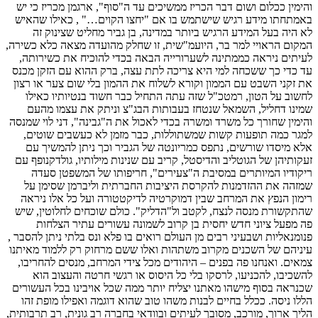
והימין ככלום ושום דבר הכריז ממשיכים עד ה"סוף", ארגמן מכריז כי יש
באמתחתו מידע רגיש שישתמש בו אם "יחצו הקוים…" , כאילו שהאיש
לא היה בעל המידע הרגיש ביותר במדינה, בן גביר מחליט שצינוק זה
המקום הראויי למר בר, היועמ"שית, זו שחלק מהועדה מצאה כלא כשירה,
לעיתים ניראה כממתינה לשערורייה הבאה בכדי להוכיח את כשירותה,
עד כדי כך ששכחה למי היא צריכה לתת עצה, ברק ההוא עם הזקן מכנס
את זקני השבט עם הממון וקורא לשלוח את ההמון בלי שום צער או רצון
לחשוב על הטון, רמטכ"ל שזה עתה התחיל כבר חשוד בנטיותיו כאילו
שמינו דחליל, השמאל שנטחז בעבותות הבג"צ וניתק את עצמו מהעם
והימין שחורך כל משרד ומשרה בכדי לאכול את ה"גבינה", דני לוי שמנסה
למגר כמה תופעות קשות שמשתוללות, כבר מזמן לא כעשבים שוטים,
אלא מיסדו שורשים, נתפס כמריונטה של הגביר וכך ניתן להמשיך עם
זעקותיהן של הגוטליב והדיסטל, קריב עם שנינות מילותיו, גולדקנופף עם
ריקודיו המיותרים במסיבת ה"צעירים", חריפותו של המשפטן סעדה
שמזהה את ההזדמנות להקרסת היציבות החברתית וליברמן שסימן על
רימון הנפץ את המרחב שבין דמוקרטיה לדיקטטורה ועל כל אלו ניראה
שהתקשורת מנסה לנצח, לקטב ול"הדליק". כולם שוכחים לחלוטין, שיש
פה מפעל ציוני חדש יחסית בן קרוב לשמונה עשורים עתיר הצלחות
פנומנאליות ושבעיני רבים מן העולם רואים בו פלא ונס בלתי ניתן להסבר ,
עיניהם של השכנים מקרוב משתהות ואלו ששם מרחוק רק ללמוד מאיתנו
צמאים. ואנחנו פה בפנים – היהודים מכל צידי המרחב, מנסים להחריבו,
להשכיבו, להכניעו, לרסקו בלי כל היסוס או רגשי חרטה והעצוב הוא
שכנראה בסוף מישהו מאתנו יצליח יותר ממה שכל אויבינו בכל העשורים
הללו ניסה. ככלל בחיים לבנות משהו טוב שהוא דוגמה ואפילו מופת זהו
הליך ארוך, מורכב, מסובך לעיתים ובוודאי בחברה רב גונית, רב תרבותית,