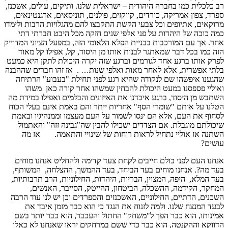
רב כלכלית כמו בחברה היהודית – ישראלית שלנו. ותיקים, עולים, אשכנז,
ספרד, צפון אמריקה, כורדים, קווקזים, פולנים, תוניסאים, ארגנטינאים,
מרוקאים, אתיופים וכל צבעי הקשת התקבצו להם מהגלויות הרבות ולימדו
כמה כוכה של היהדות על פני אלפי שנים חזקה מכל היבט חברתי דתי
אחר. אך עם המורכבות בבניית הפלא הלאומי הזה, במפעל הציוני המדוייק
הזה כמו בכל דבר שמאתגר לבנות אותו מן היסוד, קל, אפילו קל מאוד
לפרק אותו ברגע אחד לגורמים וברגע שזה יקרה היכולת לתקן היא כמעט
בלתי אפשרית, אלא לאחר מאות ואלפי שנות… . אז זהו חברים שההבנה
שהגענו איפשהו שם לנקודה שהיא רגע לפני תחילת "בעבוע" הרתיחה
ואוליי פספסנו במעט היכולת להבחין שמשהו אחר קורה כאן משהו
השתבש מן היסוד, ברגע איבדנו את האיזונים והבלמים ואפילו במידת מה
הטלנו על אותם "שומרי הסף" אחריות ייתר והם באמת אינם בעלי הכוח
לסחוף את העם, אלא הם ינסו לשמור על העם מעצמו וממנהיגיו ובאמת
שיכולתם מוגבלת. אם הצדדים ישכילו להבין שה"גבינה זזה" והאתמול
השתנה אז אוליי נתחיל לראות רוחות של שינויי והתאמה. אז מה
עושים?
אנחנו העם לפני כולם חייבים לקחת צעד קדימה ולהחליט אנחנו מוחים
בעד מה?. אנחנו מוחים בעד הביחד, בעד ההמשך, ההצלחה, המשותף,
בעד המלא, היפה, המצוין, הבריות, היהדות, החילוניות, הרב תרבותיות,
המחקר, הקידמה, ההשכלה, הביטחון, ההייטק, הסייבר, האנשים,
השכנים, הדתיים, החילוניים, האשכנזים והספרדים וכן יש לנו עוד הרבה
לבעד המנצח שלנו. ולמה לזנוח את הנגד כי הוא כבר מזמן איבד את
אמינותו, הוא כבר הפך ל"משחק" החתול והעכבר, הוא כבר יותר בשם
הדווקא וההקנטה, הוא כבר כדי ששם במרחקים יראו שאנחנו לא כאלו