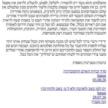
מושלמים והוא נועד רק להשחיר, לקלקל, לפגוע, להעליב ולרסק את מפעל
חיינו. כן זהו מפעל חיינו ומי שעסק בלבנות וליצור ולהקים מבין שלעולם אין
שלם וכשמרסקים כמעט ובלתי ניתן להדביק. כשאנחנו ניקח אחריות
לשמירת השלם והבעד לא תיהיה ברירה למנהיגים שבנו להיגרר אחרינו.
ניתן להפוך את המשוואה ולגרור הנהגה אחרי העם כי באמת קשה לראות
אם הם ראויים בכלל, אלו שבנמצא, לנו ועל כן זוהי שעת חירום לאומית
המחייבת את תושבי העיר, הכפר, המושב, הקריה, הקיבוץ, ההתנחלות
והגבעות להבין שמדובר בשעת רצון משותפת.
ידידיי ורעיי ברור לכל שיש לנו מכנה משותף חזק וככל שנחזק אותו יותר
נצליח לחפות ולהתגבר על כל מחלוקת ופלוגתא בתוכנו. ועכשיו הגיע זמן
של החלק השפוי בעם ולהזכירכם הוא הרוב ודי להיסחפות אחרי שוליים
משני צידי המתרס ודי לשיח המזוהם ש"מדליק" את הכל בכל.
כתבות מעניינות נוספות
מדד זכויות האדם וההמבורגר!
hanas
05.08.26
״כן לטו באב ולאהבה ולא ל ט׳ באב ולהחרבה״
hanas
29.07.26
הכי מעניין