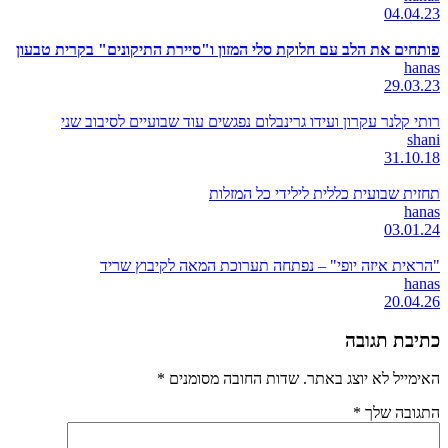
04.04.23
פותחים את הלב עם חלוקת סלי המזון ו"סיירת התיקונים" בקרית טבעון
hanas
29.03.23
רותי קלנר עקרון ועידו גרינבלום נפגשים עוד שבועיים לסיבוב שני
shani
31.10.18
תחזית שבועית כללית לילידי כל המזלות
hanas
03.01.24
"הראית איזה יופי" – נפתחה תערוכת המאה לקיבוץ שריד
hanas
20.04.26
כתיבת תגובה
האימייל לא יוצג באתר.
שדות החובה מסומנים
*
התגובה שלך
*