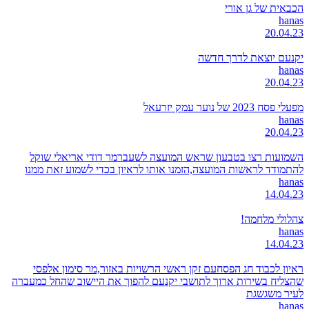
הכבאית של גן אורי
hanas
20.04.23
יקנעם יוצאת לדרך חדשה
hanas
20.04.23
מפעלי פסח 2023 של נוער עמק יזרעאל
hanas
20.04.23
השמועות רצו בטבעון שראש המועצה לשעברמר דודי אריאלי שוקל
להתמודד לראשות המועצה,הזמנו אותו לראיון בכדי לשמוע זאת ממנו
hanas
14.04.23
צהלולי מלחמה!
hanas
14.04.23
ראיון לכבוד חג הפסחעם זקן ראשי הרשויות באזור,מר סימון אלפסי
שהצליח בשירות ארוך לתושבי יקנעם להפוך את היישוב שהחל כמעברה
לעיר משגשגת
hanas