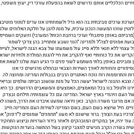
ירים הכלכליים אותם נדרשים לשאת בהפעלת עורכי דין, יעוץ משפטי,
ירות משמעותי בזכות מערכת ערכים סביבתית בה הוא גדל ולשמחתינו אנו עדים לנתוני מוטיב
לוטין שזהו המעשה הנכון ערכית, על מנת להגן על חלקת האלוהים שלנו
ביתם באופן סימבולי וערכי ברחבת הכותל המערבי) וזועקים השמיימ
ועת אמונים לצה"ל ולמדינה "הנני נשבע ומתחייב בהן צדקי לשמור
 עצמי ללא תנאי וללא סייג עול משמעתו של צבא הגנה לישראל, לציית
דיש את כל כוחותיי ואף להקריב את חיי להגנת המולדת ולחירות ישראל
ן ומבינים באופן בלתי משתמע לשני פנים כי הגיע העת שלנו לשאת את
סיפורים והחוויות לאורך השירות הצבאי ובהחלט מרגישים כי אנו
רות והתרוממות רוח נוכח האתגרים הרבים בגבולות המדינה ומחוצה לה.
ה וצבא ההגנה לישראל יעשה הכל על מנת שנשוב הביתה שלמים ובריאי
רנו ולטפל בנו בכל המאמצים, האמצעים והמשאבים הדרושים. כך היא
 של העם היהודי בארץ ישראל. המדינה עם כל עוצמותיה תילחם ובצדק
 אם מדובר משדה הקרב. כאן ניראה שמעט איבדנו את הדרך, משהו לא
יים. חיל שיוצא בשם העם, בשם המדינה לשירות העם והמדינה חייב
רכיו בעת הצורך. ברור שישנם לא מעט "תחמנים" שמנסים ל"דפוק" את
 עוד יהיו, אך במקרים המובהקים ולאחר בירור העדויות וביצוע התחקירי
פשית בשדה הקרב מגיעים למצבי קיצון בשל ההתשה בועדות הנוקשות.