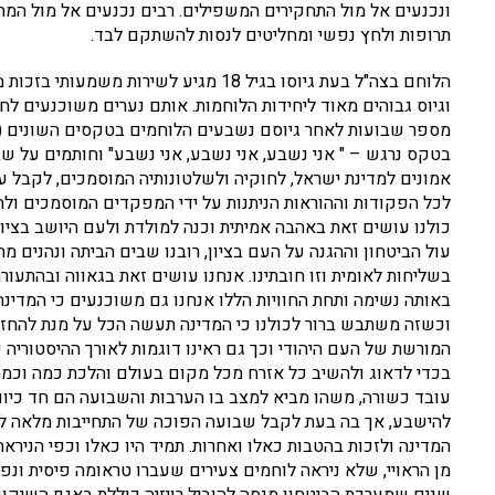
ונכנעים אל מול התחקירים המשפילים. רבים נכנעים אל מול המח
תרופות ולחץ נפשי ומחליטים לנסות להשתקם לבד.
הלוחם בצה"ל בעת גיוסו בגיל 18 מגיע לש
וגיוס גבוהים מאוד ליחידות הלוחמות. אותם נערים משוכנעים לח
מספר שבועות לאחר גיוסם נשבעים הלוחמים בטקסים השונים (מר
בטקס נרגש – " אני נשבע, אני נשבע, אני נשבע" וחותמים על שב
אמונים למדינת ישראל, לחוקיה ולשלטונותיה המוסמכים, לקבל על
לכל הפקודות וההוראות הניתנות על ידי המפקדים המוסמכים ולהק
כולנו עושים זאת באהבה אמיתית וכנה למולדת ולעם היושב בציו
עול הביטחון וההגנה על העם בציון, רובנו שבים הביתה ונהנים מה
בשליחות לאומית וזו חובתינו. אנחנו עושים זאת בגאווה ובהתעור
באותה נשימה ותחת החוויות הללו אנחנו גם משוכנעים כי המדינ
וכשזה משתבש ברור לכולנו כי המדינה תעשה הכל על מנת להחזי
המורשת של העם היהודי וכך גם ראינו דוגמות לאורך ההיסטוריה
בכדי לדאוג ולהשיב כל אזרח מכל מקום בעולם והלכת כמה וכמה
עובד כשורה, משהו מביא למצב בו הערבות והשבועה הם חד כיוונ
להישבע, אך בה בעת לקבל שבועה הפוכה של התחייבות מלאה לצ
המדינה ולזכות בהטבות כאלו ואחרות. תמיד היו כאלו וכפי הניראה
מן הראויי, שלא ניראה לוחמים צעירים שעברו טראומה פיסית ונ