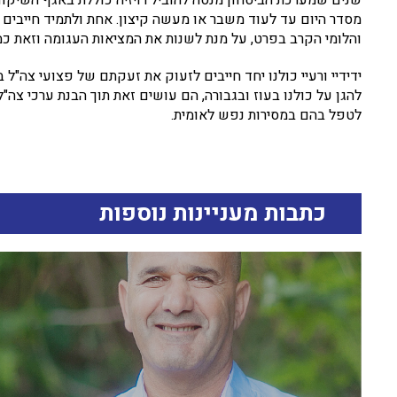
שנים שמערכת הביטחון מנסה להוביל רויזיה כוללת באגף השיקום
מסדר היום עד לעוד משבר או מעשה קיצון. אחת ולתמיד חייבים 
והלומי הקרב בפרט, על מנת לשנות את המציאות העגומה וזאת כמ
ידידיי ורעיי כולנו יחד חייבים לזעוק את זעקתם של פצועי צה
להגן על כולנו בעוז ובגבורה, הם עושים זאת תוך הבנת ערכי צה
לטפל בהם במסירות נפש לאומית.
כתבות מעניינות נוספות