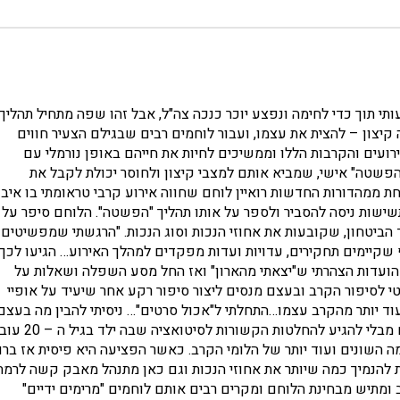
י תוך כדי לחימה ונפצע יוכר כנכה צה"ל, אבל זהו שפה מתחיל תהליך
יצון – להצית את עצמו, ועבור לוחמים רבים שבגילם הצעיר חווים
ועים והקרבות הללו וממשיכים לחיות את חייהם באופן נורמלי עם
"הפשטה" אישי, שמביא אותם למצבי קיצון ולחוסר יכולת לקבל את
 ממהדורות החדשות רואיין לוחם שחווה אירוע קרבי טראומתי בו איב
תשישות ניסה להסביר ולספר על אותו תהליך "הפשטה". הלוחם סיפר על
הביטחון, שקובעות את אחוזי הנכות וסוג הנכות. "הרגשתי שמפשיטים
שקיימים תחקירים, עדויות ועדות מפקדים למהלך האירוע… הגיעו לכך
ך הועדות הצהרתי ש"יצאתי מהארון" ואז החל מסע השפלה ושאלות על
טי לסיפור הקרב ובעצם מנסים ליצור סיפור רקע אחר שיעיד על אופיי
עוד יותר מהקרב עצמו…התחלתי ל"אכול סרטים"… ניסיתי להבין מה בעצם
מנסים לעשות…" וכך בגלל סיפור של ועדות שנמשך במשך שנים מבלי להגיע להחלטות הקשורות לסיטואצי
 השונים ועוד יותר של הלומי הקרב. כאשר הפציעה היא פיסית אז ברו
ת להנמיך כמה שיותר את אחוזי הנכות וגם כאן מתנהל מאבק קשה לרמת
ב ומתיש מבחינת הלוחם ומקרים רבים אותם לוחמים "מרימים ידיים"