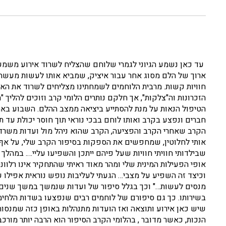
עד כאן נשמע הגיוני לגמרי שלוחם שהצליח לשרוד אירוע משמעות
ארוך של הלם מסוג אחר עבור איציק, שמביא אותו לעשות מעשה ק
חוויות קשות. מרבית הלוחמים לשמחתינו מצליחים לשרוד את האיר
הזכרונות וה"צלקות", אך חלקם נותרים הלומי קרב וזוכים להליך 
הטיפול הנאות על מנת להסתייע ביציאה ממצב ההלם. השבוע באחת
חברים ונפצע בקרב ואותו לוחם בבכי נוראי תוך חוסר יכולת עד 
הקרב שאחרי הקרב והפציעה, הקרב שהוא ניהל מול ועדות משרד 
אותי לחלוטין, שמחפשים את הספקות בסיפור הקרב שלי, על אף 
שבילדותי חוויתי חוויות שעל פיהם ייתכן והשפיעו עליי…. במהל
אופי הפעילות המינית שלי ומהר מאוד ראיתי שהתחקיר אינו רלוונ
וכיצד זה השפיע על מצבי… הגעתי לעליבות נופש נוראית אפילו 
בשירותו. כך גם סיפורם של לוחמים רבים שנפצעו בשדות הלחימה
שיש כאן אירוע ותוצאה ואז הועדות מתנהלות באופן כזה שמנסו
הנכות, כאשר מדובר , בהלומי הקרב הסיפור הוא הרבה יותר מורכ