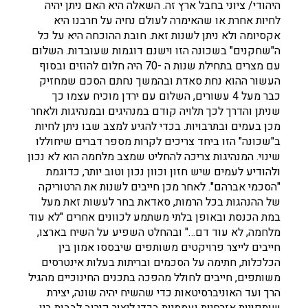
היהודי/ ציוני בחבל ארץ זה. השאלה היא האם ניתן יהיה
לחיות אחרת או שהאימרה לעולם נחיה על חרבנו היא
אקסיומה ולא ניתן לשנות זאת. חובת ההוכחה היא על כל
ה"שחקנים" בשכונה הזו וישנם דוגמות שעובדות. השלום
עם מצרים בתחילת שנות ה -70 היה חלום להוזים ובסוף
העשור ההוא נחת סאדת ובהמשך נחתם הסכם שמחזיק
כבר מעל 4 עשורים, השלום עם ירדן מוכיח עצמו כך
שניתן והדרך לכך תלויה קודם במנהיגים ובמנהיגות ולאחר
מכן בעמים ובתרבויות. בכדי להגיע למצב שבו ניתן לחיות
ב"שכונה" הזו ביחד צריכים לקרות מספר דברים שיחוללו
שינוי. המנהיגות צריכה להחליט שמצב מלחמה הוא לא נכון
ולהודיע לעמים שיש חזון וכוון נכון וטוב יותר, כדוגמת
"הסכמי אברהם". לאחר מכן חייבים לשנות את הרטוריקה
של ההנהגות בכל הרמות, סאדאת בחר לעשות זאת מעל
במת הכנסת ובאופן בלתי משתמע לכוונים אחרים "לא עוד
מלחמה, לא עוד דם…" ובהחלט השפיע על השיח בארצו,
חייבים לייצר פרויקטים משותפים שיבססו אמון בין
הכלכלות, חתימה על הסכמים ובריתות בעלות אינטרסים
משותפים, חייבים לחולל מהפכה בתכנים החינוכיים מהגיל
הרך ועד האוניברסיטאות כדי שהשיח יהיה שונה, יצירת