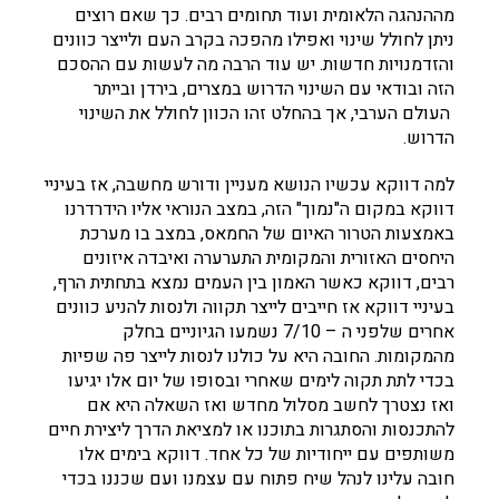
מההנהגה הלאומית ועוד תחומים רבים. כך שאם רוצים
ניתן לחולל שינוי ואפילו מהפכה בקרב העם ולייצר כוונים
והזדמנויות חדשות. יש עוד הרבה מה לעשות עם ההסכם
הזה ובודאי עם השינוי הדרוש במצרים, בירדן ובייתר
העולם הערבי, אך בהחלט זהו הכוון לחולל את השינוי
הדרוש.
למה דווקא עכשיו הנושא מעניין ודורש מחשבה, אז בעיניי
דווקא במקום ה"נמוך" הזה, במצב הנוראי אליו הידרדרנו
באמצעות הטרור האיום של החמאס, במצב בו מערכת
היחסים האזורית והמקומית התערערה ואיבדה איזונים
רבים, דווקא כאשר האמון בין העמים נמצא בתחתית הרף,
בעיניי דווקא אז חייבים לייצר תקווה ולנסות להניע כוונים
אחרים שלפני ה – 7/10 נשמעו הגיוניים בחלק
מהמקומות. החובה היא על כולנו לנסות לייצר פה שפיות
בכדי לתת תקוה לימים שאחרי ובסופו של יום אלו יגיעו
ואז נצטרך לחשב מסלול מחדש ואז השאלה היא אם
להתכנסות והסתגרות בתוכנו או למציאת הדרך ליצירת חיים
משותפים עם ייחודיות של כל אחד. דווקא בימים אלו
חובה עלינו לנהל שיח פתוח עם עצמנו ועם שכננו בכדי