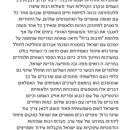
שותפויות אזרחיות ועממיות בכדי ליצור קירוב לבבות בין
העמים ובקרב הקהילות ועוד פעולות רבות שיצרו
פלטפורמה נכונה לפיתוח חיים משותפים שבהם מחד כל
עם ואומה שומרים על האינטרסים שלהם, על היחודיות
ודואגים לתיחזוק הזהות הלאומית ומאידך כל אחד מנסה
לאגבר את הביחד והמשותף האזורי. בימים אלו על אף
מלחמת "חרבות ברזל" ניראה שאחת המדינות שחתמה על
הסכם עם ישראל במסגרת הסכמי אברהם והחליטה לחולל
שינוי היא איחוד האמירויות ושם ניראה כי השינויי בולט
במערכות החינוך והדת. כיום בבתי הספר השונים תלמידים
במדינה זו רואים מפה ובה מופיעה מדינת ישראל,
ומלמדים את הנוער כי יוזמת השלום הזו תחולל שינוי גם
כלפי העם הפלשתיני. מחנכים שם ומדברים על כך
שההסכם הוא בהתאם לערכים האמיתים של האסלאם
דברים אלו מוטמעים בתוכניות החינוך הלאומיות.
הרטוריקה של עם כובש ומדינת אוייב השתנו וכיום
מדברים על מדינה עם הסכם שלום. כמות התיירים
מישראל לשם משמעותית מאוד משם לכאן צריך עוד
שינוי גדול. ספרים רבים מתארים את ישראל כמקום מיוחד
ליהדות במרחב של עמי ערב. חברות רבות שמזהות
הזדמנויות עיסקיות עם ישראל מקבלות עידוד ותמריצים