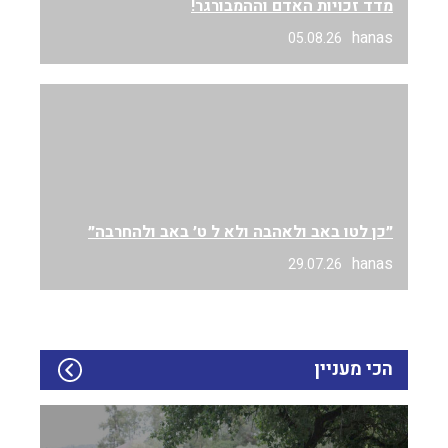
מדד זכויות האדם וההמבורגר!
hanas
05.08.26
״כן לטו באב ולאהבה ולא ל ט׳ באב ולהחרבה״
hanas
29.07.26
הכי מעניין