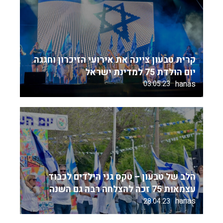
קרית טבעון ציינה את אירועי הזיכרון וחגגה
יום הולדת 75 למדינת ישראל
hanas
03.05.23
הלב של טבעון – טקס גני הילדים לכבוד
עצמאות 75 זכה להצלחה רבה גם השנה
hanas
28.04.23