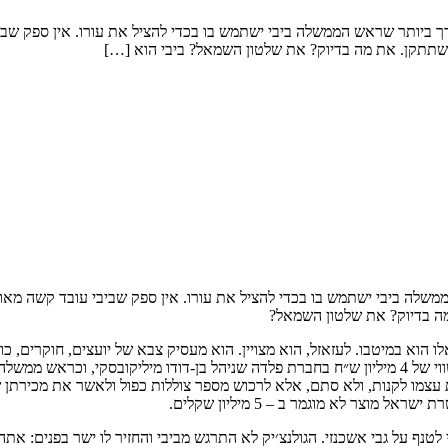
ביותר שראש הממשלה ביבי ישתמש בו בכדי להציל את עורו. אין ספק שביבי
לה ביבי ישתמש בו בכדי להציל את עורו. אין ספק שביבי עובד קשה מאוד.
 במיטבו. לעזאזל, הוא מצויין. הוא מעסיק צבא של יועצים, חוקרים, כותבי
משומנת של מערכות בחירות. בהיותו יושב ראש האופוזיציה, רכש מניות בשווי של 4 מיליון ש״ח בחברת פלד
מו לקנות, ולא סתם, אלא לרכוש מספר צוללות כפול ולאשר את מכירתן של 
וצר לא מוגמר ב – 5 מיליון שקלים.
טנף על גבי אשכנזי. הגולנצ׳יק לא התרגש מביבי והחזיר לו ישר בפנים: אתה