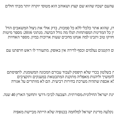
שהעם ישכח שהוא שם קצוץ ושאוהב הוא מטוסי יוקרה יותר מבתי חולים
 שהוא אתר כלכלי ללא כל סמכות, בדק אולי את ניצול המשאבים הדל
המושקע במערכת הבריאות בישראל והגיע למסקנה שאנחנו יעילים, או משהו כזה. אך אם תפתחו את הנתונים הרשמיים של משרד הבריאות שמשווה בין כל המדינות המפותחות תגלו מה גודל הבושה. מנתוני 2016: מספר מיטות
– 3. בממוצע עולמי ניתן למצוא 15.8 מכשירי MRI ובישראל – 4.9 (למיליון איש). ועכשיו תחזיקו טוב ותבינו למה אנחנו מחכים שעות ארוכות במיון. מספר האחיות
 העסקים הקטנים נעלמים וכסף לדירה אין באופק. מתעורר לו ראש חרפתנו עם
יה בשלטון בכדי שלא תיפסק לעבוד עבורם המכונה המשומנת. לתפיסתם
 – להמשיך וליהנות מאפליה מתקנת המתבטאת במענקים ותקציבים
ע לא אכפת שתהיה מערכת בחירות רביעית. הם לא מוותרים על אגורה
שראל החילונית-מסורתית. הצבעה לביבי-דרעי ותחשך הארץ 40 שנה.
כך נקלעה מדינת ישראל למלחמה בכנופיה שלא הייתה מביישת מאפיה