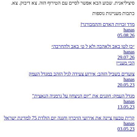
סיציליאנית. שבוע הבא אפשר לסיים עם הטירוף הזה. צא דיבוק. צא.
כתבות מעניינות נוספות
מדד זכויות האדם וההמבורגר!
hanas
05.08.26
״כן לטו באב ולאהבה ולא ל ט׳ באב ולהחרבה״
hanas
29.07.26
הכי מעניין
צועדים בשביל הזהב: אירוע צעידה לגיל הזהב במגדל העמק
hanas
20.05.23
מגדל העמק: חוגגים את "יום הניצחון על גרמניה הנאצית"
hanas
13.05.23
קרית טבעון ציינה את אירועי הזיכרון וחגגה יום הולדת 75 למדינת ישראל
hanas
03.05.23