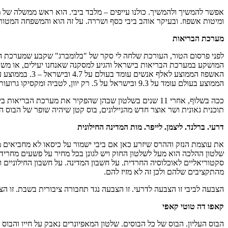
אפשר להמשיך ולהמשיך. כולנו עייפים – מלבד ביבי. הוא ראש ממשלה של 
ומיטות אשפוז. ובעיקר אוהב ביבי כסף ושררה. על זה הוא והמשפחה המטורל
מערכת הבריאות
לפני פרסום הטור, העורכת שלחה לי סקר של "בלומברג" שקבע שמערכת ה
הממוצע בעולם עומד על 9.3 ובישראל על 5. רק יוון, לטביה ומקסיקו גרועות מאיתנו. אבל הלו! אנחנו באחלה שכונה.
ככה בשלוף, אחרי 11 שנים בשלטון שבהן שהפקיר את מערכ
תוכנית גאונית ושר אוצר חדש מהניילונים, בוס קטן שיהיה שופר של הבוס ה
דרעי. ברלנד. ליצמן. לייפר. מות המדינה החילונית
את עוצמת הנזק וההרס שיזרע כאן אם ביבי ישמור על כיסאו לא מחביאים 
שלטון ההלכה הוא מעל לשלטון החוק ויש לגונן בכל מחיר על פשעים מחריד
סקטוריאליים לאוכלוסיה החרדית. על חשבון המדינה. על חשבון החילוניים 
מהתקציבים שלהם ולכן זה לא מזיז להם.
הצבעה לביבי זו הצבעה לדרעי. זו הצבעה נגד תחבורה ציבורית בשבת. זו הצ
קאפו דה טוטי קאפי
הבוס העליון. הבוס של כל הבוסים. שלטון המאפיונרים נאבק על חייו והבו