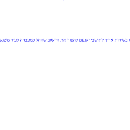
יח בשירות ארוך לתושבי יקנעם להפוך את היישוב שהחל כמעברה לעיר משגש