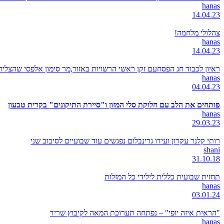
hanas
14.04.23
צהלולי מלחמה!
hanas
14.04.23
ראיון לכבוד חג הפסחעם זקן ראשי הרשויות באזור,מר סימון אלפסי שהצל
hanas
04.04.23
פותחים את הלב עם חלוקת סלי המזון ו"סיירת התיקונים" בקרית טבעון
hanas
29.03.23
רותי קלנר עקרון ועידו גרינבלום נפגשים עוד שבועיים לסיבוב שני
shani
31.10.18
תחזית שבועית כללית לילידי כל המזלות
hanas
03.01.24
"הראית איזה יופי" – נפתחה תערוכת המאה לקיבוץ שריד
hanas