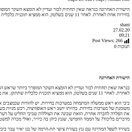
הישורת האחרונה כנראה שאין תחתית לבור ועדיין לא הומצא השקר המופרך 
בחירות אחת לאחרת. לאחר 11 שנים בשלטון, הוא ממציא תוכנית כלכלית שתתקן. את מה בדיוק? את שלטון השמאל? ביבי הוא […]
shani
27.02.20
09:21
Post Views:
266
תגובות 0
הישורת האחרונה
כנראה שאין תחתית לבור ועדיין לא הומצא השקר המופרך ביותר שראש הממש
לאחרת. לאחר 11 שנים בשלטון, הוא ממציא תוכנית כלכלית שתתקן. את מה בדיוק? את שלטון השמאל?
ביבי הוא ראש ממשלה המתמחה במערכות בחירות. יש להודות שבמצבים אלו הוא
את הפלדה לחברה אחרת, הזאת שבונה את הצוללות שביבי החליט על דעת עצ
מדברים בליכוד? על הממד החמישי, שגנץ כיהן בה כיו״ר, ואולי מכרה למשטרת ישראל מ
כשירד לשפל המדרגה עם גנץ בעזרת ציוצי תת-הרמה של בנו יאיר עבר ביבי ל