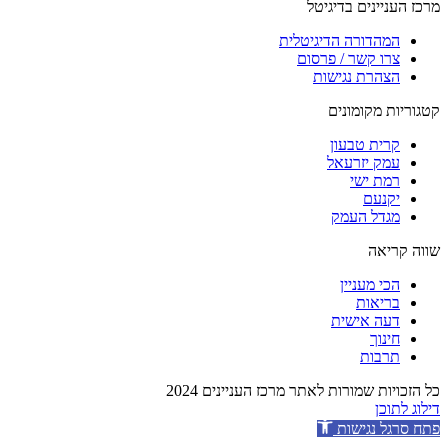
מרכז העניינים בדיגיטל
המהדורה הדיגיטלית
צרו קשר / פרסום
הצהרת נגישות
קטגוריות מקומונים
קרית טבעון
עמק יזרעאל
רמת ישי
יקנעם
מגדל העמק
שווה קריאה
הכי מעניין
בריאות
דעה אישית
חינוך
תרבות
כל הזכויות שמורות לאתר מרכז העניינים 2024
דילוג לתוכן
פתח סרגל נגישות