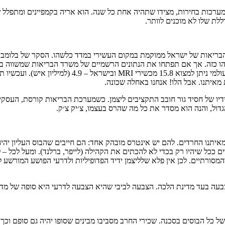
מערכות בחירות, מצידו שתהיה אחת כל שנה. הוא אריה בקמפיינים ומתפלל 
לת שלו לא מוכנים לוותר.
בריאות של ישראל ממוקמת במקום העשירי במדד כלשהו. הסקר של בלומברג,
האשפוז הממוצע לאלף אנשים עומד בעולם על 4.7 ובישראל 
ת הבריאות בידיו של חסיד גור חובב התקציבים ליצמן. כשמערכת הבריאות קורסת,
גדול, והנה הוא מסדר את כל מה שהרס בעצמו, צ׳יק צ׳ק.
מאיתנו החרדים. להם יש אינטרס מובהק אחד: הם חייבים שהבוס העליון יה
ים ככל שיהיו רק בכדי לא להכתים את הקהילה (לייפר, ברלנד). ומעל לכל
והמסורתיים. לכן אין פלא שלליצמן ידיד הפדופיליות ולדרעי הפושע המורש
בעה בעד מדינת הלכה. הצבעה לביבי שהיא הצבעה לדרעי היא סופה של מדינת י
ס של כל הבוסים בסכנה. שכירי החרב מסביבו מבינים שסופו יהיה גם סופם ו