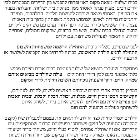
בבית ׳שלווה׳ מצאה מקום ראוי ופתוח להפגיש בין הדיירים המבוגרים לבין
ילדים רכים, מעיין פנתה לאסתי ממן, מנהלת בית ׳שלווה׳, והעלתה בפניה
את הרעיון. באסתי מצאה שותפה להגשמת חלומה: התלהבות, תמיכה
והתגייסות מיידית לארגון ולמימוש הקמת משפחתון בתוך בית האבות
עצמו. חדר ששימש כחדר כביסה הפך לחדר נעים עם משחקים לילדים.
החצר הגדולה בבית שלווה, שיש בה ברווזים, שרקנים חתולים, וצמחייה
ירוקה, הותאמה לפעילות משותפת עם ילדים.
לפני שבועיים, בשלהי סוכות,
התחילה הרשמה למשפחתון והשבוע
התחילה להגיע הילדה הראשונה
, בכוונה להרחיב את הקבוצה לשלושה או
ארבעה ילדים.
ממחקרים שנערכו בנושא של שילוב פעוטות בבית אבות ויצירת מפגש
בלתי אמצעי בינם לבין דייריו הוותיקים –
עולה שהילדים מביאים איתם
שמחה, חיים, חיוך ורעננות נוכחותם חשובה וחיונית לדרי המקום.
במרוץ בחברה אחרי החיים שוכחים האנשים לנשום, להיות. לעומתם,
הקשישים רכשו ניסיון חיים, סבלנות, יכולת הכלה וקבלה, ובבית האבות
הם פנויים להיות עם הילדים
, להרגיש איתם ביחד, לשחק איתם,
להשתתף בעולמם ולהעניק להם חום.
הילדים ילמדו לחיות לצד הזולת, להתאים את עצמם למגבלות שלו (לקצב
ההליכה והתנועה של הזקן) וישתתפו בפעילויות הרבות שמתקיימות עם
הדיירים: אם זה שתילת צמחים, ליטוף בעלי חיים, משחקי כדור ושיעורי
התעמלות, האזנה למוזיקה ביחד ושהייה במקום שבו יחוו חוויות רגשיות