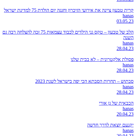
קרית טבעון ציינה את אירועי הזיכרון וחגגה יום הולדת 75 למדינת ישראל
hanas
03.05.23
הלב של טבעון – טקס גני הילדים לכבוד עצמאות 75 זכה להצלחה רבה גם
השנה
hanas
28.04.23
פסולת אלקטרונית – לא בבית שלנו
hanas
28.04.23
סבתוש – תחרות הסבתא הכי יפה בישראל לשנת 2023
hanas
28.04.23
הכבאית של גן אורי
hanas
20.04.23
יקנעם יוצאת לדרך חדשה
hanas
20.04.23