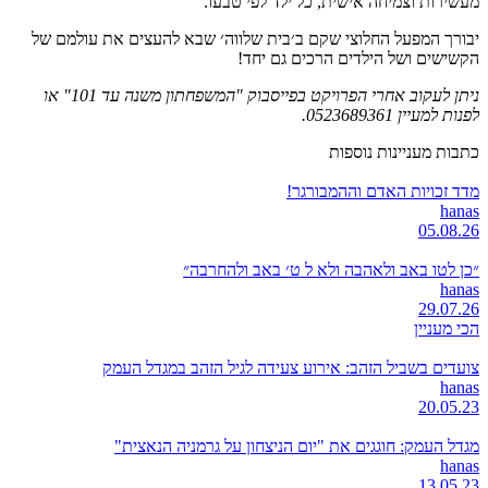
מעשירות וצמיחה אישית, כל ילד לפי טבעו.
יבורך המפעל החלוצי שקם ב׳בית שלווה׳ שבא להעצים את עולמם של
הקשישים ושל הילדים הרכים גם יחד!
ניתן לעקוב אחרי הפרויקט בפייסבוק "המשפחתון משנה עד 101" או
לפנות למעיין 0523689361.
כתבות מעניינות נוספות
מדד זכויות האדם וההמבורגר!
hanas
05.08.26
״כן לטו באב ולאהבה ולא ל ט׳ באב ולהחרבה״
hanas
29.07.26
הכי מעניין
צועדים בשביל הזהב: אירוע צעידה לגיל הזהב במגדל העמק
hanas
20.05.23
מגדל העמק: חוגגים את "יום הניצחון על גרמניה הנאצית"
hanas
13.05.23