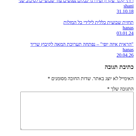
רותי קלנר עקרון ועידו גרינבלום נפגשים עוד שבועיים לסיבוב שני
shani
31.10.18
תחזית שבועית כללית לילידי כל המזלות
hanas
03.01.24
"הראית איזה יופי" – נפתחה תערוכת המאה לקיבוץ שריד
hanas
20.04.26
כתיבת תגובה
האימייל לא יוצג באתר.
שדות החובה מסומנים
*
התגובה שלך
*