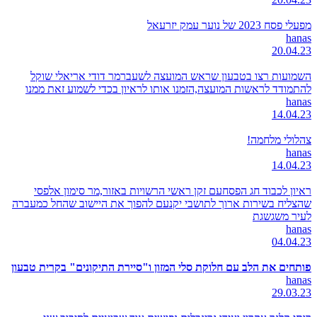
מפעלי פסח 2023 של נוער עמק יזרעאל
hanas
20.04.23
השמועות רצו בטבעון שראש המועצה לשעברמר דודי אריאלי שוקל
להתמודד לראשות המועצה,הזמנו אותו לראיון בכדי לשמוע זאת ממנו
hanas
14.04.23
צהלולי מלחמה!
hanas
14.04.23
ראיון לכבוד חג הפסחעם זקן ראשי הרשויות באזור,מר סימון אלפסי
שהצליח בשירות ארוך לתושבי יקנעם להפוך את היישוב שהחל כמעברה
לעיר משגשגת
hanas
04.04.23
פותחים את הלב עם חלוקת סלי המזון ו"סיירת התיקונים" בקרית טבעון
hanas
29.03.23