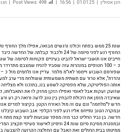
חנן אסולין
01.01.25
16:56
498
Post Views:
תגוב
שנת 25 ממש בפתח וכולנו נרגשים מבואה, אפילו מלך החור
החורף רגע לפני סיומה של 24 ולכבוד קבלתה
חייבים אנו תושבי ישראל להביט בעיניים פקוחות לסיומה של שנ
כ – 100 חטופים במנהרות עזה שסביר להניח שמצבם מתדרדר 
נהדרת", אלא טרור עם תשתית משמעותית ששולחת מדי ערב למעלה 
אותה הפוליטיקה, שלא מפסיקה לשסע בנו, בתוכנו ולא מצליחה למסד
שזועק זעקות אבל לאומי ואפילו הזקן מחזק לו את התאבלותו, קר
שאיבדה מזמן את היכולת להבחין בין טוב לרעה ורואה רק רע ור
חדש ל"מלחמה" וגם עם זה מול האזרח הקטן. בקיצור למדים אנו ש
ובמקרה הטוב נתייחס אליו רגע לפני הקלפי. אגב השבוע קיבלנו 
חדשה. בן גביר החליט כבר מזה מספר שבועות ליצור קצת מתח וע
ממיטתו בבית החולים ואת האבל עם החולצה הקרועה להצבעה בכד