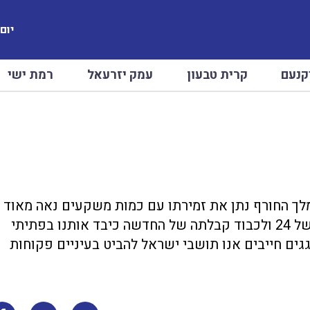
יום שב
קנעם
קרית טבעון
עמק יזרעאל
רמת ישי
לו מלך החורף נתן את זמירתו עם כמות משקעים נאה מאוד
לשבוע הרשמי הראשון של החורף רגע לפני סיומה של 24 ולכבוד קבלתה של החדשה כיבד אותנו בפתיתי
גגים חייבים אנו תושבי ישראל להביט בעיניים פקוחות