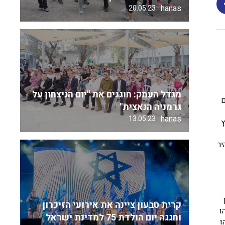
hanas
20.05.23
מגדל העמק: חוגגים את "יום הניצחון על
ם
גרמניה הנאצית"
hanas
13.05.23
רץ
יר
קרית טבעון ציינה את אירועי הזיכרון
יהו
וחגגה יום הולדת 75 למדינת ישראל
ו