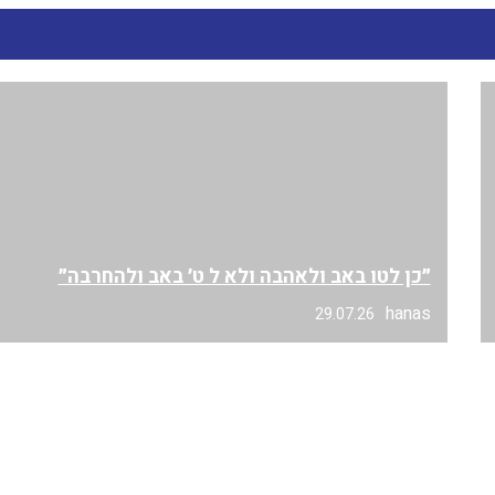
״כן לטו באב ולאהבה ולא ל ט׳ באב ולהחרבה״
hanas
29.07.26