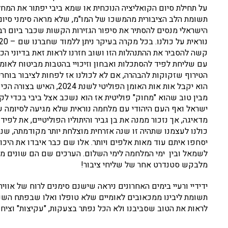
על תחילת סיום הקואליציה הנוכחית או שמא ביבי יפתור את המ
תשומת הלב הציבורית מהמשכו של המו"מ, שלא מראה סימני סיו
הישראלי מנסים להסתיר את סיפור הגזירות הקשות שכבר ביום ר
עם שליחת לפיד להסתכלות ואבחון וזיכויי בהטבות מביטוח לאומ
הטירוף שזקוקות להבהרה, אם לא לכולנו אז לפחות לציבור בוחר
הוא יקבל אות אות האומן ה
ישראל ואף העם היהודי עם מלחמה נוראית שלא מגיעה לסיומה ש
מדאיגה, אך נזכור ממנה את בן גביר והיתוליו הפוליטיים, את לפיד
יסחפו איתם עוד מאות אלפים ויותר. אלו שם כבר איבדו את היכולת
לשמאל ובין ימי המלחמה לימי השלום. הערכים שם הם שונים מהו
מלבקש סטנדרט אחר של שליחי ציבור!
ידידיי ורעיי בימים האחרונים ניראה שישנם סימנים לרוח של אוו
תשומת ליבינו ממכאובים לאומיים שלא טופלו ואלו שבפתח השנה 
לראות את הטוב שסביבנו ולא הכל נפתר בצעקות, "עקיצות" וצי