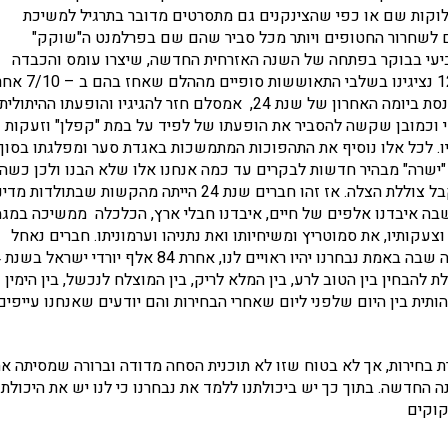
חלוקות שם או כפי שהצינקנים גם מתסרטים מדובר בתרגיל למשיכת
ם לשחרור החטופים ויותר מכל סביר שהם שם בפרלמנט ה"שוקק"
ביעי בבוקר בפתחה של השנה האזרחית החדשה, שיצרו עומס והכבדה
נוראית על כולנו. בכל מקרה בעיקר ניתן ללמוד שחברנו שם – 120 נציגינו בשלבי התאו
קשה להסביר את ההתנהלות הזו ושוב חזרנו לראות זאת בדיוני הכנסת ביומה האחרון של שנת 24, אמסלם חזר להגיגיו והופעתו ההיתולית
י וכמובן שקשה להסביר את הופעתו של לפיד על במת "קפלן" וזעקות
יו. לכל אלו נוסיף את התהפוכות המתמשכות באגדת סער ומפלגתו בסוף
פוליטי לשנת 2024, האיש בצורה הכי "ישרה" מבהיר חדשות לבקרים עד כמה אנחנו אלו שלא הבנו ולכן כש
מבין טוב שהוא "מחוק" פוליטית אז הוא נשכב אצל ביבי בכדי לקבל צוללת הצלה. אז זהו חברים שנת 24 הייתה מהקשות שבתולדות
בה איבדנו אלפים של חיים, איבדנו חבלי ארץ, הכלכלה ממשיכה במג
 וצעקותיו, את סמוטריץ ומשיחיותו ואת נתניהו וערמוניתו. חברים נאחל
כולנו ל
 להבחין בין הטוב לרע, בין המלא לריק, בין המוצלח לנכשל, בין הימין
תית בין היום שלפני ליום שאחרי הבחירות והם יודעים שאנחנו עייפים
ירת בחירות, אך לא בטוח שזו לא תוכנית הסחה מדודה וברורה שמסיתה א
החדשה. בתוך כך יש ביכולתנו ללמד את נבחרנו כי לנו יש את היכולת
חקוקים