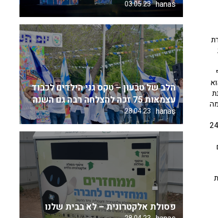
hanas
03.05.23
ששות סופיים מההלם שאחז בהם ב – 7/10 אחרת
הוא
הלב של טבעון – טקס גני הילדים לכבוד
 מדינת
עצמאות 75 זכה להצלחה רבה גם השנה
מה
hanas
28.04.23
עצמנו שתהיה זו שנה אזרחית מוצלחת יותר מקודמתה, שנה שבה באמת נבחרנו יהיו ראויים לנו, אחרת 84 אלף יורדי ישראל בשנת 24
ת
פסולת אלקטרונית – לא בבית שלנו