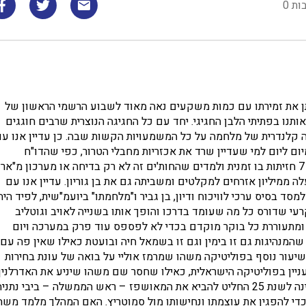
ות 0
ף נתן את זמירתו עם כמות משקעים נאה מאוד לשבוע הרשמי הראשון של
 של החדשה כיבד אותנו בפתיתי הלבן החגיגי. יחד עם כל החגיגה הנוצרית שרבים חוגגים
ה קלנדרית של מלחמה על כל המשמעויות הקשות שבה. כן עדיין אנו ע
מיום ליום למי שעדיין שרד את אכזריות מחבלי הטרור, כפי שהדו"ח
שפורסם השבוע ויימסר לאו"מ מלמד. עדיין אנו נלחמים מול כ – 7 חזיתות בו זמנית ולמדים שהחות'ים זה לא רק בדיחה או מערכון מ"א
ממיליון אזרחים למקלטים ומשביתה גם את בן גוריון. עדיין אנו עם
 בסיס ערכי לוויכוח ודיון, בן גביר ו"מלחמתו" ביועמ"שית, לפיד היה
עי שדורס כל מה שעומד בדרכו והופך אותו בשנייה לאויב וגוטליב
ע ומתעוררת כל בוקר מוקדם בכדי לא לפספס עוד פרק במערכה ויום
המנהיגות גם זו בימין וגם זו בשמאל חיה ובועטת כאילו שאין פה עם
שיעור נוסף בפוליטיקה משהו שמרמז אוליי על בואה של עונת בחירות
ניין בפוליטיקה הישראלית, כאילו שחסר שם משהו שיניע את האדרלנין
ובמסגרת מסיבת סיום שנת 24 וניסיון לאישור סעיפי תקציב המדינה לשנת 25 החליט להביא את המאושפז – ראש הממשלה – ביבי נתנ
י להפגין את עוצמתו ונחישותו מול סמוטריץ. האם המהלך מלמד משה