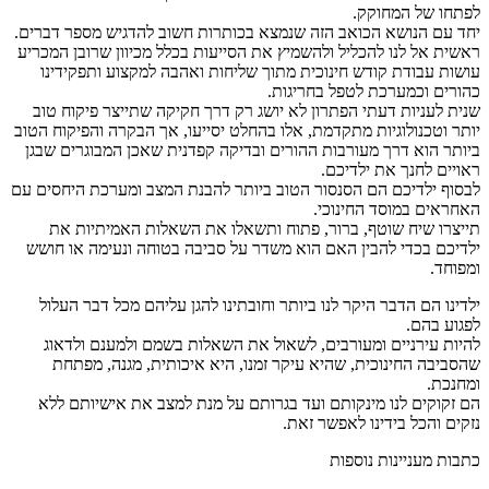
לפתחו של המחוקק.
יחד עם הנושא הכואב הזה שנמצא בכותרות חשוב להדגיש מספר דברים.
ראשית אל לנו להכליל ולהשמיץ את הסייעות בכלל מכיוון שרובן המכריע
עושות עבודת קודש חינוכית מתוך שליחות ואהבה למקצוע ותפקידינו
כהורים וכמערכת לטפל בחריגות.
שנית לעניות דעתי הפתרון לא יושג רק דרך חקיקה שתייצר פיקוח טוב
יותר וטכנולוגיות מתקדמת, אלו בהחלט יסייעו, אך הבקרה והפיקוח הטוב
ביותר הוא דרך מעורבות ההורים ובדיקה קפדנית שאכן המבוגרים שבגן
ראויים לחנך את ילדיכם.
לבסוף ילדיכם הם הסנסור הטוב ביותר להבנת המצב ומערכת היחסים עם
האחראים במוסד החינוכי.
תייצרו שיח שוטף, ברור, פתוח ותשאלו את השאלות האמיתיות את
ילדיכם בכדי להבין האם הוא משדר על סביבה בטוחה ונעימה או חושש
ומפוחד.
ילדינו הם הדבר היקר לנו ביותר וחובתינו להגן עליהם מכל דבר העלול
לפגוע בהם.
להיות עירניים ומעורבים, לשאול את השאלות בשמם ולמענם ולדאוג
שהסביבה החינוכית, שהיא עיקר זמנו, היא איכותית, מגנה, מפתחת
ומחנכת.
הם זקוקים לנו מינקותם ועד בגרותם על מנת למצב את אישיותם ללא
נזקים והכל בידינו לאפשר זאת.
כתבות מעניינות נוספות