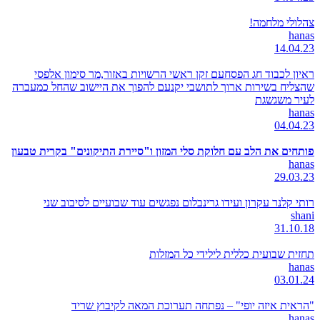
צהלולי מלחמה!
hanas
14.04.23
ראיון לכבוד חג הפסחעם זקן ראשי הרשויות באזור,מר סימון אלפסי
שהצליח בשירות ארוך לתושבי יקנעם להפוך את היישוב שהחל כמעברה
לעיר משגשגת
hanas
04.04.23
פותחים את הלב עם חלוקת סלי המזון ו"סיירת התיקונים" בקרית טבעון
hanas
29.03.23
רותי קלנר עקרון ועידו גרינבלום נפגשים עוד שבועיים לסיבוב שני
shani
31.10.18
תחזית שבועית כללית לילידי כל המזלות
hanas
03.01.24
"הראית איזה יופי" – נפתחה תערוכת המאה לקיבוץ שריד
hanas