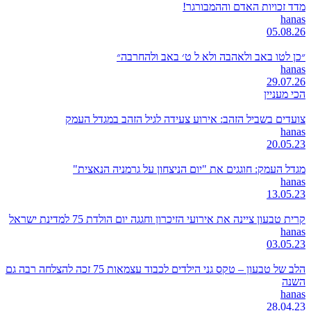
מדד זכויות האדם וההמבורגר!
hanas
05.08.26
״כן לטו באב ולאהבה ולא ל ט׳ באב ולהחרבה״
hanas
29.07.26
הכי מעניין
צועדים בשביל הזהב: אירוע צעידה לגיל הזהב במגדל העמק
hanas
20.05.23
מגדל העמק: חוגגים את "יום הניצחון על גרמניה הנאצית"
hanas
13.05.23
קרית טבעון ציינה את אירועי הזיכרון וחגגה יום הולדת 75 למדינת ישראל
hanas
03.05.23
הלב של טבעון – טקס גני הילדים לכבוד עצמאות 75 זכה להצלחה רבה גם
השנה
hanas
28.04.23