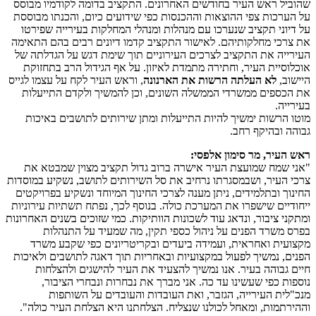
שהוביל ראש העיר בחודשים האחרונים. התקציב בדומה לקודמיו מבוסס
על הערכות צפי ההוצאות וההכנסות כפי שידועים כיום, והכנתו מבוססת
על דיוני תקציב שנערכו עם מנהלות ומנהלי המחלקות בעירייה שפירטו
את צרכי מחלקותיהם. לאישור התקציב קדמו דיונים רבים בהם התאימה
העירייה את התקציב לצרכים העירוניים תוך שימת דגש על הגדלתה של
אוכלוסיית העיר, וחתירה מתמדת לאיזון. על אף הגידול הרב בתחזוקת
היישוב,
לא העלתה הרשות את הארנונה
, וראש העיר לקח על עצמו לגייס
את הכספים ממשרדי הממשלה השונים, וכן להמשיך ולקדם התייעלות
בעירייה.
מוטו הרשות ימשיך להיות התייעלות ומתן שירותים לתושבים באיכות
גבוהה ובהיקף רחב.
ראש העיר, מר סימון אלפסי:
"אני שמח שמועצת העיר אישרה ברוב גדול תקציב מצוין שמבטא את
צרכי העיר, ושבמסגרתו נרחיב את סל השירותים לתושב, נשקיע במוסדות
החינוך ובתלמידים, ניתן מענה לצרכי החינוך המיוחד ונשקיע בפרויקטים
ייחודיים שישפרו את המערכת כולה. בנוסף לכך, נפתח תשתיות עירוניות
ומתקני ציבור, ונדאג עוד לשכונות הוותיקות. כמי שזוכים בשנים האחרונות
בפרס משרד הפנים על ניהול כספי תקין, מה שמעיד על התנהלות
מקצועית ואחראית, ועמידה ביעדים ובקריטריונים כפי שקבע משרד
הפנים, נמשיך לפעול במקצועיות ובאחריות תוך דאגה לתושבים ולאיכות
חיים גבוהה בעיר. אנו נמשיך להצעיד את העיר להישגים ולהצלחות
נוספות כפי שעשינו עד כה. אני מברך את נבחרות ונבחרי הציבור,
מנכ"לית העירייה, הגזבר, ואת העובדות והעובדים על השותפות
וההירתמות, ומאחל לכולנו שנצליח. הצלחתנו היא הצלחת העיר כולה".