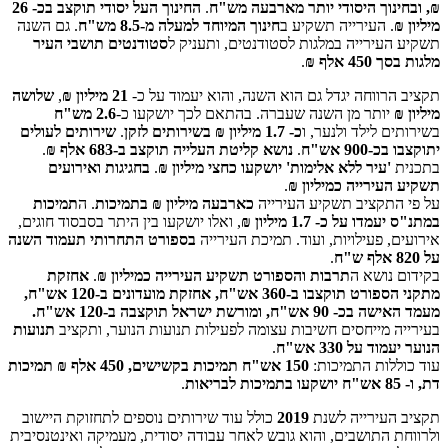
₪, ובחינוך היסודי יותר מארבעה מש"ח
.
החינוך העל יסודי תוקצב בכ- 26
מיליון ₪
. העירייה תשקיע ב
חינוך המיוחד למעלה מ-8.5 מש"ח
. גם השנה
תשקיע העירייה במלגות לסטודנטים, ותעניק ל
סטודנטים תושבי העיר
מלגות בסך 450 אלף ₪
.
תקציב הרווחה יגדל גם הוא השנה, והוא יעמוד על כ-
21 מיליון ₪
,
שלושה
מיליון ₪
יותר מן השנה שעברה. בהתאם לכך יושקעו כ-
2.6 מש"ח
בשירותים לילד ולנער, ו
כ- 1.7 מיליון ₪ בשירותים לזקן
.
שירותים לעולים
יתוקצבו בכ-900 אש"ח
.
נושא קליטת העלייה תוקצב ב-683 אלף ₪
.
בתכנית
'עיר ללא אלימות' יושקעו כחצי מיליון ₪
.
בחגיגות ואירועים
תשקיע העירייה כמיליון ₪
.
על פי התקציב תשקיע העירייה
כארבעה מיליון ₪ בתמיכות
. ה
תמיכות
במתנ"ס יעמדו על כ- 1.7 מיליון ₪
, ואלו יושקעו בין היתר בסבסוד חוגים,
אירועים, פעילויות, ועוד. תמיכת העירייה
בספורט התחרותי תעמוד השנה
על 820 אלף ש"ח
.
בקידום נושא ה
תרבות והספורט תשקיע העירייה כמיליון ₪
.
אחזקת
מתקני הספורט תוקצבו ב-360 אש"ח, אחזקת מועדונים ב-120 אש"ח,
מעמד האישה בכ- 90 אש"ח, ומורשת ישראל תוקצבה ב-120 אש"ח.
בעירייה מייחסים חשיבות עצומה לפעילות תנועות הנוער, ותקציב
תנועות
הנוער יעמוד על 330 אש"ח
.
עוד כוללות התמיכות:
150 אש"ח תמיכות בקשישים, 450 אלף ₪ תמיכות
דת, ו- 85 אש"ח יושקעו בתמיכות לבריאות
.
תקציב העירייה לשנת
2019
כולל עוד שירותים נוספים לתחזוקת היישוב
ולרווחת התושבים, והוא גובש לאחר עבודה יסודית, מעמיקה ואינטנסיבית