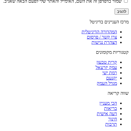
שמור בדפדפן זה את השם, האימייל והאתר שלי לפעם הבאה שאגיב.
מרכז העניינים בדיגיטל
המהדורה הדיגיטלית
צרו קשר / פרסום
הצהרת נגישות
קטגוריות מקומונים
קרית טבעון
עמק יזרעאל
רמת ישי
יקנעם
מגדל העמק
שווה קריאה
הכי מעניין
בריאות
דעה אישית
חינוך
תרבות