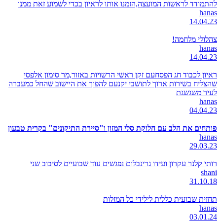
להתמודד לראשות המועצה,הזמנו אותו לראיון בכדי לשמוע זאת ממנו
hanas
14.04.23
צהלולי מלחמה!
hanas
14.04.23
ראיון לכבוד חג הפסחעם זקן ראשי הרשויות באזור,מר סימון אלפסי
שהצליח בשירות ארוך לתושבי יקנעם להפוך את היישוב שהחל כמעברה
לעיר משגשגת
hanas
04.04.23
פותחים את הלב עם חלוקת סלי המזון ו"סיירת התיקונים" בקרית טבעון
hanas
29.03.23
רותי קלנר עקרון ועידו גרינבלום נפגשים עוד שבועיים לסיבוב שני
shani
31.10.18
תחזית שבועית כללית לילידי כל המזלות
hanas
03.01.24