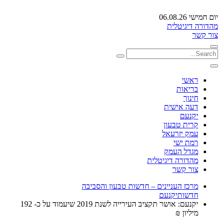
יום חמישי 06.08.26
מהדורה דיגיטלית
צור קשר
ראשי
בריאות
חינוך
דעה אישית
יקנעם
קרית טבעון
עמק יזרעאל
רמת ישי
מגדל העמק
מהדורה דיגיטלית
צור קשר
מרכז העניינים – חדשות טבעון והסביבה
חדשות
יקנעם
יקנעם: אושר תקציב העירייה לשנת 2019 שיעמוד על כ- 192
מיליון ₪