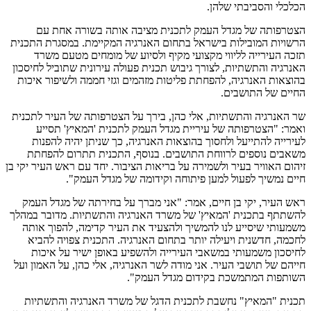
הכלכלי והסביבתי שלהן.
הצטרפותה של מגדל העמק לתכנית מציבה אותה בשורה אחת עם
הרשויות המובילות בישראל בתחום האנרגיה המקיימת. במסגרת התכנית
תזכה העירייה לליווי מקצועי מקיף ולסיוע של מומחים מטעם משרד
האנרגיה והתשתיות, לצורך גיבוש תכנית פעולה עירונית שתוביל לחיסכון
בהוצאות האנרגיה, להפחתת פליטות מזהמים וגזי חממה ולשיפור איכות
החיים של התושבים.
שר האנרגיה והתשתיות, אלי כהן, בירך על הצטרפותה של העיר לתכנית
ואמר: "הצטרפותה של עיריית מגדל העמק לתכנית 'המאיץ' תסייע
לעירייה להתייעל ולחסוך בהוצאות האנרגיה, כך שניתן יהיה להפנות
משאבים נוספים לרווחת התושבים. בנוסף, התכנית תתרום להפחתת
זיהום האוויר בעיר ולשמירה על בריאות הציבור. יחד עם ראש העיר יקי בן
חיים נמשיך לפעול למען פיתוחה וקידומה של מגדל העמק".
ראש העיר, יקי בן חיים, אמר: "אני מברך על בחירתה של מגדל העמק
להשתתף בתכנית 'המאיץ' של משרד האנרגיה והתשתיות. מדובר במהלך
משמעותי שיסייע לנו להמשיך ולהצעיד את העיר קדימה, להפוך אותה
לחכמה, חדשנית ויעילה יותר בתחום האנרגיה. התכנית צפויה להביא
לחיסכון משמעותי במשאבי העירייה ולהשפיע באופן ישיר על איכות
חייהם של תושבי העיר. אני מודה לשר האנרגיה, אלי כהן, על האמון ועל
השותפות המתמשכת בקידום מגדל העמק".
תכנית "המאיץ" נחשבת לתכנית הדגל של משרד האנרגיה והתשתיות