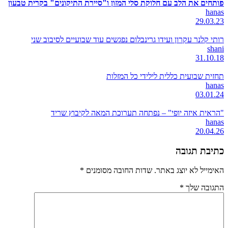
פותחים את הלב עם חלוקת סלי המזון ו"סיירת התיקונים" בקרית טבעון
hanas
29.03.23
רותי קלנר עקרון ועידו גרינבלום נפגשים עוד שבועיים לסיבוב שני
shani
31.10.18
תחזית שבועית כללית לילידי כל המזלות
hanas
03.01.24
"הראית איזה יופי" – נפתחה תערוכת המאה לקיבוץ שריד
hanas
20.04.26
כתיבת תגובה
האימייל לא יוצג באתר.
שדות החובה מסומנים
*
התגובה שלך
*