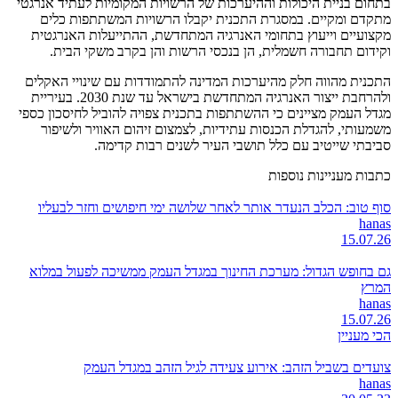
בתחום בניית היכולות וההיערכות של הרשויות המקומיות לעתיד אנרגטי
מתקדם ומקיים. במסגרת התכנית יקבלו הרשויות המשתתפות כלים
מקצועיים וייעוץ בתחומי האנרגיה המתחדשת, ההתייעלות האנרגטית
וקידום תחבורה חשמלית, הן בנכסי הרשות והן בקרב משקי הבית.
התכנית מהווה חלק מהיערכות המדינה להתמודדות עם שינויי האקלים
ולהרחבת ייצור האנרגיה המתחדשת בישראל עד שנת 2030. בעיריית
מגדל העמק מציינים כי ההשתתפות בתכנית צפויה להוביל לחיסכון כספי
משמעותי, להגדלת הכנסות עתידיות, לצמצום זיהום האוויר ולשיפור
סביבתי שייטיב עם כלל תושבי העיר לשנים רבות קדימה.
כתבות מעניינות נוספות
סוף טוב: הכלב הנעדר אותר לאחר שלושה ימי חיפושים וחזר לבעליו
hanas
15.07.26
גם בחופש הגדול: מערכת החינוך במגדל העמק ממשיכה לפעול במלוא
המרץ
hanas
15.07.26
הכי מעניין
צועדים בשביל הזהב: אירוע צעידה לגיל הזהב במגדל העמק
hanas