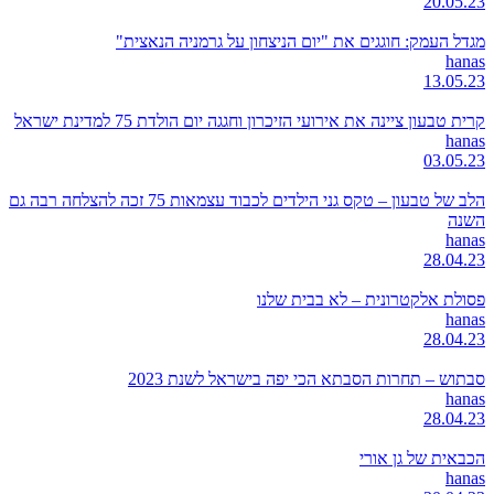
20.05.23
מגדל העמק: חוגגים את "יום הניצחון על גרמניה הנאצית"
hanas
13.05.23
קרית טבעון ציינה את אירועי הזיכרון וחגגה יום הולדת 75 למדינת ישראל
hanas
03.05.23
הלב של טבעון – טקס גני הילדים לכבוד עצמאות 75 זכה להצלחה רבה גם
השנה
hanas
28.04.23
פסולת אלקטרונית – לא בבית שלנו
hanas
28.04.23
סבתוש – תחרות הסבתא הכי יפה בישראל לשנת 2023
hanas
28.04.23
הכבאית של גן אורי
hanas