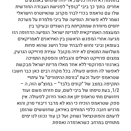
בחתימה לא תיהיה כניעה, אז יהיה שימוש באמצעים
אחרים. בתוך כך ביבי "קופץ" לפגישת העבודה החודשית
שלו עם טראמפ בכדי לברר מקרוב שהאינטרס הישראלי
נשמר ללא פשרות. הנסיעה של ביבי מלמדת על מערכת
יחסים מיוחדת שמתקיימת בין השניים ובעיקר בין
המעצמה האמריקאית למדינת ישראל. הנסיעה הדחופה הזו
מגיעה אחרי המפגש הראשון בין האיראנים לאמריקאים
בעומאן וביבי נחוש להבהיר שכל הישג שהוא פחות
משלושת התנאים לא יהיה מקובל. עצירת פרוייקט הגרעין,
צמצום פרוייקט הטילים והגבלתו והפסקת התמיכה
בארגוני הפרוקסי ללא אחד מאלו מדינת ישראל מבקשת
לאפשר לה חופש פעולה. בכל מקרה רבים כאן כבר חשבו
שטראמפ יפעל וכעת "בורסת ההימורים" על עיתויי
התקיפה במצב של "קונים בלבד" – במוצ"ש הזה, ה –
1/2, בעת טיסתו של ביבי לשם, עם חזרתו משם ועוד
ניחושים מתי טראמפ יתן את האור הירוק לפעולה. אין
ספק שטראמפ הוכיח כי הוא לא מדבר דיבורי סרק והוא
מרגיש חובה כלפי המוחים באיראן, שחוששים שהזמן
לרעתם והפוטנציאל נשחק ועל כן עוד נכונו לנו ימים
מתוחים במרחב כשהארמדה נאספת.