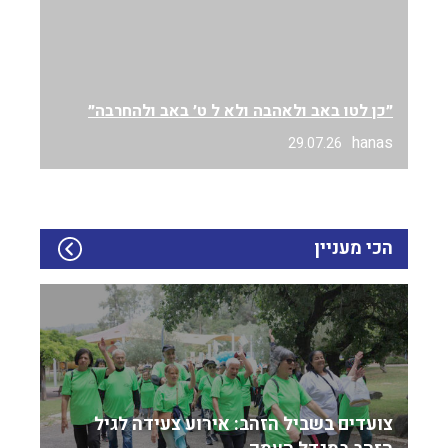
״כן לטו באב ולאהבה ולא ל ט׳ באב ולהחרבה״
hanas
29.07.26
הכי מעניין
צועדים בשביל הזהב: אירוע צעידה לגיל