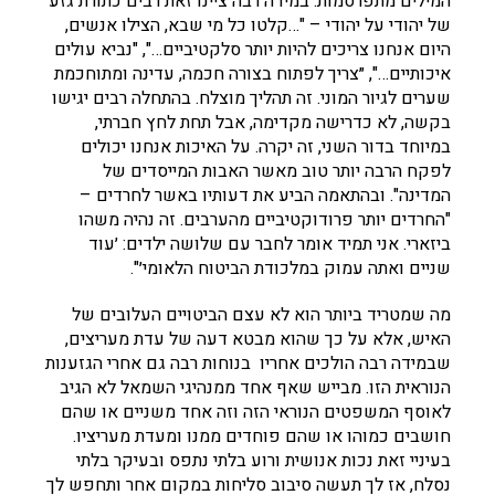
המילים מתפרסמות. במידה רבה ציינו זאת רבים כתורת גזע
של יהודי על יהודי – "…קלטו כל מי שבא, הצילו אנשים,
היום אנחנו צריכים להיות יותר סלקטיביים…", "נביא עולים
איכותיים…", ״צריך לפתוח בצורה חכמה, עדינה ומתוחכמת
שערים לגיור המוני. זה תהליך מוצלח. בהתחלה רבים יגישו
בקשה, לא כדרישה מקדימה, אבל תחת לחץ חברתי,
במיוחד בדור השני, זה יקרה. על האיכות אנחנו יכולים
לפקח הרבה יותר טוב מאשר האבות המייסדים של
המדינה". ובהתאמה הביע את דעותיו באשר לחרדים –
"החרדים יותר פרודוקטיביים מהערבים. זה נהיה משהו
ביזארי. אני תמיד אומר לחבר עם שלושה ילדים: ׳עוד
שניים ואתה עמוק במלכודת הביטוח הלאומי׳".
מה שמטריד ביותר הוא לא עצם הביטויים העלובים של
האיש, אלא על כך שהוא מבטא דעה של עדת מעריצים,
שבמידה רבה הולכים אחריו בנוחות רבה גם אחרי הגזענות
הנוראית הזו. מבייש שאף אחד ממנהיגי השמאל לא הגיב
לאוסף המשפטים הנוראי הזה וזה אחד משניים או שהם
חושבים כמוהו או שהם פוחדים ממנו ומעדת מעריציו.
בעיניי זאת נכות אנושית ורוע בלתי נתפס ובעיקר בלתי
נסלח, אז לך תעשה סיבוב סליחות במקום אחר ותחפש לך