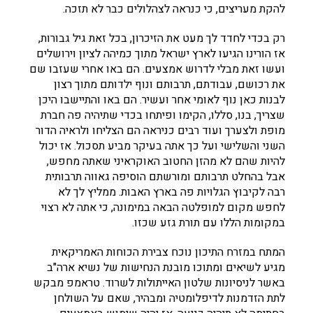
להקת מעריצים, כי כנראה לצהלולים כבר לא תזכה.
רק בכדי לחדד לך מעט את הזיכרון, בכל זאת גיל גבורות,
אז הורינו הגיעו לארץ ישראל מתוך כמיהה לציון וירושלים
ועשו זאת מבלי לדרוש אמצעים. הם באו אחרי שעזבו שם
את רכושם, עבודתם, תרבותם ונוף ילדותם מתוך רצון
לבנות כאן נוף לאומי אחר ועשיר. הם באו והתיישבו היכן
שצריך, בנו, סללו, הקימו ופיתחו בכדי שתיהיה פה חברת
מופת ולצערך ועוד רבים כניראה הם הצליחו ולראיה הדור
השני והשלישי ועל כך אתה בעיקר מביע תסכול. אז יכול
להיות שהם לא מהזן החטוב האוקראיני שאתה מחפש,
אבל בהחלט תרבותם ומורשתם הוסיפה גאווה תרבותית
רבה לקיבוץ הגלויות פה בארץ האבות. ממליץ לך לא
לחפש מקום למופלטה הבאה במימונה, כי אתה לא רצוי
במקומות הללו עם תורת גזע שכזו.
המתח במזרח התיכון נוכח צבירת הכוחות האמריקאית
מגיע לשיאים ומתוכו מובנת הנחישות של נשיא ארה"ב
באשר לניסיונות שלטון האייתולות לשרוד. טראמפ מבקש
לתת הזדמנות לדיפלומטיה ומבהיר, שאם על השולחן