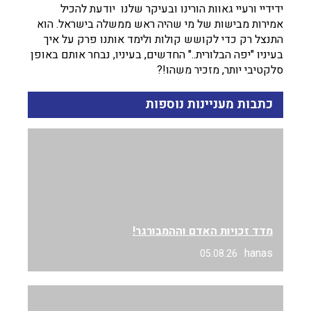
ידידיי ורעיי גאוות הורינו ובעיקר שלנו יודעת להכיל
אמירות מבישות של מי שהיה ראש ממשלה בישראל. הוא
התנצל רק כדי לקושש קולות ולימד אותנו פרק על איך
בעיניו "יפה הבלורית.." החדשים, בעיניו, נבחר אותם באופן
סלקטיבי יותר, מזכיר משהו!?
כתבות מעניינות נוספות
מדד זכויות האדם וההמבורגר!
hanas
05.08.26