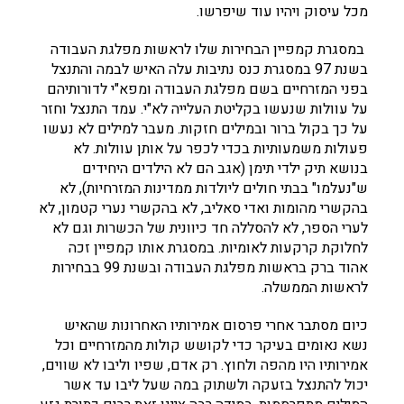
מכל עיסוק ויהיו עוד שיפרשו.
במסגרת קמפיין הבחירות שלו לראשות מפלגת העבודה
בשנת 97 במסגרת כנס נתיבות עלה האיש לבמה והתנצל
בפני המזרחיים בשם מפלגת העבודה ומפא"י לדורותיהם
על עוולות שנעשו בקליטת העלייה לא"י. עמד התנצל וחזר
על כך בקול ברור ובמילים חזקות. מעבר למילים לא נעשו
פעולות משמעותיות בכדי לכפר על אותן עוולות. לא
בנושא תיק ילדי תימן (אגב הם לא הילדים היחידים
ש"נעלמו" בבתי חולים ליולדות ממדינות המזרחיות), לא
בהקשרי מהומות ואדי סאליב, לא בהקשרי נערי קטמון, לא
לערי הספר, לא להסללה חד כיוונית של הכשרות וגם לא
לחלוקת קרקעות לאומיות. במסגרת אותו קמפיין זכה
אהוד ברק בראשות מפלגת העבודה ובשנת 99 בבחירות
לראשות הממשלה.
כיום מסתבר אחרי פרסום אמירותיו האחרונות שהאיש
נשא נאומים בעיקר כדי לקושש קולות מהמזרחיים וכל
אמירותיו היו מהפה ולחוץ. רק אדם, שפיו וליבו לא שווים,
יכול להתנצל בזעקה ולשתוק במה שעל ליבו עד אשר