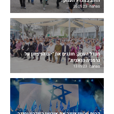
הזהב במגדל העמק
hanas
20.05.23
מגדל העמק: חוגגים את "יום הניצחון על
גרמניה הנאצית"
hanas
13.05.23
קרית טבעון ציינה את אירועי הזיכרון וחגגה