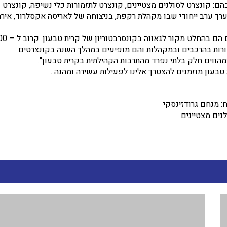
הם: קונצרט לסולנים מצטיינים, קונצרט לתזמורות כלי נשיפה, קונצרט
, נערך ערב ייחודי שבו מקהלת רקפת, בניצוחה של לאריסה אקסלרוד, איר
לדברי מנהל הקונסרבטוריון חזי פלד המגוון, המבחר וכמות הנגנים הם ב
ורות בהרכבים ובמקהלות והם מופיעים במהלך השנה בקונצרטים
מהווים חלק בלתי נפרד מהתרבות הקהילתית בקרית טבעון".
עון מוזמנים להצטרך אלינו לפעילות עשירה ומהנה .