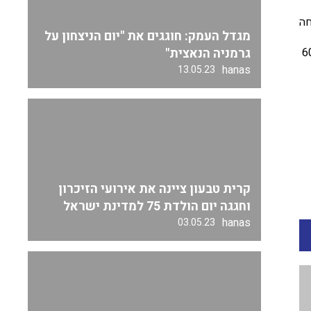
חה
מגדל העמק: חוגגים את "יום הניצחון על
גרמניה הנאצית"
החלט מקור לגאווה בקונסרבטוריון של קרית טבעון. קרוב ל – 600
hanas
13.05.23
קרית טבעון ציינה את אירועי הזיכרון
וחגגה יום הולדת 75 למדינת ישראל
hanas
03.05.23