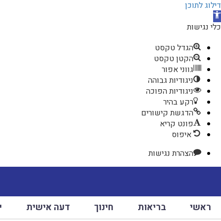
דילוג לתוכן
תח
רגל
כלי נגישות
גישות
הגדל טקסט
הקטן טקסט
גווני אפור
ניגודיות גבוהה
ניגודיות הפוכה
רקע בהיר
הדגשת קישורים
פונט קריא
איפוס
הצהרת נגישות
ראשי
בריאות
חינוך
דעה אישית
י