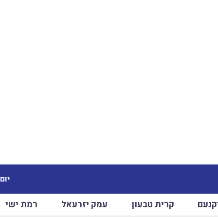
יום שב
קנעם
קרית טבעון
עמק יזרעאל
רמת ישי