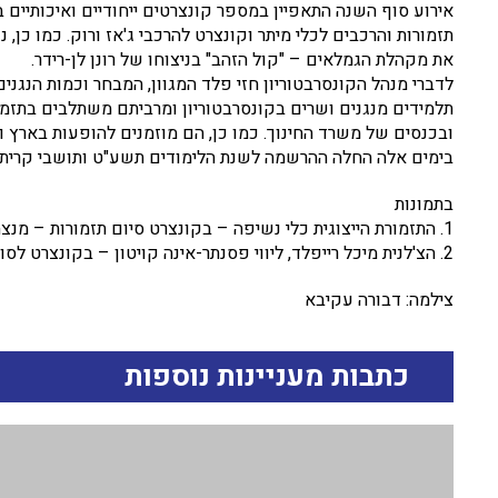
אירוע סוף השנה התאפיין במספר קונצרטים ייחודיים ואיכותיים ב
תזמורות והרכבים לכלי מיתר וקונצרט להרכבי ג'אז ורוק. כמו כן
את מקהלת הגמלאים – "קול הזהב" בניצוחו של רונן לן-רידר.
תלמידים מנגנים ושרים בקונסרבטוריון ומרביתם משתלבים בתזמ
ובכנסים של משרד החינוך. כמו כן, הם מוזמנים להופעות בארץ ו
בימים אלה החלה ההרשמה לשנת הלימודים תשע"ט ותושבי קרית טב
בתמונות
1. התזמורת הייצוגית כלי נשיפה – בקונצרט סיום תזמורות – מנצח: מנחם גרודזינסקי
2. הצ'לנית מיכל רייפלד, ליווי פסנתר-אינה קויטון – בקונצרט לסולנים מצטיינים
צילמה: דבורה עקיבא
כתבות מעניינות נוספות