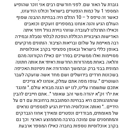
גוברת על האור שם. לפני חודשים רבים אני זוכר שהופיע
המספר 1 על כמות הנפטרים בישראל וכולנו הזדעזנו,
כאשר זה טיפס ל – 10 ההלם היה בבחינת ההבנה שסוף
העולם הגיע והנה אנחנו במספרים זועקים וכואבים
וכאילו התרגלנו לעובדה שזוהי גזירת גורל ויחד איתה
האדישות הציבורית הכוללת הופכת לבלתי נסבלת ובמידה
רבה מאיימת על שלום ובריאות הציבור. הנתונים מרקיעים
באופן כללי בישראל ובאופן ספציפי בקרב אוכלוסיות
מסויימות ואלו ממשיכים בסדר יום כאילו הקורונה מהם
והלאה. באחת ממהדורות החדשות ראיתי את אותה חתונה
המונית בבני ברק ובהמשך המהדורה את ניסיונות האכיפה
בשכונות חרדים בירושלים ושם מחד אשה שזעקה לעבר
השוטרים "..עופו מפה אתם עמלק, אנחנו לא צריכים
אתכם שתשמרו עלינו, לנו יש הגנה מבורא עולם.." ומנגד
את יו"ר זק"א יהודה משי זהב שאומר "…אתם חייבים להבין
שהתנהגותכם היא בבחינת הסתובבות ברחובות עם דם על
הידיים…" ואותה אוכלוסיה חרדית הגיע למספרים נוראים
של מאומתים, מבודדים ונפטרים ומאידך אחוז הנבדקים
והמתחסנים שם נמוכה בהרבה מהממוצע הארצי. וכך גם
בקרב אוכלוסיות נוספות בחברה כאילו המספר ארבעת