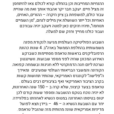
ההנחיות המחייבות וכן בהחלט קורא לכולם צאו להיתחסן
זה מציל חיים. יעקב חבר יקר אהבתי אותך ואת מה שהיית
עבור כולם, למשפחת בן ציון היקרה – ההורים, האחים,
האחיות וכל ייתר השושלת אין מילים לנחם, "מן השמיים
תנוחמו", תיהיו חזקים כאן למטה ויעקב יהיה עבורכם
ועבור כולנו מחייך וחזק שם למעלה.
השבוע הפוליטיקה העולמית מגיעה לנקודת מפנה
משמעותית בהחלפת הממשל בארה"ב. 4 שנות כהונת
הרפובליקנים בראשות טראמפ מסתיימות כשברקע
האירוע המכונן שהיה לפני מספר שבועות. וושינגטון
נערכת ליום חגה הדמוקרטי ללא חגיגות ובשמחה קפואה.
הקורונה והמשבר הבריאותי העולמי שמעיבים ומאידך
ה"פלישה" לקונגרס האמריקאי, שהותיר תחושות קשות
בקרב הציבור האמריקאי ואף בציבורים רבים בעולם .
טראמפ בצעד קיצוני, שלא קרה ב – 150 שנה האחרונות,
לא יהיה נוכח בטקס ההשבעה ומספר שעות קודם לכן
יטוס בטיסתו האחרונה במטוס הנשיא לאחוזתו בפלורידה.
יחד עם השבעת הנשיא ה – 46 – ביידן תצא לפועל
מדיניות אמריקאית שונה מהותית מזה שהוביל טראמפ.