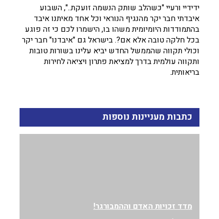
ידידיי ורעיי "כשהלב שותק הנשמה זועקת..", השבוע
איבדתי חבר יקר מהנגיף הנוראי וכל אחד מאיתנו איבד
בהתמודדות היומיומית משהו בו, הישמרו לכם כי זה פוגע
בכל חלקה טובה אלא אם?. בישראל גם "איבדנו" חבר יקר
וכולי תקווה שהממשל החדש יביא עלינו בשורות טובות
ותקווה עולמית בדרך למציאת פתרון ויציאה לחירות
בריאותית.
כתבות מעניינות נוספות
מדד זכויות האדם וההמבורגר!