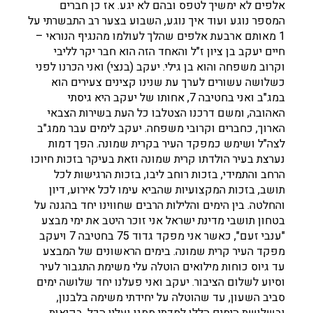
אלפים לא ימשיך לטפס ובהם לא יגע. אז כן חברים
המספר נוגע ועוד איך נוגע, השבוע בצער רב התבשרתי על
1 מאותם ארבעת אלפים שהלך לעולמו מהנגיף הנוראי –
חיים יעקב בן ציון ז"ל והאחד הזה הוא חבר יקר לליבי
וקרוב משפחה והוא בן גילי. יעקב (בנצי) ואני הכרנו לפני
כשלושה עשורים לערך עת שנינו קצינים צעירים הוא
במג"ב ואני בחטיבה 7, אחותו של יעקב היא גיסתי
האהובה, ומשם דרכנו הצטלבו כל העת בשירות הצבאי
הארוך, כחברים וקרובי משפחה. יעקב לימים עבר ממג"ב
לצה"ל ושימש כמפקד העיר בקרית שמונה. הפך דמות
נערצת בעיר הולדתו קרית שמונה וזאת בעיקר בזכות חיוכו
הרחב והתמידי, בזכות רוחב ליבו, בזכות הרגישות לכל
תושב, בזכות המקצועיות שהביא עימו לכל אירוע, דיון
והחלטה. בין הימים והלילות הרבים שחווינו יחד בהגנה על
בטחון תושבי מדינת ישראל אני זוכר היטב את ימי מבצע
"ענבי זעם", כאשר אני מפקד גדוד 75 בחטיבה 7 ויעקב
מפקד העיר קרית שמונה. בימים הראשונים של המבצע
עד גיוס כוחות מילואים הוטלה עלי משימת התגבור לעיר
וסיוע לשלום הציבור. יעקב ואני פעלנו יחד שלושה ימים
סביב השעון, עד שהוטלה על יחידתי משימה בלבנון,