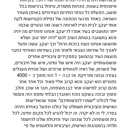
ובשלושת הימים הללו למדתי ממנו ועליו הכל. בקיאות
אינסופית בשטח, נוכחות מתמדת, טיפול ברגישות בכל
תושב, הפעלת כל גורמי החירום העירוניים באופן מעורר
השראה. באחד מרגעי ההפוגה של נפילת הקטיושות לקח
אותי יעקב לבית הוריו לארוחה דשנה ואז ההורים שכמו
ייתר התושבים בעיר אמרו לו יעקב אנחנו פוחדים מה יהיה
והוא בתשובה בוטחת השיב להם "יהיה יותר טוב ושלא
תחששו אנחנו ננצח בזכות הרוח" וכך יעקב עשה ופעל
לאורך כל שירותו הצבאי ולאחר מכן בשירותו האזרחי כחבר
מועצת העיר ובהמשך בתפקידים ציבוריים אחרים
ומשמעותיים. יעקב היה איש של נתינה, איש של חיבורים,
של פשרות, של ראיה לטווחים ארוכים ושל סגירת מעגלים
בצורה נבונה ומדויקת. אז כן ה – 1 הזה מתוך כ – 4000
נפטרים הוא יעקב והוא קרוב אליי מאוד וכל אחד אחר
מהם קרוב למישהו אחר כבן משפחה, חבר או שכן. והלב
נחמץ ובוכה בשקט נוכח האובדן הבלתי נתפס הזה והמסר
שלי לכולנו "ישמרו לנפשותיכם". אסור שהאדישות
האישית והציבורית תשתלט על כולנו ונפעל באוירת היהיה
בסדר, לי זה לא יקרה. זה יכול להגיע לכל מקום ופינה, לכל
בית ומשפחה, לכל שכונה ועיר והיכולת שלנו להישמר
תלויה בהתנהגות האישית, הציבורית והלאומית על פי