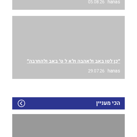
hanas
05.08.26
״כן לטו באב ולאהבה ולא ל ט׳ באב ולהחרבה״
hanas
29.07.26
הכי מעניין