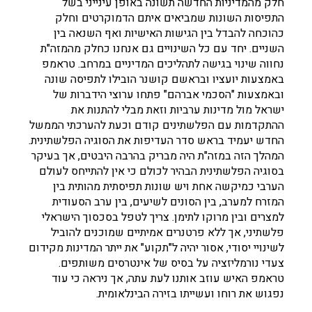
חלק מהמדיניות החדשה תשונה באופן עינייני בשל
התפיסות השונות שמביאים איתם הדמוקרטים וחלק
כהוכחה להבדל בין הגישות האישיות ואף השנאה בין
השניים. יחד עם כל השינויים גם אנחנו כחלק מהמזה"ת
נחווה שינוי בגישה לתהליכים המדיניים במרחב. טראמפ
באמצעות יועציו ובראשם קושנר הובילו לתפיסה שונה
ובאמצעות "הסכמי אברהם" פתחו ערוצי הידברות של
ישראל מול מדינות ערביות וזאת מבלי להתנות את
ההתקדמות עם הפלשתינים קודם וכעת להערכתי הממשל
החדש יעמיד בראש סדר העדיפות את הסוגיה הפלשתינית.
המהלך הזה במזה"ת היה מבריק בהרבה היבטים, אך בעיקר
בסוגיה הפלשתינית הבהיר לכולם כי אין להתייחס לעולם
הערבי כמיקשה אחת ויש שונות תפיסתית מהותית בין
המזרח למערב, בין הסונים לשיעים, בין ערב הסעודית
למצרים ובין מרוקו לתימן. צריך לטפל בסכסוך הישראלי
פלשתיני, אך ללא פרטנרים אמיתיים שמוכנים להוביל
לשינויי יסודי, אסור יהיה ל"תקוע" את ייתר המדינות מקידום
צעדי נורמליזציה על בסיס של אינטרסים משותפים.
טראמפ האיש עוזב אותנו לעת עתה, אך ניראה כי עוד
נפגוש את רוחו ועשייתו בזירה הבינלאומית.