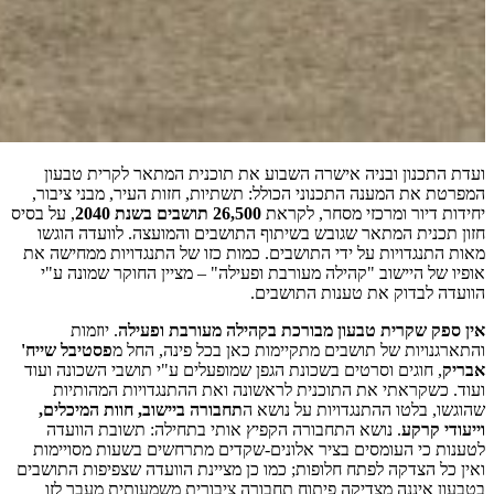
ועדת התכנון ובניה אישרה השבוע את תוכנית המתאר לקרית טבעון
המפרטת את המענה התכנוני הכולל: תשתיות, חזות העיר, מבני ציבור,
יחידות דיור ומרכזי מסחר, לקראת
26,500 תושבים בשנת 2040
, על בסיס
חזון תכנית המתאר שגובש בשיתוף התושבים והמועצה. לוועדה הוגשו
מאות התנגדויות על ידי התושבים. כמות כזו של התנגדויות ממחישה את
אופיו של היישוב "קהילה מעורבת ופעילה" – מציין החוקר שמונה ע"י
הוועדה לבדוק את טענות התושבים.
אין ספק שקרית טבעון מבורכת בקהילה מעורבת ופעילה
. יוזמות
והתארגנויות של תושבים מתקיימות כאן בכל פינה, החל מ
פסטיבל שייח'
אבריק
, חוגים וסרטים בשכונת הגפן שמופעלים ע"י תושבי השכונה ועוד
ועוד. כשקראתי את התוכנית לראשונה ואת ההתנגדויות המהותיות
שהוגשו, בלטו ההתנגדויות על נושא ה
תחבורה ביישוב, חוות המיכלים,
וייעודי קרקע
. נושא התחבורה הקפיץ אותי בתחילה: תשובת הוועדה
לטענות כי העומסים בציר אלונים-שקדים מתרחשים בשעות מסויימות
ואין כל הצדקה לפתח חלופות; כמו כן מציינת הוועדה שצפיפות התושבים
בטבעון איננה מצדיקה פיתוח תחבורה ציבורית משמעותית מעבר לזו