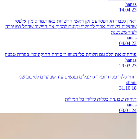
hanas
14.04.23
ראיון לכבוד חג הפסחעם זקן ראשי הרשויות באזור,מר סימון אלפסי
שהצליח בשירות ארוך לתושבי יקנעם להפוך את היישוב שהחל כמעברה
לעיר משגשגת
hanas
04.04.23
פותחים את הלב עם חלוקת סלי המזון ו"סיירת התיקונים" בקרית טבעון
hanas
29.03.23
רותי קלנר עקרון ועידו גרינבלום נפגשים עוד שבועיים לסיבוב שני
shani
31.10.18
תחזית שבועית כללית לילידי כל המזלות
hanas
03.01.24