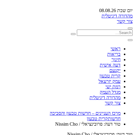
יום שבת 08.08.26
מהדורה דיגיטלית
צור קשר
ראשי
בריאות
חינוך
דעה אישית
יקנעם
קרית טבעון
עמק יזרעאל
רמת ישי
מגדל העמק
מהדורה דיגיטלית
צור קשר
מרכז העניינים – חדשות טבעון והסביבה
חדשות
קרית טבעון
טור דעה: פרובינציאלי / Nissim Cho
טור דעה: פרובינציאלי / Nissim Cho