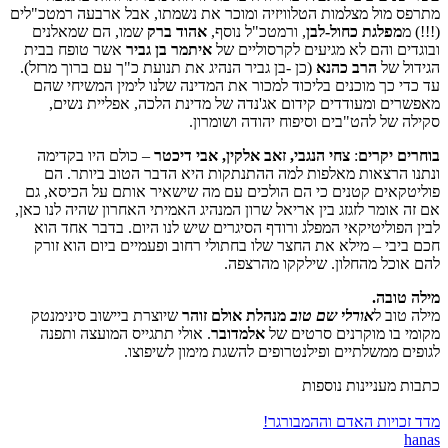
מתרפס מול מצלמות הטלוויזיה ומוכר את נשמתו, אבל ארבעה רמטכ"לים
(!!!) מ
מפלגת כחול-לבן
, ורמטכ"ל נוסף,
אהוד ברק
שמו, הם שמאלנים
ובוגדים והם לא מגיעים לקרסוליים של
איתמר בן גביר
אשר טופח בבית
הגידול של
הרב כהנא
(כן -בן גביר הנהיג את תנועת כ"ך עם ברוך מרזל).
עד כדי כך מוכנים בליכוד למכור את המדינה שלנו לימין המשיחי שהם
מאפשרים ומעודדים קידום אג'נדה של מדינת הלכה, אפליית נשים,
סקילה של להט"בים וסיפוח יהודה ושומרון.
בוחרים יקרים
:
צחי הנגבי, זאב אלקין, אבי דיכטר
– כולם היו בקדימה
ונתנו הרצאות מאלפות למה ההתנתקות היא הדבר הטוב ביותר. הם
פוליטקאים קטנים כי הם הולכים עם מה שישאיר אותם על הכיסא, גם
אם זה אומר לזגזג בין אריאל שרון המנהיג האמיתי האחרון שהיה לנו כאן,
לבין הפוליטיקאי המפלג ורודף הסיגרים שיש לנו היום. בדבר אחד הוא
חכם ביבי – מילא את החצר שלו בחתולי רחוב ופעמיים ביום הוא זורק
להם אוכל מהחלון. שילקקו מהרצפה.
מילה טובה.
מילה טוב ל
אורלי שם טוב
מנהלת אולם זוהר
שיוצרת ביישוב סינימנטק
מקומי בו מוקרנים סרטים של
אלמדובר
. אולי תתגייס המועצה ותפנה
לגופים ממשלתיים ופילנטרופים להשגת מימון לשיפוצו.
כתבות מעניינות נוספות
מדד זכויות האדם וההמבורגר!
hanas