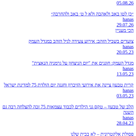
05.08.26
״כן לטו באב ולאהבה ולא ל ט׳ באב ולהחרבה״
hanas
29.07.26
הכי מעניין
צועדים בשביל הזהב: אירוע צעידה לגיל הזהב במגדל העמק
hanas
20.05.23
מגדל העמק: חוגגים את "יום הניצחון על גרמניה הנאצית"
hanas
13.05.23
קרית טבעון ציינה את אירועי הזיכרון וחגגה יום הולדת 75 למדינת ישראל
hanas
03.05.23
הלב של טבעון – טקס גני הילדים לכבוד עצמאות 75 זכה להצלחה רבה גם
השנה
hanas
28.04.23
פסולת אלקטרונית – לא בבית שלנו