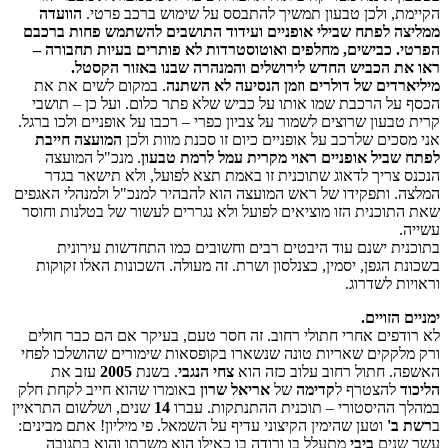
הקיימת, ולכן טבעון תמשיך להתבסס על שימוש ברכב פרטי.
הוועדה
ממליצה לפתח שבילי אופניים ועידוד התושבים להשתמש פחות ברכבם
הפרטי. כבישים, מחלפים ואוטוסטרדות לא פותרים בעיות תחבורה –
ראו את הכביש החדש לירושלים והמנהרה שבנו באזור הקסטל.
מיליארדים של דולרים וזמן הנסיעה לא השתנה
. במקום לשים את את
הכסף על הרכבת שמו אותו על כביש שלא פתר כלום. ועל כן – תושבי
קרית טבעון שרוצים לשמור על צביון כפרי – רכבו על אופניים ולכו ברגל.
אני מסכים שלרכב על אופניים כיום זו סכנת מוות ולכן
המועצה חייבת
לפתח שביל אופניים ראוי מקרית עמל לרמת טבעון
. מנכ"ל המועצה
הנכנס צריך לדאוג שתוכנית זו באמת תצא לפועל, ולא תישאר בגדר
המלצה. ותפקידו של ראש המועצה הוא להבהיר למנכ"ל ולמנהלי האגפים
שאת התוכנית הזו מוציאים לפועל ולא נגררים
לעשור של בטלנות וחוסר
עשייה
.
בתוכנית ישנם עוד היבטים רבים וחשובים כמו התחדשות עירונית
בשכונת הגפן, יסמין, כצנלסון ושרת. זה מעולה. השכונות האלו זקוקות
וראויות לשדרוג.
ימניים הזויים.
לא רודפים אחרי חתולי רחוב. זה חסר טעם, בעיקר אם הם כבר חולים
ורק מלקקים שאריות טונה שנשארו בקופסאות שימורים שהושלכו לפחי
האשפה. חתול רחוב עלוב כזה הוא
צחי הנגבי
. בשנת
2005
עזב את
הליכוד
להצטרף ל
קדימה
של
אריאל שרון
באומרו שהוא חייב לקחת חלק
במהלך ההיסטורי – תוכנית ההתנתקות. עברו
14
שנים, ושלשום התראיין
ב
רשת ב'
וטען שהימין הקיצוני עדיף על השמאל. פי מיליון! אתם מבינים:
עשר שנים
ביבי
מתעלל בו ורודה בו כאילו הוא משרתו והוא בתגובה