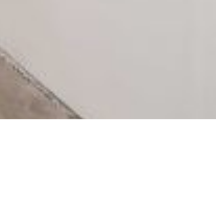
"הראית איזה יופי" – נפתחה תערוכת המאה לקיבוץ שריד
hanas
20.04.26
כתיבת תגובה
האימייל לא יוצג באתר.
שדות החובה מסומנים
*
התגובה שלך
*