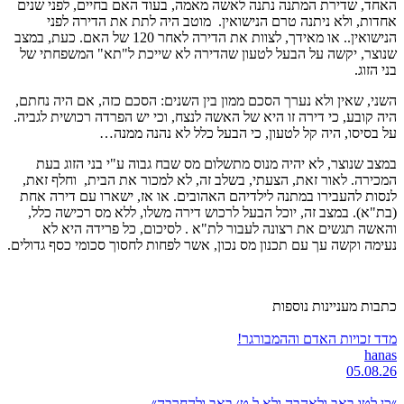
האחד, שדירת המתנה נתנה לאשה מאמה, בעוד האם בחיים, לפני שנים
אחדות, ולא ניתנה טרם הנישואין. מוטב היה לתת את הדירה לפני
הנישואין.. או מאידך, לצוות את הדירה לאחר 120 של האם. כעת, במצב
שנוצר, יקשה על הבעל לטעון שהדירה לא שייכת ל"תא" המשפחתי של
בני הזוג.
השני, שאין ולא נערך הסכם ממון בין השנים: הסכם כזה, אם היה נחתם,
היה קובע, כי דירה זו היא של האשה לנצח, וכי יש הפרדה רכושית לגביה.
על בסיסו, היה קל לטעון, כי הבעל כלל לא נהנה ממנה…
במצב שנוצר, לא יהיה מנוס מתשלום מס שבח גבוה ע"י בני הזוג בעת
המכירה. לאור זאת, הצעתי, בשלב זה, לא למכור את הבית, וחלף זאת,
לנסות להעבירו במתנה לילדיהם האהובים. או אז, ישארו עם דירה אחת
(בת"א). במצב זה, יוכל הבעל לרכוש דירה משלו, ללא מס רכישה כלל,
והאשה תגשים את רצונה לעבור לת"א . לסיכום, כל פרידה היא לא
נעימה וקשה עך עם תכנון מס נכון, אשר לפחות לחסוך סכומי כסף גדולים.
כתבות מעניינות נוספות
מדד זכויות האדם וההמבורגר!
hanas
05.08.26
״כן לטו באב ולאהבה ולא ל ט׳ באב ולהחרבה״