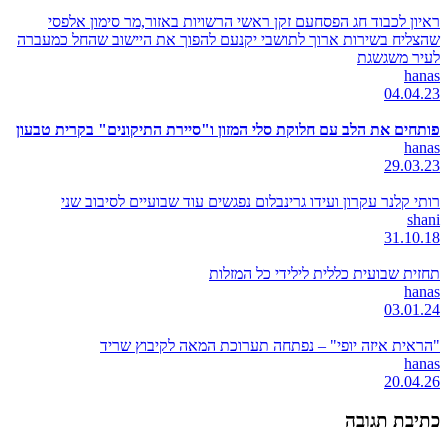
ראיון לכבוד חג הפסחעם זקן ראשי הרשויות באזור,מר סימון אלפסי
שהצליח בשירות ארוך לתושבי יקנעם להפוך את היישוב שהחל כמעברה
לעיר משגשגת
hanas
04.04.23
פותחים את הלב עם חלוקת סלי המזון ו"סיירת התיקונים" בקרית טבעון
hanas
29.03.23
רותי קלנר עקרון ועידו גרינבלום נפגשים עוד שבועיים לסיבוב שני
shani
31.10.18
תחזית שבועית כללית לילידי כל המזלות
hanas
03.01.24
"הראית איזה יופי" – נפתחה תערוכת המאה לקיבוץ שריד
hanas
20.04.26
כתיבת תגובה