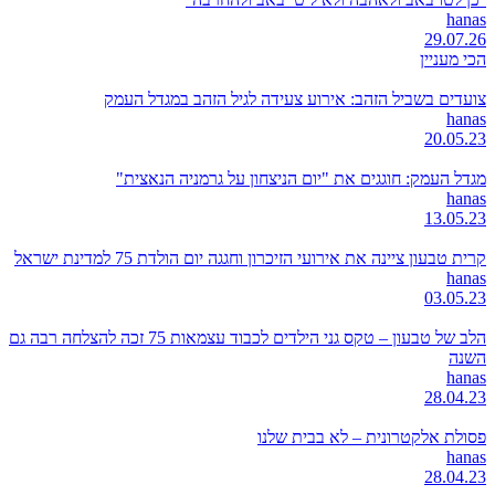
hanas
29.07.26
הכי מעניין
צועדים בשביל הזהב: אירוע צעידה לגיל הזהב במגדל העמק
hanas
20.05.23
מגדל העמק: חוגגים את "יום הניצחון על גרמניה הנאצית"
hanas
13.05.23
קרית טבעון ציינה את אירועי הזיכרון וחגגה יום הולדת 75 למדינת ישראל
hanas
03.05.23
הלב של טבעון – טקס גני הילדים לכבוד עצמאות 75 זכה להצלחה רבה גם
השנה
hanas
28.04.23
פסולת אלקטרונית – לא בבית שלנו
hanas
28.04.23