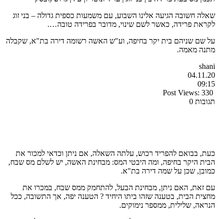
שאלה חשובה הגיעה אלינו השבוע, עם משמעות כספית גדולה – בני זוג
לקראת פרידה, כאשר לשם שינוי, מדובר בפרידה טובה….
על שם שניהם בית יקר בחיפה, וע"ש האשה רשומה דירה בת"א, שקבלה
מתנה מאמה.
shani
04.11.20
09:15
Post Views:
330
תגובות 0
כעת, בבואם להפריד רכוש, עלתה השאלה, אם ניתן וכדאי למכור את
הבית היקר בחיפה, ומה היבטי המס: מבחינת האשה, יש לשלם מס שבח,
כמובן, שכן על שמה דירה בת"א.
עם זאת, האם ניתן, מבחינת הבעל, להתחמק ממס שבח, במכרו את
מחצית הבית, בטענה שזהו ביתו היחיד ? הטענה יפה, אך התשובה, ככל
הנראה, שלילית, ממספר נימוקים.