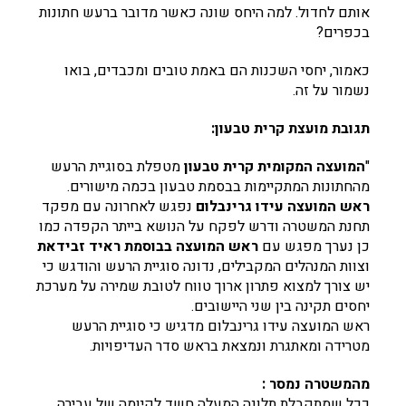
אותם לחדול. למה היחס שונה כאשר מדובר ברעש חתונות
בכפרים?
כאמור, יחסי השכנות הם באמת טובים ומכבדים, בואו
נשמור על זה.
תגובת מועצת קרית טבעון:
"
המועצה המקומית קרית טבעון
מטפלת בסוגיית הרעש
מהחתונות המתקיימות בבסמת טבעון בכמה מישורים.
ראש המועצה עידו גרינבלום
נפגש לאחרונה עם מפקד
תחנת המשטרה ודרש לפקח על הנושא בייתר הקפדה כמו
כן נערך מפגש עם
ראש המועצה בבוסמת ראיד זבידאת
וצוות המנהלים המקבילים, נדונה סוגיית הרעש והודגש כי
יש צורך למצוא פתרון ארוך טווח לטובת שמירה על מערכת
יחסים תקינה בין שני היישובים.
ראש המועצה עידו גרינבלום מדגיש כי סוגיית הרעש
מטרידה ומאתגרת ונמצאת בראש סדר העדיפויות.
מהמשטרה נמסר :
ככל שמתקבלת תלונה המעלה חשד לקיומה של עבירה