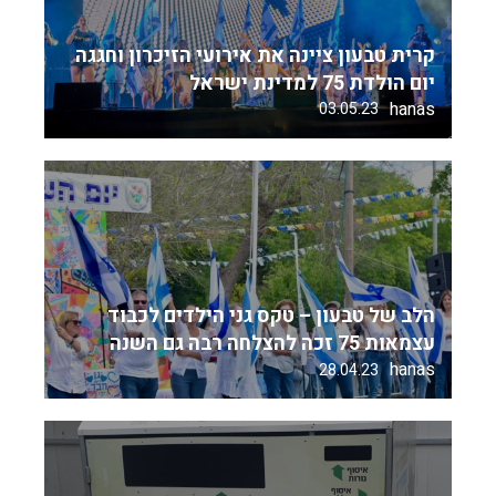
קרית טבעון ציינה את אירועי הזיכרון וחגגה
יום הולדת 75 למדינת ישראל
hanas
03.05.23
הלב של טבעון – טקס גני הילדים לכבוד
עצמאות 75 זכה להצלחה רבה גם השנה
hanas
28.04.23