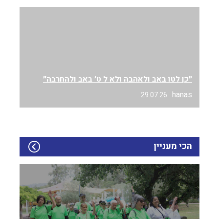
״כן לטו באב ולאהבה ולא ל ט׳ באב ולהחרבה״
hanas
29.07.26
הכי מעניין