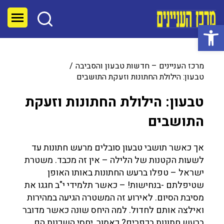
פתח סרגל נגישות
מרכז העניינים – חדשות טבעון והסביבה
טבעון: הילולת החתונות וזעקת התושבים
טבעון: הילולת החתונות וזעקת
התושבים
אך כאשר תושבי טבעון סובלים מרעש חתונות עד
לשעות הקטנות של הלילה – אין זה מכבד. משטרת
ישראל – טפלו ברעש החתונות באותו האופן
שטיפלתם -בנחישות! – כאשר תלמידי י"ב חגגו את
מסיבת הסיום. לאירוע זה המשטרה הגיעה במהירות
ואילצה אותם לחדול. למה היחס שונה כאשר מדובר
ברעש חתונות בכפרים? כאמור, יחסי השכנות הם