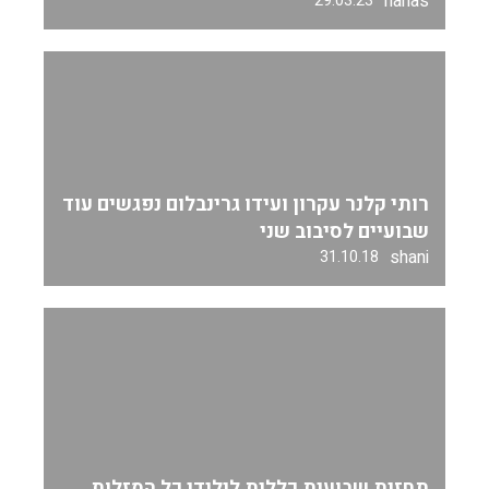
hanas
29.03.23
רותי קלנר עקרון ועידו גרינבלום נפגשים עוד
שבועיים לסיבוב שני
shani
31.10.18
תחזית שבועית כללית לילידי כל המזלות