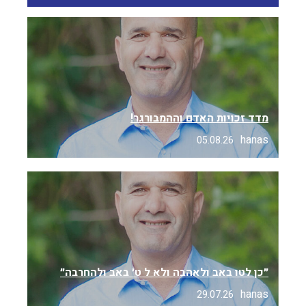
מדד זכויות האדם וההמבורגר!
hanas
05.08.26
״כן לטו באב ולאהבה ולא ל ט׳ באב ולהחרבה״
hanas
29.07.26