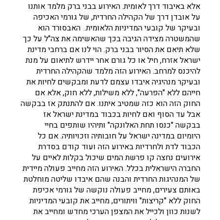
אלא באיבוד דרך לאומית. האירוע בבני ברק מלמד אותנו
על אובדן דרך של הקהילה החרדית, של גורמי האכיפה
ובעיקר של קובעי המדיניות הלאומית. האבסורד הוא
שהמשטרה מצידה הגיבה בכך שהאשימה את צה"ל על כך
שלא תיאם את הסיור בבני ברק. הוי לנו אם ברחבי מדינת
ישראל אזרח, חיל או כל גורם אחר יידרש לתיאום על מנת
להיכנס למרחב. האירוע הזה מלמד שהקהילה החרדית
ובעיקר מנהיגיה איבדו עצמם לדעת ומבקשים לחיות את
חייהם ללא "הפרעה", ללא משילות, ללא חוק, אלא אם
החוק הזה הוא כזה שמטיב איתנו. אם להתנתק אז בבקשה
אבל עד הסוף ואם לחיות בכבוד במדינת ישראל אז
בבקשה "כנסו תחת האלונקה" ותיהיו שותפים בחיי
היומיום במדינה ישראל על חובותיה וזכויותיה. אם כל
הכבוד לדת ולחרדיות באירוע הזה ועוד קודם בסדרת
אירועים נחצה קו פרשת המים שיכול בקלות לאיים על
החברה הישראלית בכלל. האירוע הזה מחייב פעולה מיידית
של המנהיגות החרדית והבנה שהם איבדו שליטה מוחלטת
באותם צעירים, מחייב פעולה נוקשה של גורמי אכיפת
החוק ללא "קריצות" וויתורים, מחייב את קובעי המדיניות
לשנות כוון ולכייל את המצפן הערכי מחדש ומחייב את