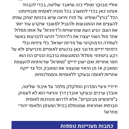
אוליי מבוקר ואוליי כזה שיאבד שליטה, בכדי להבהיר
אנחנו כאן בכדי להתערב בכל סוגיה לאומית ומבחינתנו
הכל "בגיץ"/שפיט. על פניו ניראה שיש בכוונת יצחק עמית
להעצים את ההתנגשות ולהוביל למשבר שיקרע עוד יותר
את העם. הגיע העת שהרשויות ה"דוהרות" על אותו מסלול
אחד מול השני יעצרו את ה"דהירה" ויגיעו להכרעות באשר
לעתידה הדמוקרטי של מדינת ישראל. בלי ציניות ובלי
כיפופי ידיים מדובר כאן ברגעים לאומיים מכריעים ולא על
רקע ביטחוני. מסלול ההתנגשות ברכבת ההרים הזו הוא
חסר אחריות ואם ישנן ידיים "נסתרות" שדוחפות להעצמת
המאבק אז מן הראוי שנעצור את המאבק וכל צד ייקח
אחריות לאומה ובעיקר ללאומיות והממלכתיות.
ידידיי ורעיי המדרון החלקלק מלמד על איבוד שליטה,
אובדן ערכים ובעיקר אובדן דרך והראוי הוא לא לעסוק
ב"פיצוצים מבוקרים", אלא לדרוש מנהיגות לאומית
חברתית ואחראית שמטפלת בכיול המצפן הלאומי יהודי
מחדש!
כתבות מעניינות נוספות