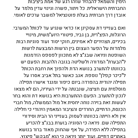
הימין והשמאל להבהיר שזהו רגע של אמת ביציבות
החברתית הישראלית. כל ויתור, פשרה וגינוי עדין מלמד על
אובדן דרך חברתית בעלת פוטנציאל למשבר ערכים לאומי.
ואם בענייני דת עסקינן אז כדאי שנגיע עד לכותל המערבי.
הרוגלות, הפצ"רית, בן גביר, פיטורי היוע"משית, מינויי
בכירים, תצהירים לא אמינים, חוקי יסוד ועוד סוגיות רבות
מלמדות על הפער העצום בין הרשות המבצעת לרשות
השופטת וניראה שבג"צ לא מתכוון לפספס הזדמנות
ל"הבערת" המדורה ולשליטה בגובה הלהבות. הפעם יש
בכוונתו להתערב בנושא הדת ולהפוך את רחבת הכותל
ל"כיכר קפלן" נוספת. אגב כאשר בתל אביב אסרו על
תפילה יהודית בהפרדה ביום כיפור ומנגד אישרו תפילה
מוסלמית עם חציצה, שנבנתה על ידי העיריה, הם לא מצאו
לנכון להתערב. הפעם ההתערבות היא בנושא דת והוא בחר
לעשות זאת בזירה נוחה יחסית אל מול הממשלה, מול חברי
הכנסת, הדתיים, החרדים והציבור המאמין היהודי כי חלילה
אין ולא הייתה בכוונתו לעסוק בענייני הר הבית וסידורי
התפילה שם. ניראה כי הסוגיה בוערת בבג"צ להכריע
בתפילה ללא הפרדה, על אף שהחוק מאוד ברור בנושא
באתרים דתיים, ועוד יותר ניראה כי הוא "מבקש" פיצוץ,