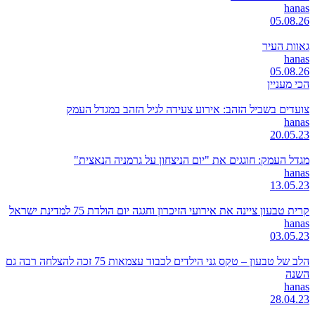
hanas
05.08.26
גאוות העיר
hanas
05.08.26
הכי מעניין
צועדים בשביל הזהב: אירוע צעידה לגיל הזהב במגדל העמק
hanas
20.05.23
מגדל העמק: חוגגים את "יום הניצחון על גרמניה הנאצית"
hanas
13.05.23
קרית טבעון ציינה את אירועי הזיכרון וחגגה יום הולדת 75 למדינת ישראל
hanas
03.05.23
הלב של טבעון – טקס גני הילדים לכבוד עצמאות 75 זכה להצלחה רבה גם
השנה
hanas
28.04.23