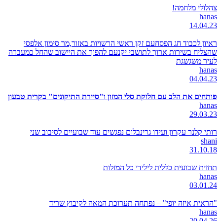
צהלולי מלחמה!
hanas
14.04.23
ראיון לכבוד חג הפסחעם זקן ראשי הרשויות באזור,מר סימון אלפסי
שהצליח בשירות ארוך לתושבי יקנעם להפוך את היישוב שהחל כמעברה
לעיר משגשגת
hanas
04.04.23
פותחים את הלב עם חלוקת סלי המזון ו"סיירת התיקונים" בקרית טבעון
hanas
29.03.23
רותי קלנר עקרון ועידו גרינבלום נפגשים עוד שבועיים לסיבוב שני
shani
31.10.18
תחזית שבועית כללית לילידי כל המזלות
hanas
03.01.24
"הראית איזה יופי" – נפתחה תערוכת המאה לקיבוץ שריד
hanas
20.04.26