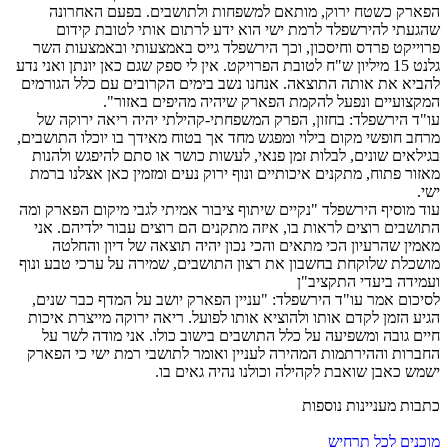
הפארק כשטח ירוק, מותאם למשפחות ולתושבים. בפעם האחרונה
שהגעתי להירשפלד לרמת ישי הוא ידע לרתום אותי לטובת קידום
פרוייקט פרדס וחיסכון, וכך הירשפלד גייס באמצעותי ובאמצעות השר
גלנט 15 מיליון ש"ח לטובת הפרויקט. אין לי ספק שגם כאן יונתן ואני נדע
להביא את אותה התוצאה. אנחנו נשב בימים הקרובים עם כלל הגורמים
המקצועיים ונפעל להקמת הפארק שיהיה מהיפים באזור".
עו"ד הירשפלד: בחזון, הפרק המשפחתי-קהילתי יהיה ריאה ירוקה של
מרחב חופשי מקום בילוי ומפגש מחד אך בטוח מאידך בו יוכלו התושבים,
בגילאים שונים, לבלות זמן פנאי, לעשות כושר או סתם להיפגש ולהנות
מאזור פתוח, מתקנים איכותיים ונוף ירוק נעים ומזמין כאן אצלנו ברמת
ישי.
עוד מוסיף הירשפלד "נקיים שיתוף ציבור אמיתי לגבי מיקום הפארק ומה
התושבים רוצים לראות בו, איזה מתקנים הם רוצים עבור ילדיהם. אני
מאמין שהרעיון הכי מתאים והכי נכון יהיה תוצאה של דיון והחלטה
מושכלת שלוקחת בחשבון את רצון התושבים, שמירה על ערכי טבע ונוף
ועמידה ביעדי התקציב"
ן
לסיכום אמר עו"ד הירשפלד: "עניין הפארק יושב על המדף כבר שנים,
הגיע הזמן לקדם אותו ולהוציא אותו לפועל. ריאה ירוקה מייצרת איכות
חיים גובה ומשפיעה על כלל התושבים בישוב כולו. אני מודה לשר על
החברות וההירתמות המהירה לעניין ואומר לתושבי רמת ישי כי הפארק
ישמש כאבן שואבת לקהילה וכולנו נהיה גאים בו.
כתבות מעניינות נוספות
מוכנים לכל תרחיש