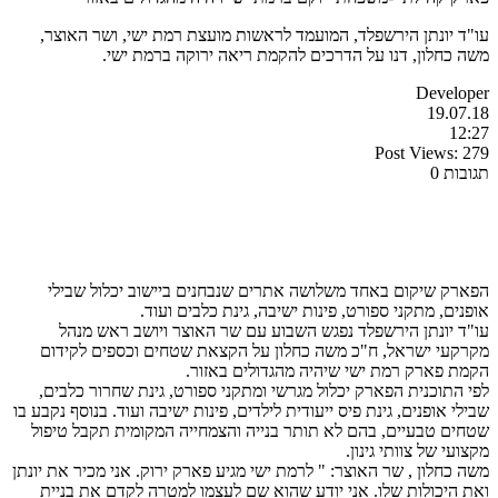
עו"ד יונתן הירשפלד, המועמד לראשות מועצת רמת ישי, ושר האוצר,
משה כחלון, דנו על הדרכים להקמת ריאה ירוקה ברמת ישי.
Developer
19.07.18
12:27
Post Views:
279
תגובות 0
הפארק שיקום באחד משלושה אתרים שנבחנים ביישוב יכלול שבילי
אופנים, מתקני ספורט, פינות ישיבה, גינת כלבים ועוד.
עו"ד יונתן הירשפלד נפגש השבוע עם שר האוצר ויושב ראש מנהל
מקרקעי ישראל, ח"כ משה כחלון על הקצאת שטחים וכספים לקידום
הקמת פארק רמת ישי שיהיה מהגדולים באזור.
לפי התוכנית הפארק יכלול מגרשי ומתקני ספורט, גינת שחרור כלבים,
שבילי אופנים, גינת פיס ייעודית לילדים, פינות ישיבה ועוד. בנוסף נקבע בו
שטחים טבעיים, בהם לא תותר בנייה והצמחייה המקומית תקבל טיפול
מקצועי של צוותי גינון.
משה כחלון , שר האוצר: " לרמת ישי מגיע פארק ירוק. אני מכיר את יונתן
ואת היכולות שלו. אני יודע שהוא שם לעצמו למטרה לקדם את בניית