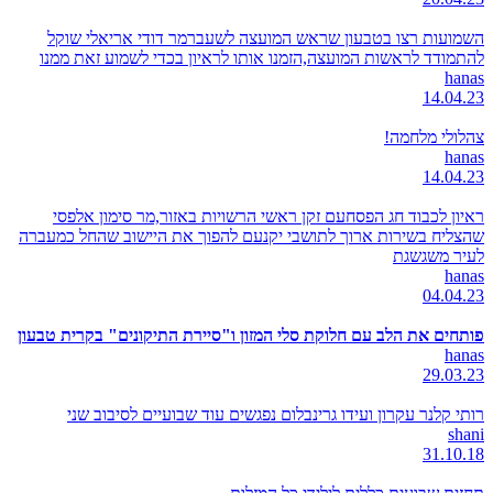
השמועות רצו בטבעון שראש המועצה לשעברמר דודי אריאלי שוקל
להתמודד לראשות המועצה,הזמנו אותו לראיון בכדי לשמוע זאת ממנו
hanas
14.04.23
צהלולי מלחמה!
hanas
14.04.23
ראיון לכבוד חג הפסחעם זקן ראשי הרשויות באזור,מר סימון אלפסי
שהצליח בשירות ארוך לתושבי יקנעם להפוך את היישוב שהחל כמעברה
לעיר משגשגת
hanas
04.04.23
פותחים את הלב עם חלוקת סלי המזון ו"סיירת התיקונים" בקרית טבעון
hanas
29.03.23
רותי קלנר עקרון ועידו גרינבלום נפגשים עוד שבועיים לסיבוב שני
shani
31.10.18