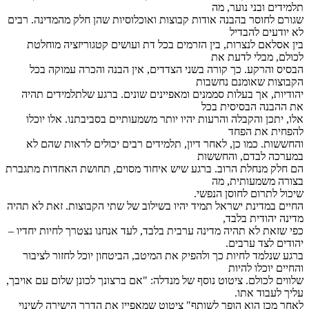
תלמידים ובני נוער, מה
שגורם לחוסר בהבנה אודות קבוצות ואוכלוסיות שהן חלק מהמדינה. רבים
לא יודעים להבדיל
בין אסלאם לנצרות, בין הזרמים בכל דת ועושים קטגוריזציה מוחלטת
לכולם, מבלי לדעת את
הבסיס והרקע. כך קורה בשני הצדדים, אין הבנה והכרה עמוקה בכל
הקבוצות שאומנם נחשבות
יהודיות, אך בעלות סממנים ומאפיינים שונים. ברגע שלתלמידים תהיה
את ההבנה הבסיסית בכל
אלו, יתכן והקבלה והרעות יהיו יותר משמעותיים בסביבתנו. אלו יוכלו
להפחית את הפחד
והחששות. כמו כן, לאחר דיון, תלמידים רבים יכולים לראות שהם לא
במערכה לבדם, והחששות
הם חלק מנחלת הרוב. ברגע שיש איחוד מסוים, תחושת האחדות מתגברת
בצורה משמעותית, מה
שיכול לתרום לחוסן הנפשי.
החיים במדינת ישראל תמיד יהיו בשילוב של שתי הקבוצות. זאת לא תהיה
מדינה יהודית בלבד,
כפי שזאת לא תהיה מדינה ערבית בלבד, לעד אנחנו נצטרך לחיות יחדיו –
יהודים לצד ערבים.
ברגע שנלמד לחיות כך ולהפיק את המיטב, הביטחון יוכל לחזור לציבור
והחיים יוכלו להיות
שלווים לכולם. ציטוט נוסף של מנדלה: "אם ברצונך לכונן שלום עם אויבך,
עליך לעבוד אתו.
לאחר מכן הוא הופך לשותף" ציטוט שמאפיין את הדרך הישירה לשינוי