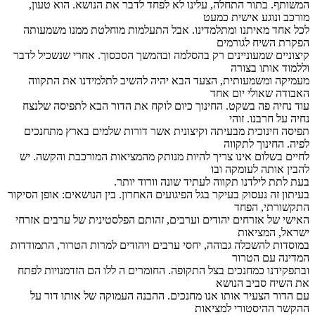
המשותף. בתור התחלה, עלינו לא לפחד לדבר את הנושא. הוא טעון,
מורכב ונוגע אישית כמעט
לכל אחד מאיתנו ומתלמדינו. אבל התעלמות מוחלטת ממנו משמעותה
הפקרת השיח לגורמים
קיצוניים שמעוניינים רק בהסלמה ובהמשך הסכסוך. אחרי שנשכיל לדבר
וללמוד אותו בצורה
מעמיקה ומשמעותית, הצעד הבא יהיה להשיב לתלמידנו את התקווה
האבודה שאולי יום אחד
עוד נחיה פה בשקט. החינוך כיום לוקח את הדור הבא לתפיסה שלנצח
נחיה על חרבנו. זוהי
תפיסה חינוכית מבעיתה וקיצונית אשר דורות שלמים בארץ מתחנכים
לפיה. החינוך לתקווה
לחיים בשלום אינו צריך להיות מנותק מהמציאות המורכבת והקשה. יש
להבין אותה לעומקה ובו
בעת לתת לילדנו תקווה לעתיד שונה וורוד יותר.
בעיתון זה נעסוק בעיקר בגל הפיגועים האחרון. בין הנושאים: אופן הסיקור
התקשורתי, הפחד
האישי של אזרחים יהודים וערבים, זהותם הפלסטינית של ערבים אזרחי
ישראל, המציאות
במוסדות להשכלה גבוהה, יחסי ערבים ויהודים למרות הטרור, התמודדות
המדינה עם הטרור
ובתפקידנו כמחנכים בצל התקופה. החומרים ה ללו הם הזדמנויות לפתח
את השיח סביב הנושא
עם הדור הצעיר אותו אנו מחנכים. ההבנה העמוקה של אותו דור על
ההקשר ההיסטורי למציאות