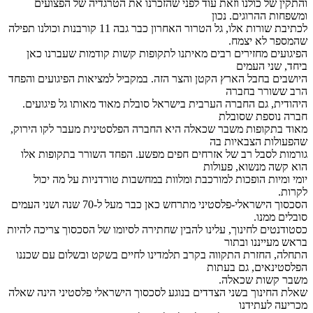
והתקין של כולנו וזאת עוד לפני שהזכרנו את הטרגדיה של הפצועים
ומשפחות ההרוגים. נכון
לכתיבת שורות אלו, גל הטרור האחרון כבר גבה 11 קורבנות וכולנו תפילה
שהמספר לא יצמח.
הפיגועים מחזירים רבים מאיתנו לתקופות קשות קודמות שעברנו כאן
ביחד, שני העמים
היושבים בחבל הארץ הקטן והצר הזה. במקביל למציאות הפיגועים והפחד
הרב ששורר בחברה
היהודית, גם החברה הערבית בישראל סובלת מאוד מאותו גל פיגועים.
חברה נוספת שסובלת
מאוד בתקופות משבר שכאלה היא החברה הפלסטינית מעבר לקו הירוק,
שהפעולות הצבאיות בה
גורמות לסבל רב של אזרחים חפים מפשע. הפחד השורר בתקופות אלו
הוא קשה מנשוא, פעולות
יומי ומיות הופכות למורכבת ומלוות במחשבות טורדניות על מה יכול
לקרות.
הסכסוך הישראלי-פלסטיני מתרחש כאן כבר מעל ל-70 שנה ושני העמים
סובלים ממנו.
כסטודנטים לחינוך, עלינו להבין שחתירה לסיומו של הסכסוך צריכה להיות
בראש מעייננו ובתור
התחלה, החזרת התקווה בקרב תלמדינו לחיים בשקט ובשלום עם שכננו
הפלסטינאים, גם בעתות
משבר קשות שכאלה.
שאלת החינוך בשני הצדדים בנוגע לסכסוך הישראלי פלסטיני הינה שאלה
מכריעה לעתידנו