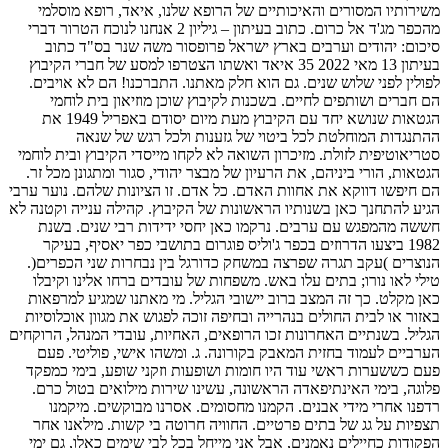
משירותיו המסורים והאיכותיים של הרופא שלנו, איאד, רופא מוסלמי
מהכפר מג'ד אל כרום. כתוב בעיתון – גיליון 2 אנחנו לנוכח הטרור דברי
סיכום: יהודים וערבים בארץ ישראל פרופסור משה שנר בס"ד כתוב
בעיתון 13 מאי 2022 35 איאד ואשתו הצטרפו למסע של חברי הקיבוץ
לפולין לפני שלוש שנים. גם הוא חלק מאתנו. התברכנו! הם לא אויבים.
הם חברים ושותפים לחיים. בשכנות לקיבוץ שוכן מוזיאון בית לוחמי
הגטאות שנושא יחד עם הקיבוץ מעת מיום יסודם באפריל 1949 את
ההתנגדות המוחלטת לכל ביטוי של גזענות ולכל רגש של שנאה
סטריאוטיפית לזולת. מזיכרון השואה לא לקחו מייסדי הקיבוץ ובית לוחמי
הגטאות, הורי ביניהם, את הרעיון של מבצר יהודי, סגור ומתגונן מכל זר.
הם חיפשו דווקא את אחוות האדם. כל אדם. זו הציונות שלהם. נוער ערבי
הגיע להתחנך כאן בשנותיו הראשונות של הקיבוץ. קהילה ענייה וקטנה לא
חששה מהמפגש עם ערבים. נרקמו כאן יחסי ידידות רבי שנים. בשנת
1982 ביצעו הדרוזים בכפר ג'וליס פוגרום בתושבי כפר יאסיף, בעיקר
הנוצרים )עקב תגרה שפרצה במשחק כדורגל בין נבחרות שני הכפרים(.
טילי לאו נורו; בתים עלו באש. משפחות של עובדים ברחו אלינו וקיבלו
כאן מקלט. כך זה המצב ברוב יישובי הגליל. מי מאתנו שמגיע למרפאות
באזור או לבית החולים בנהרייה ובחיפה זוכה לפגוש את מגוון אוכלוסיות
הגליל. בשנתיים האחרונות זכו הרופאים, האחיות, עובדי המנהל, הרוקחים
הערביים לעמוד בחזית המאבק בקורונה. ג. ומשהו אישי, פוליטי. פעם
פעם כששערות ראשי עוד היו חומות ושופעות וזקני שופע, בימי כמפקד
פלוגה, בימי האינתיפאדה הראשונה, עשינו שירות מילואים בטול כרם.
רדפנו אחרי מידי אבנים. הקמנו מחסומים. אסרנו מבוקשים. מיקמנו
תצפיות על גג של בתים פרטיים. החוויה חרוטה בי קשות. מילאנו אחר
הפקודות כחיילים נאמנים, אבל אני מייחל בכל לבי שימים כאלו, גם ימי