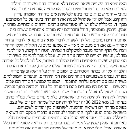
האינתיפאדה השנייה ושאר הימים הלא נגמרים בהם משרתים חיילים
צעירים במאבק כנד טרוריסטים בקרב אוכלוסייה אזרחית יעברו. איני
נאיבי – יחסי שכנות טובה בינינו לפלשתינאים ביהודה ושומרון עדיין
רחוקים, אבל הלוואי שנתחיל לבנות את ההפרדה בינינו על כל המשתמע
מכך. ד. במכללה שלנו יש לנו סטודנטים ערבים ודרוזים איכותיים. מוחמד,
אמין, נירמין, מוסטפה, הידל וחבריהם יהיו מורים איכותיים ששום בית
ספר יהודי לא יתבייש בהם. אנו גאים בשילוב הזה. אסור שהטרור ירחיק
אותנו הודים וערבים. אל לנו לשעות לדברי שנאה בתוכנו או לדברי עידוד
לטרור – גם אם הם מעטים מאד – שנשמעו בתוכ נו. הקולות הללו הדהדו
ויצרו גלי הדף הרבה מעבר למשקלם האמיתי. הטרור הקשה, ראוי לגינוי
מוחלט, ועושיו ראויים לרדיפה עד חורמה, אבל מעבר לתמיכה בשירותי
הביטחון שעושים מאמצים גדולים להילחם בטרור, אל לנו לקבל כל אמירה
שמרחיקה בינינו. זה יהיה ניצחון לטרור. עלינו ל שוחח, לפתוח את הדלת
והלב זה אל זה. בכתה הסטודנטים ישובים יחד; על הדשא ובקפיטריה
בנפרד. עברנו בשבועיים האחרונים את חגי היהודים, הנוצרים והמוסלמים.
בשיחה עם סטודנטים עלתה התובנה – שמעבר למעשי הטרור הכואבים
והקשים – החגים היו מועדים בהם התסגרה כל עדה וקבוצה בתוך עצמה.
מסתבר שאין לנו אפילו חג ציבורי משותף אחד שבו יושבים יחד כל תושבי
הגליל. לא נהיה לקהילה אחת, ישראלית, בלא מועדים כאלו. בס"ד כתוב
בעיתון 13 מאי 2022 36 זה יכול להיות יום של שמחה וגם יום של עצב.
בעולם מהווה יום השואה הזדמנות לשותפות בין יהודים לשכניהם.
בישראל טרם הגענו לכך. התייחסתי לעובדה זו בדברי בטקס יום השואה
במכללה. מעטים מאד אנשי הסגל והסטודנטים הערביים שנוטלים חלק
באירוע זה שאין שמץ של אמירה כנגד ערבים, רק קריאה לסולידריות כלל
אנושית. אבל, אולי יימצא גם מועד של שמחה שבו נפתח את דלתותינו