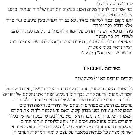
שיכול להועיל לכולנו.
כפי שציינתי, לחינוך מקום חשוב בעיצוב התודעה של דור העתיד, ברגע
שמורים ינחילו, ידברו,
יתנו מקום ובמה לשיחות כאלה, לא בצורה רגעית בזמן פיגועים וגלי טרור,
אלא כחלק בלתי נפרד
מהחיים כאן- השינוי יתחיל. על המורה להעז לדבר, להעז לפתוח ולהעז
לשתף. רק כך תמונת
המציאות יכולה להשתנות, כמו גם הביטחון וההצלחה של המדינה. "זה
תמיד נראה בלתי אפשרי,
עד שעושים את זה" (מנדלה).
באדיבות FREEPIK
יהודים וערבים בא"י / משה שנר
גל הטרור האחרון החריף את תחושת חוסר הביטחון שלנו, אזרחי ישראל.
הטרור, מהותו זריעת פחד. בכך הוא הצליח. הפחד אינו נחלתם של יהודים
בלבד. גם הערבים נפגעים מהטרור שאינו מבחין בין יהודים לערבים.
ערבים גם חוששים מפחדם ואיבתם של היהודים. רקמת היחסים
המשותפת עומדת בפני מבחן קשה. האם נדע לבנות ולחזק את הקיום
המשותף שלנו. זה אינו מבחן תיאורטי; בגלל בפרט ובצפון ישראל בכלל
היהודים מונים פחות מחמישים אחוז מהאוכלוסייה ואתגר החיים
המשותפים הוא אתגר משמעותי שיש לו השלכות בכל תחומי חיינו. א.
ישראל מצויה כל שנותיה במאבק על עצם קיומה. המדינות הערביות