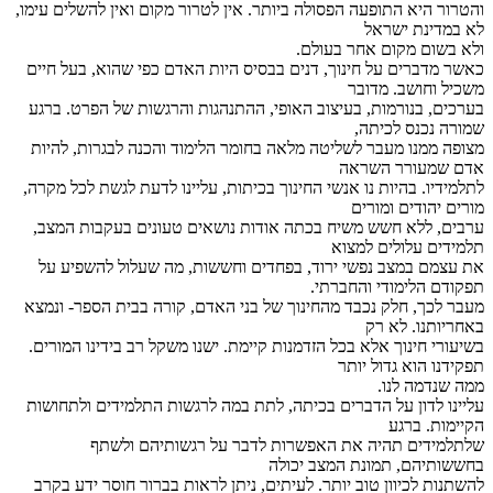
והטרור היא התופעה הפסולה ביותר. אין לטרור מקום ואין להשלים עימו,
לא במדינת ישראל
ולא בשום מקום אחר בעולם.
כאשר מדברים על חינוך, דנים בבסיס היות האדם כפי שהוא, בעל חיים
משכיל וחושב. מדובר
בערכים, בנורמות, בעיצוב האופי, ההתנהגות והרגשות של הפרט. ברגע
שמורה נכנס לכיתה,
מצופה ממנו מעבר לשליטה מלאה בחומר הלימוד והכנה לבגרות, להיות
אדם שמעורר השראה
לתלמידיו. בהיות נו אנשי החינוך בכיתות, עליינו לדעת לגשת לכל מקרה,
מורים יהודים ומורים
ערבים, ללא חשש משיח בכתה אודות נושאים טעונים בעקבות המצב,
תלמידים עלולים למצוא
את עצמם במצב נפשי ירוד, בפחדים וחששות, מה שעלול להשפיע על
תפקודם הלימודי והחברתי.
מעבר לכך, חלק נכבד מהחינוך של בני האדם, קורה בבית הספר- ונמצא
באחריותנו. לא רק
בשיעורי חינוך אלא בכל הזדמנות קיימת. ישנו משקל רב בידינו המורים.
תפקידנו הוא גדול יותר
ממה שנדמה לנו.
עליינו לדון על הדברים בכיתה, לתת במה לרגשות התלמידים ולתחושות
הקיימות. ברגע
שלתלמידים תהיה את האפשרות לדבר על רגשותיהם ולשתף
בחששותיהם, תמונת המצב יכולה
להשתנות לכיוון טוב יותר. לעיתים, ניתן לראות בברור חוסר ידע בקרב