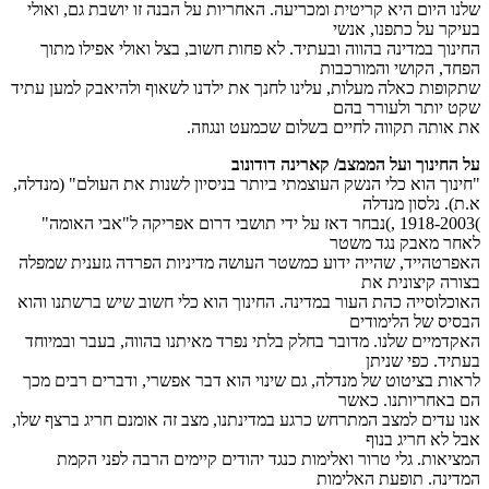
שלנו היום היא קריטית ומכריעה. האחריות על הבנה זו יושבת גם, ואולי
בעיקר על כתפנו, אנשי
החינוך במדינה בהווה ובעתיד. לא פחות חשוב, בצל ואולי אפילו מתוך
הפחד, הקושי והמורכבות
שתקופות כאלה מעלות, עלינו לחנך את ילדנו לשאוף ולהיאבק למען עתיד
שקט יותר ולעורר בהם
את אותה תקווה לחיים בשלום שכמעט ונגוזה.
על החינוך ועל הממצב/ קארינה דודונוב
"חינוך הוא כלי הנשק העוצמתי ביותר בניסיון לשנות את העולם" (מנדלה,
א.ת). נלסון מנדלה
)1918-2003 ,)נבחר דאז על ידי תושבי דרום אפריקה ל"אבי האומה"
לאחר מאבק נגד משטר
האפרטהייד, שהייה ידוע כמשטר העושה מדיניות הפרדה גזענית שמפלה
בצורה קיצונית את
האוכלוסייה כהת העור במדינה. החינוך הוא כלי חשוב שיש ברשתנו והוא
הבסיס של הלימודים
האקדמיים שלנו. מדובר בחלק בלתי נפרד מאיתנו בהווה, בעבר ובמיוחד
בעתיד. כפי שניתן
לראות בציטוט של מנדלה, גם שינוי הוא דבר אפשרי, ודברים רבים מכך
הם באחריותנו. כאשר
אנו עדים למצב המתרחש כרגע במדינתנו, מצב זה אומנם חריג ברצף שלו,
אבל לא חריג בנוף
המציאות. גלי טרור ואלימות כנגד יהודים קיימים הרבה לפני הקמת
המדינה. תופעת האלימות