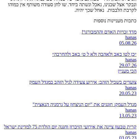
ונבקר אצל שכנינו, נאכל ונשתה ביחד. שו לחן סעודה משותף אין כמוהו
לקרבת הלבבות. נאחל שכך יהיה.
כתבות מעניינות נוספות
מדד זכויות האדם וההמבורגר!
hanas
05.08.26
״כן לטו באב ולאהבה ולא ל ט׳ באב ולהחרבה״
hanas
29.07.26
הכי מעניין
צועדים בשביל הזהב: אירוע צעידה לגיל הזהב במגדל העמק
hanas
20.05.23
מגדל העמק: חוגגים את "יום הניצחון על גרמניה הנאצית"
hanas
13.05.23
קרית טבעון ציינה את אירועי הזיכרון וחגגה יום הולדת 75 למדינת ישראל
hanas
03.05.23