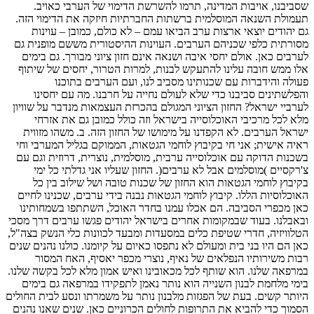
שסביבנו, אויבות המדינה, תרמו להשרשת הדימוי של הערבי כאויב.
תעמולת השנאה המוסלמית ברשתות החברתיות חיזקה את הדימוי הזה.
גם יהודים יוצאי ארצות ערב הביאו עמם – לא כולם, כמובן – עוינות
מסורתית כלפי שכניהם הערבים. העוינות ההיסטורית מששם מופנית גם
לערבים כאן. אולם יחסי איבה ושנאה אינם חזון ציוני מבורך. גם בימים
אלו ממש חובה עלינו להתעקש לבנות, למרות הטרור, יחסים של שיתוף
פעולה והידברות עם שכנותינו מסביב לנו, ועם הערבים בתוכנו
והפלשתינים סביבנו כדי שלא לעולם נחייה על חרבנו. מה עם יחסינו
לערביי ישראל? החזון הציוני המגולם בהכרזת העצמאות מנדבר על שוויון
מלא לכל מרכיבי האוכלוסייה בישראל וזה כולל כמובן גם את אזרחי
ישראל הערבים. לא הקפדנו על מימושו של החזון הזה. ב. משהו מזווית
ראיה אישית; אני חי בקיבוץ לוחמי הגטאות, הממוקם בגליל המערבי וחי
בשכנות הדוקה עם אוכלוסייה ערבית, מוסלמית, נוצרית, דרוזית וגם עם
צ'רקסיים )מוסלמים אבל לא ערבים(. החזון שעליו אני גדלתי כל ימי
בקיבוץ לוחמי הגטאות הוא החזון של שכנות טובה ושל שילוב בין כל
האוכלוסיות הללו. קיבוץ לוחמי הגטאות נבנה בידי ערבים, שכנינו לחיים
כאן מכפרי הסביבה. הם אכלו עמנו בחדר האוכל, השתתפו בשמחותינו
ובאבלנו. בעוד שבמקומות אחרים בישראל יהודים פגשו ערבים דרך מסכי
הטלוויזיה, חדרי שטיפת כלים במסעדות ומבעד לכוונות כלי הנשק בצה"ל,
כאן הם היו בני בית ומעולם לא נתפסו כאיום על קיומנו. כולנו נהנים שנים
רבות משירותיו הנפלאים של נאיף, נוצרי מכפר יאסיף, האח המסור
במרפאה שלנו. הוא שותף לכל מכאובינו ואיש אמון מלא לכל בקשה שלנו.
בימי מלחמת לבנון השנייה הוא נותר נאמן לתפקידו במרפאה גם בימים
היותר קשים. בעת של הפגזות מלבנון נותר על משמרתו ונסע לבית החולים
הסמוך כדי להביא את התרופות לחולים הכרוניים כאן. שנים שאנו נהנים