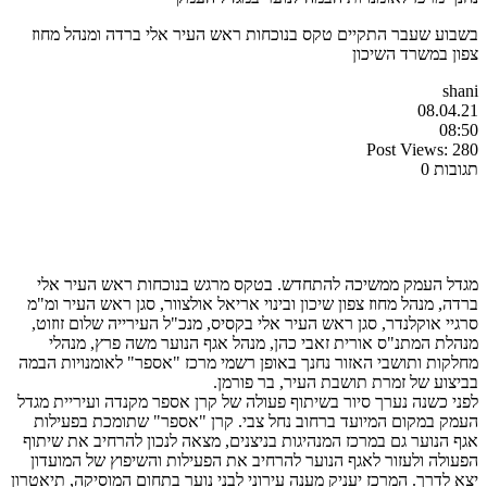
בשבוע שעבר התקיים טקס בנוכחות ראש העיר אלי ברדה ומנהל מחוז
צפון במשרד השיכון
shani
08.04.21
08:50
Post Views:
280
תגובות 0
מגדל העמק ממשיכה להתחדש. בטקס מרגש בנוכחות ראש העיר אלי
ברדה, מנהל מחוז צפון שיכון ובינוי אריאל אולצוור,
סגן ראש העיר ומ"מ
סרגיי אוקלנדר, סגן ראש העיר אלי בקסיס, מנכ"ל העירייה שלום זוזוט,
מנהלת המתנ"ס אורית זאבי כהן, מנהל אגף הנוער משה פרץ, מנהלי
מחלקות ותושבי האזור נחנך באופן רשמי מרכז "אספר" לאומנויות הבמה
בביצוע של זמרת תושבת העיר, בר פורמן.
לפני כשנה נערך סיור בשיתוף פעולה של קרן אספר מקנדה ועיריית מגדל
העמק במקום המיועד ברחוב נחל צבי. קרן "אספר" שתומכת בפעילות
אגף הנוער גם במרכז המנהיגות בניצנים, מצאה לנכון להרחיב את שיתוף
הפעולה ולעזור לאגף הנוער להרחיב את הפעילות והשיפוץ של המועדון
יצא לדרך. המרכז יעניק מענה עירוני לבני נוער בתחום המוסיקה, תיאטרון