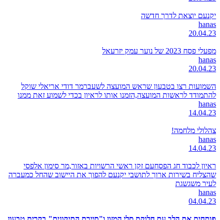
יקנעם יוצאת לדרך חדשה
hanas
20.04.23
מפעלי פסח 2023 של נוער עמק יזרעאל
hanas
20.04.23
השמועות רצו בטבעון שראש המועצה לשעברמר דודי אריאלי שוקל
להתמודד לראשות המועצה,הזמנו אותו לראיון בכדי לשמוע זאת ממנו
hanas
14.04.23
צהלולי מלחמה!
hanas
14.04.23
ראיון לכבוד חג הפסחעם זקן ראשי הרשויות באזור,מר סימון אלפסי
שהצליח בשירות ארוך לתושבי יקנעם להפוך את היישוב שהחל כמעברה
לעיר משגשגת
hanas
04.04.23
פותחים את הלב עם חלוקת סלי המזון ו"סיירת התיקונים" בקרית טבעון