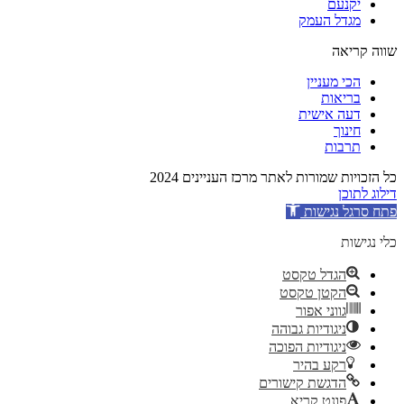
יקנעם
מגדל העמק
שווה קריאה
הכי מעניין
בריאות
דעה אישית
חינוך
תרבות
כל הזכויות שמורות לאתר מרכז העניינים 2024
דילוג לתוכן
פתח סרגל נגישות
כלי נגישות
הגדל טקסט
הקטן טקסט
גווני אפור
ניגודיות גבוהה
ניגודיות הפוכה
רקע בהיר
הדגשת קישורים
פונט קריא