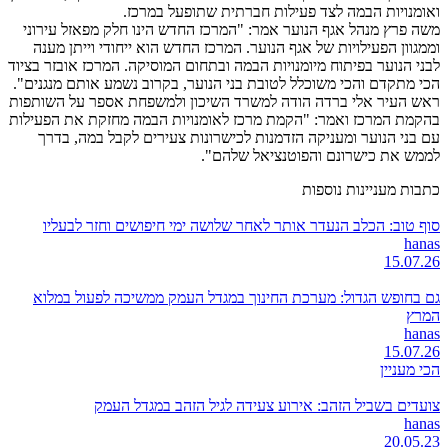
ואומנויות הבמה לצד פעילות חברתית שתופעל במרכז.
משה פרץ מנהל אגף הנוער אמר: "המרכז החדש הינו חלק מפאזל עירוני
וממגוון הפעילויות של אגף הנוער. המרכז החדש הוא ייחודי וייתן מענה
לבני הנוער בפיתוח מיומנויות הבמה ובתחום המוסיקה. המרכז אובזר בציוד
הכי מתקדם והכי משוכלל לטובת בני הנוער, בקרוב נשמע אותם מנגנים".
ראש העיר אלי ברדה הודה למשרד השיכון ולמשפחת אספר על השותפות
בהקמת המרכז ואמר: "הקמת מרכז לאומנויות הבמה מחזקת את הפעילות
עם בני הנוער ומעניקה הזדמנות לכישרונות צעירים לקבל במה, בדרך
לממש את כישרונם והפוטנציאל שלהם".
כתבות מעניינות נוספות
סוף טוב: הכלב הנעדר אותר לאחר שלושה ימי חיפושים וחזר לבעליו
hanas
15.07.26
גם בחופש הגדול: מערכת החינוך במגדל העמק ממשיכה לפעול במלוא
המרץ
hanas
15.07.26
הכי מעניין
צועדים בשביל הזהב: אירוע צעידה לגיל הזהב במגדל העמק
hanas
20.05.23