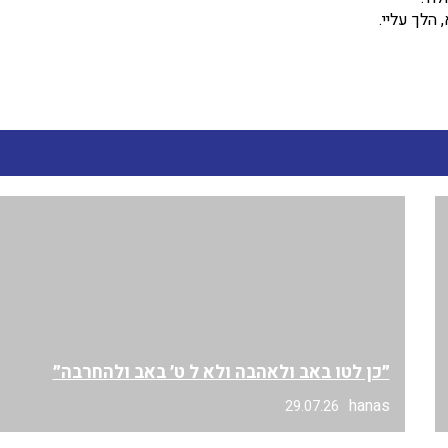
הלך עליי.
״כן לטו באב ולאהבה ולא ל ט׳ באב ולהחרבה״
hanas
29.07.26