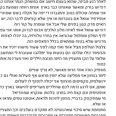
לאחר רגע מבינה, שהוא בעצם חישב אם במשחק הגמר אנחנו כבר
דנדוש בודק ומאשר שאנחנו כבר בארץ. אנחת רווחה נשמעת בקה
אני שמחה שכולם בטוב והתגברנו די יפה על תקלה בשם שמונדיא
אופירפיר שואל אם בטברנות או איך שלא קוראים לדבר הזה, יש טל
רואים סדק קטן בפנים שלי אבל אני שומרת על קור רוח.
דנדוש שואל אותי לאיזה מלון הולכים ונכנס לבדוק אותו. אני ע
לדף המלון וממלמל שכנראה אין בחדר טלוויזיה, בה יוכלו לצפות
מדגיש שלא בטוח שמתאים בכלל הפאפוס הזה.
צלצול הטלפון מציל אותי ואני קמה לפני שעוד מישהו יזכיר את 
וההפסד כולו שלהם. הם בטעות עוד יתלהבו שעוברת לי המחשב
שלומי על הקו מתעניין מה היתה תגובת הילדים ואני מעדכנת אות
כמוני.
מספיק הורה אחד הרוס מאושר, לא צריך שניים.
ליתר בטחון אני ממליצה שלא יזמין מראש אף פעילות ואולי גם כדא
ירושלמית, מקסימום מהחוף אני יכולה לנפנף לו לשלום.
ואתם, אם לרגע נדמה לכם שהילדים מעדיפים להישאר בארץ כדי 
אופטימית וגם קצת חיה בסרט. בלהות. שנקרא שמונדיאל.
מי שמפקפק בדבריי, מוזמן לחכות ולראות, אוטוטו טסים ותראו אי
או שלא…
מתנחמת שיש סיכוי שארגנטינה לא תתקדם בשלבים וכך התעניינ
מתבגרים מאושרים מתנגדים או מתבגרים מדוכדכים משתפי פעו