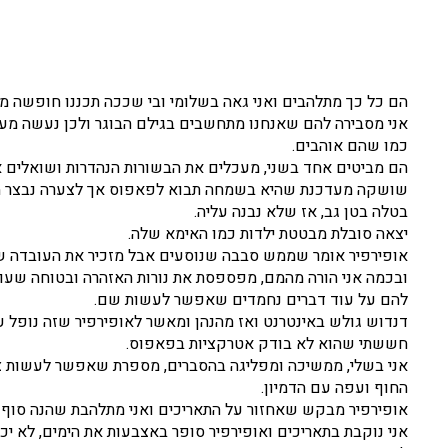
הם כל כך מתלהבים ואני גאה בשלומי ובי שככה תכננו חופשה מ
אני מסבירה להם שאנחנו מתחשבים בגילם הבוגר ולכן נעשה מעט פע
כמו שהם אוהבים.
הם מביטים אחד בשני, מעכלים את הבשורות הנהדרות ושואלים א
שושקה מעדכנת שהיא בשמחה תבוא לפאפוס אך לצערה נבצר ממנ
בטלה בטן גב, אז שלא נבנה עליה.
יצאה סובלת מבטטת ילדות כמו האימא שלה.
אופירפיר אומר שממש סבבה שנוסעים אבל מזכיר את העובדה שצ
ובכמה אני הורה מהמם, מפספסת את נורות האזהרה ובטוחה שעוד
להם על עוד דברים נחמדים שאפשר לעשות שם.
דנדוש גולש באינטרנט ואז מהנהן ומאשר לאופירפיר שזה נופל 
חששתי שהוא לא בודק אטרקציות בפאפוס.
אני בשלי, ממשיכה ומפליגה בהסברים, מספרת שאפשר לעשות צלילו
החוף ועפה עם הדמיון.
אופירפיר מבקש שאחזור על התאריכים ואני מתלהבת שהנה סוף סו
אני נוקבת בתאריכים ואופירפיר סופר באצבעות את הימים, לא יכו