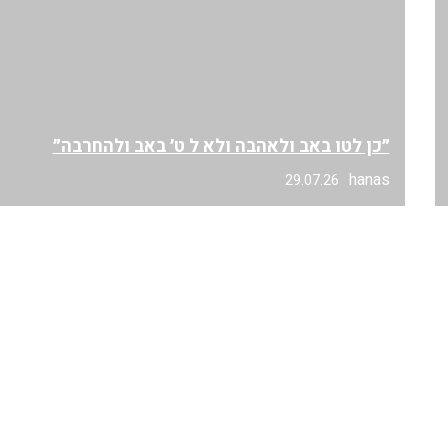
״כן לטו באב ולאהבה ולא ל ט׳ באב ולהחרבה״
hanas
29.07.26