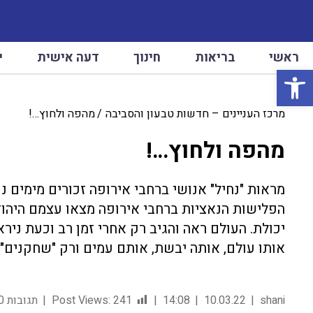
ראשי
בריאות
חינוך
דעה אישית
י
פתח סרגל נגישות
מרכז העניינים – חדשות טבעון והסביבה
מהפה ולחוץ…!
מהפה ולחוץ…!
הפלישות הנאציות ברחבי אירופה מצאו עצמם היהודים
יכולת. העולם ראה והגיב רק אחרי זמן רב וכעת ניר
אותו עולם, אותה יבשת, אותם עמים ורק "שחקנים"
shani
10.03.22
14:08
241
Post Views:
תגובות 0