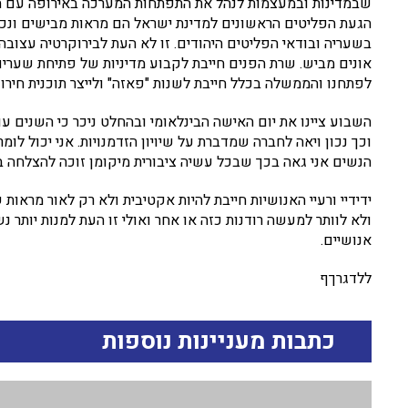
שבמדינות ובמעצמות לנהל את התפתחות המערכה באירופה עם הש
הגעת הפליטים הראשונים למדינת ישראל הם מראות מבישים ונכון
בשעריה ובודאי הפליטים היהודים. זו לא העת לבירוקרטיה עצוב
אונים מביש. שרת הפנים חייבת לקבוע מדיניות של פתיחת שערים
לפתחנו והממשלה בכלל חייבת לשנות "פאזה" ולייצר תוכנית חיר
השבוע ציינו את יום האישה הבינלאומי ובהחלט ניכר כי השני
וכך נכון ויאה לחברה שמדברת על שיויון הזדמנויות. אני יכול ל
הנשים אני גאה בכך שבכל עשיה ציבורית מיקומן זוכה להצלחה ב
ידידיי ורעיי האנושיות חייבת להיות אקטיבית ולא רק לאור מראות
ולא לוותר למעשה רודנות כזה או אחר ואולי זו העת למנות יותר 
אנושיים.
ללדגרךף
כתבות מעניינות נוספות