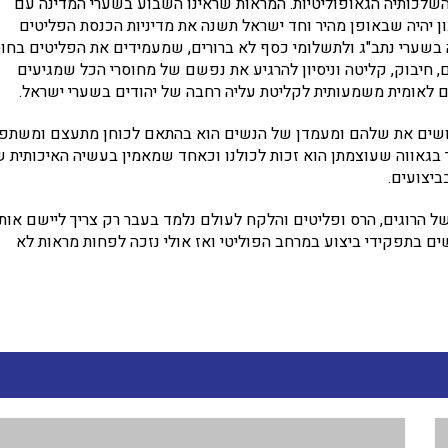
לכותיה הגאופוליטיות. המראות שראינו השבוע בשערי המדינה עם
 יהיה שבאופן מהיר וחד ישראל תשנה את מדיניות הכנסת הפליטים
ה בשערי נתב"ג ולתשלומי כסף לא ברורים, שמעמידים את הפליטים בחו
, חיבוק, קליטה וניסיון להרגיע את נפשם של מחוסרי הכל שמגיעים
ום לאומית משמעותית לקליטת עליה רחבה של יהודים בשערי ישראל.
ם עושים את שלהם ומעמדן של הנשים הוא בהתאם לכוחן מתעצם ומשתפ
ומר בגאווה שעוצמתן הוא זכות לכולנו וכאחד שמאמין בעשיה האיכותית 
ביצועים.
 של הרוגים, הרס ופליטים והלקח לעולם נלמד בעבר רק צריך ליישם אותו
נשים בתפקידי ביצוע במרחב הפוליטי ואז אולי נזכה לפחות מראות לא