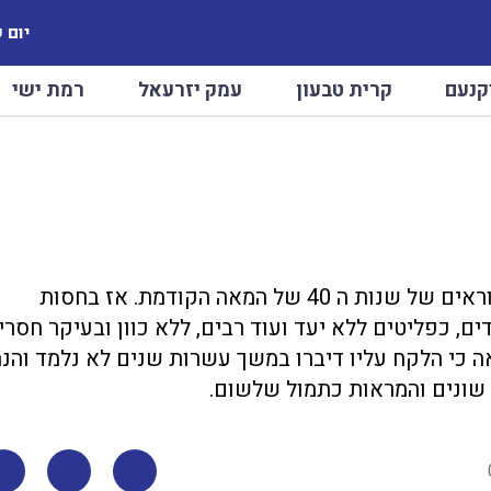
יום שיש
קנעם
קרית טבעון
עמק יזרעאל
רמת ישי
מראות "נחיל" אנושי ברחבי אירופה זכורים מימים נוראים של שנות ה 40 של המאה הקודמת. אז בחסות
, כפליטים ללא יעד ועוד רבים, ללא כוון ובעיקר חסרי
אה כי הלקח עליו דיברו במשך עשרות שנים לא נלמד והנה
 שונים והמראות כתמול שלשום.