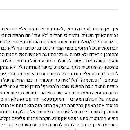
אין כאן מקום לעמידה מהצד, לאמפתיה ולרחמים, אלא יש כאן מ
גבוהה לאורך השנים. ניראה כי המילים "לא עוד" הם מהפה ולחוץ 
הנאורות נעלמו/נאלמו ויחד איתם משפחת העמים. מיליוני פליטים
הברוטאליות של הרוסים בערי המדינה. נשים, זקנים וטף ללא גבר
והחורבן נוראיים ולא פחות שובלי התנועה האנושית אל מחנות הפ
שאלה קשה מאוד באשר לכישלון המודיעיני של מדינות העולם בהב
בהיסטוריה האנושית נלקח ברצינות. כאשר המחזות הללו לא מזמן ה
לוב וכו' ובברוטאליות נרמסו כל זכויות האדם היו מוכנים עמי א
וביניהם…" וכעת מה?, "הלו" אירופה תתעוררי זו כבר תחילתה של
צופים מהצד נוכח החשש שמא ה"מטורף" התורן יאבד עצמו לדעת ו
נכונה הפעולה האמפתית והאנושית של המדינות שמקבלות את פניה
עוצמה של העולם המערבי – דמוקרטי, אך יחד עם זאת לא רק סנק
ברוסיה אינו מאמין במלחמה הזו, אך הרוב הזה הוא דומם או מ
והחורבן ימשכו בליבה של אירופה. מדינת ישראל כחלק ממשפחת
בסיוע הומניטרי, סיוע רפואי אקטיבי, הקמת מחנות פליטים וקלי
הממשלה צריך להמשיך לנסות להיות המתווך או השושבין בכדי לנס