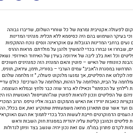
קום לפעולה אקטיבית נמרצת של כל שוחרי השלום, שדיברו גבוהה
וכי בעיקר השימוש בהם היה כסיסמא ללא תכלית. מנהיגי המדינות
 נעים ברחבי המדינות הגובלות עם אוקראינה ונסים נוכח ההתקפות
ים, שבחרו או נבחרו בכדי להמשיך ולהגן על מולדתם. מראות ההרס
ליטים וכל זאת בלב ליבה של אירופה בעידן של האיחוד האירופי. נשאל
נת כוונותיו של האיש – פוטין והאם המנהיג הזה כמנהיגים חשוכים
תרחשו במסגרת ה"אביב" עמים הערבי – בסוריה, תימן, עיראק, תוניס,
ירופה לקלוט את הפליטים, אך נמנעו מלנקוט פעולה, " זו מלחמה שלהם
 המלחמה על הבית, המלחמה על הזהות, המלחמה על הערכים!. כולם עדיין
"ילחץ על הכפתור" וכאילו לא ברור שזה כבר נלחץ ובמלוא העוצמה.
ם של הפליטים ונכון להראות לפוטין שה"התגייסות" האנושית הזו היא
ציות כואבות יורידו את האיש מהמקום הגבוה אליו טיפס. הרוב המכרי
ודמם ועד אשר שם תתארגן מחאה משמעותית שתוקיע זאת, אם בכלל, הה
 העמים הדמוקרטים חייבת לעשות הכל בכדי לתמוך את העם האוקראינ
טת פליטים וכמובן קליטת עליה יהודית במסגרת חוק השבות וראש
ות לקדם פתרון במו"מ. עם זאת נכון יהיה שנשב בצד וניתן לגדולות