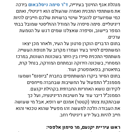
מנהלת אגף החינוך בעירייה,
ד"ר סימה ניסלבאום
בירכה
את משתתפי התכנית ואמרה שהעולם הוא דיגיטלי, ואתם
כמי שמיועדים להוביל שינוי ברשויות שלכם חייבים להיות
דיגיטליים. סימה סיפרה על המודל ההוליסטי שמובל בבתי
הספר ביישוב, וסיפרה שאצלנו שמים דגש על הטמעת
ערכים.
בתום הדברים הוקרן סרטון על העיר, ולאחר מכן יצאו
המשתפים לסיור בעיר ועמדו מקרוב על תנופת העשייה.
משתתפי התכנית סיירו בין היתר בשכונות השונות, במרכז
המסחרי, בשכונה הירוקה ובמתחם המזרקה, בנחל קרת,
בתיאטרון, בפאמפטרק ועוד.
בתום הסיור ביקרו המשתתפים בחברת "ביוסנס" ושמעו
מסמנכ"ל התפעול על החשיבות שבחברה מייחסים
לקידום נושא האחריות החברתית בקהילת יקנעם.
הסמנכ"ל דיבר עוד על חשיבות הדיגיטציה, ועל כך
שבהתקנת צנתר (קטטר) אמנם יש רופא, אבל מי שעושה
את העבודה הלכה למעשה זהו מפעיל שהוא טכנאי והוא
חייב להיות בעל ידע דיגיטלי רחב.
ראש עיריית יקנעם, מר סימון אלפסי: