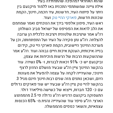
שהוא האחראי למהפכה שהתחוללה בעיר.
אילת ציינה שמשתתפי התכנית באו ללמוד מיקנעם בין
היתר על פיתוח העיר, חדשנות, עיר חכמה, חינוך, הקמת
שכונות חדשות,
פארקי ההיי טק
ועוד.
ראש העיר, סימון אלפסי בירך את הנוכחים ואמר שמחמם
את הלב לראות את הפסיפס של ישראל סביב השולחן.
רה"ע אמר שיציבות שלטונית ויציבות כלכלית הן ערובה
להצלחה. רה"ע נתן סקירה על העיר ועל התפתחותה, וכן על
מערכת החינוך היישובית, הקמת פארקי היי טק, קידום
בנייה איכותית, הענקת איכות חיים גבוהה ועוד. רה"ע אמר
שההשקעות הרבות של הרשות מוכיחות את עצמן,
וביקנעם יש כ- 91% זכאות לבגרות, ו- 0% נשירה. עוד
בהקשר החינוך ציין רה"ע שבעיר מושלם החזון לרצף
חינוכי, שהעירייה לקחה על עצמה להפעיל את מעונות
היום, ושכאן נותנים מזה שנים רבות חינוך חינם מגיל 3.
בהקשר להיי טק ציין רה"ע שבעיר יש שני פארקים גדולים
עם כ- 120 חברות, וייצוא של כשישה מיליארד דולר.
התעסוקה ביקנעם הדגיש רה"ע גדולה פי 2.5 מהממוצע
הארצי. רה"ע סיפר עוד שהעירייה נהנית מ- 65% הכנסות
עצמאיות, והשאר כספים מהממשלה.