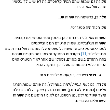
טל
: זה גם שמות שהם תמיד קלאסיים, זה לא שיש לך עכשיו
מודה של
שון
ו
דוי
ו…
טלי
: כן, ברשימה היו שמות ש…
טל
: הכול היה סטנדרטי.
השמות
שון
ו
רוי
מייצגים כאן באופן סטריאוטיפי את קבוצת
השמות הגלובליים. שמות פרטיים הם אובייקטים
לסטריאוטיפיזציה, וזו עשויה להשפיע על התנהגות של בחירת שם
פרטי ליילוד.
[11]
בקורפוס המחקר נמצאו כמה מקרים שבהם
בחרו ההורים בשם מסוים, ופסלו שם אחר לאור הסטריאוטיפ
הקיים כלפי השמות שהועלו. כך במקרה הבא:
דנה:
רצינו
רועי
ו
נועם
אבל ירדנו מזה.
אלדד:
גם
רועי
ו
עמית [
למה 'בעמית'?], זה אותם שמות חזרנו
עליהם [התחביר לא מובן]. שמות כמו
דין ושון
זה לא בשבילנו,
ומצד שני
יוסי
ודוד
, מן הסתם, גם לא, אז חיפשנו את השמות
הישראלים העבריים.