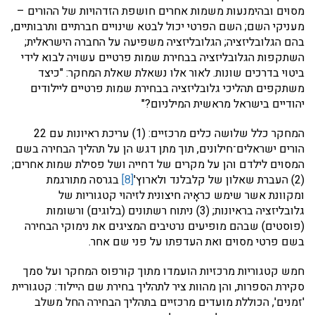
מסוים ובהימנעות משמות אחרים חושפת הזדהויות של ההורים –
מעניקי השם; השם הפרטי יכול לבטא שינויים חברתיים ותרבותיים,
בהם הגלובליזציה; הגלובליזציה משפיעה על החברה הישראלית;
השתקפות הגלובליזציה בבחירת שמות פרטיים עשויה לבוא לידי
ביטוי בדרכים שונות. לאור אלו נשאלת שאלת המחקר: "כיצד
משתקפים תהליכי גלובליזציה בבחירת שמות פרטיים ליילודים
יהודיים בישראל מראשית המילניום?"
המחקר כלל שלושה כלים מרכזיים: (1) עריכת ראיונות עם 22
הורים ישראלים־חילונים, תוך מתן דגש הן על תהליך הבחירה בשם
המסוים לילדם והן על מקרים של דחייה ושל פסילת שמות אחרים;
(2) העברת שאלון של קלבלנד ולארוץ'
[8]
בגרסה מתורגמת
ומקוונת אשר שימש כראָיה חיצונית לזיהוי קטגוריות של
גלובליזציה בראיונות; (3) ניתוח רשתונים (בלוגים) ורשומות
(פוסטים) שבהם מופיעים נרטיבים המציגים את נימוקי הבחירה
בשם פרטי מסוים ואת העדפתו על פני שם אחר.
חמש קטגוריות מרכזיות הועמדו מתוך קורפוס המחקר ועל סמך
סקירת הספרות, והן מהוות ציר לתהליך בחירת שם היילוד: קטגוריית
'זמנים', הכוללת מועדים מרכזיים בתהליך הבחירה החל משלב