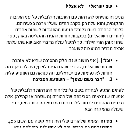
שם ישראלי – לא אצלי!
מניע זה מתייחס להזדהות עם התרבות הגלובלית על פני התרבות
המקומית, והוא עלה רק בקרב הורים שעלו ארצה בצעירותם.
כלומר הבחירה בשם גלובלי מונעת מהתנגדות לשמות אחרים
(יהודיים וישראליים) בעקבות חוויות ההגירה והקליטה בארץ, כפי
שחוו אותן הורי היילוד. כך למשל עולה מדברי האב שאשתו עלתה
ארצה מברית המועצות לשעבר:
יובל
: […] אני חושב שגם חלק מהסיבה שהיא לא אוהבת
שמות ישראליים, זה כי כשהם הגיעו לארץ, היה לה כאן כמה
חוויות לא נעימות עם ישראלים, וזה כנראה גם השפיע עליה.
3.
"דבר בשם עצמך" – השפעת הסביבה
לעתים המניע לבחירה בשם גלובלי הוא ההזדהות הגלובלית של
אנשים שנמצאים בסביבתם של ההורים (משפחה או קהילה). אלה
מצפים מההורים לבחור לילדם שם המבטא הזדהות כזאת, כפי
שעולה מהמקרה הבא:
בוז'נה
: האמת שלהורים שלי היה נורא קשה עם השם
ניצן
.
סיפרנו להם רק בברית, והם לא ציפו לזה, היה להם נורא