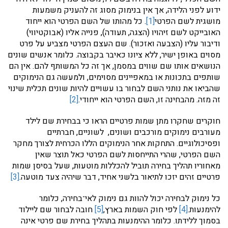
ידוע לפני הלידה, אך אין בנימוק מסוג זה להעניק משמעות
מושגית לשם הפרטי
[1]
. כל מהותו של השם הפרטי הוא ייחוד
האובייקט לשם זיהויו (הצגה, תעודה), פנייה אליו (אבוקטיווי)
ודיבור עליו (הצבעה ואזכור). שם העצם הפרטי מצביע על פרט
מסוים באופן ישיר, ללא ציונו כאיבר בקבוצה. כלומר אנשים שונים
הנושאים אותו שם שווים במסמן, אך זה כל המשותף להם. אין הם
שותפים בתכונות או במאפיינים מסוימים, ולמעשה גם הנימוקים
שהביאו את נותני השם לבחור בו עשויים להיות שונים תכלית שינוי
זה מזה. מהבחינה זו, השם הפרטי הוא ייחודי.
[2]
חוקרים שחקרו מתן שמות פרטיים הראו כי בבחירת שם לילד
מעורבים נימוקים מורכבים ושונים, לשוניים, חברתיים
ופסיכולוגיים. התחקות אחר הנימוקים הללו הכרחית לצורך מחקר
השם הפרטי, שהרי התייחסות לשם הפרטי כאל תוצר שאין
מאחוריו תהליך בחירה תוביל להכללות מוטעות, שעל בסיסן שמות
פרטיים זהים יזכו לתיאור בלשני אחיד, דבר שיהיה צעד מוטעה.
[3]
כל נימוק לבחירה יכול להוות גם נימוק לאי־בחירה, כלומר
להימנעות.
[4]
לפי חוק השמות בארץ,
[5]
חובה לבחור שם ליילוד
בסמוך ללידתו. כלומר ההימנעות בתהליך בחירת שם פרטי אינה