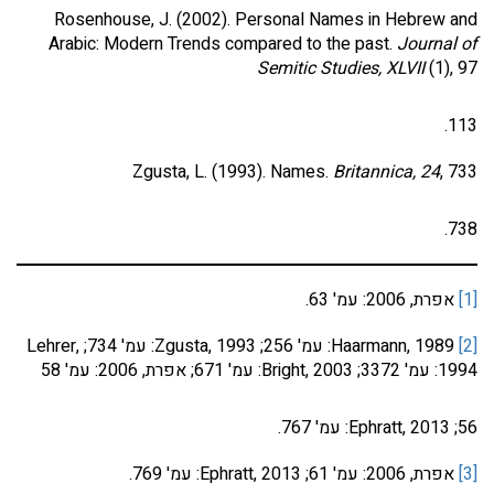
Rosenhouse, J. (2002). Personal Names in Hebrew and
Arabic: Modern Trends compared to the past.
Journal of
Semitic Studies, XLVII
(1), 97
113.
Zgusta, L. (1993). Names.
Britannica, 24
, 733
738.
[1]
אפרת, 2006: עמ' 63.
[2]
Haarmann, 1989: עמ' 256; Zgusta, 1993: עמ' 734; Lehrer,
1994: עמ' 3372; Bright, 2003: עמ' 671; אפרת, 2006: עמ' 58
56; Ephratt, 2013: עמ' 767.
[3]
אפרת, 2006: עמ' 61; Ephratt, 2013: עמ' 769.