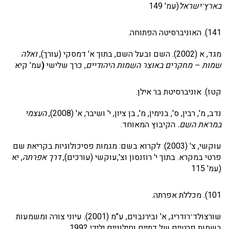
בארץ־ישראל
(עמ' 149
141). האוניברסיטה הפתוחה.
מגד, א (2002). השם ובעל השם, בתוך א' דמסקי (עורך),
ואלה
שמות – מחקרים באוצר השמות היהודיים
, כרך שלישי
(
עמ' קיא
קטז). אוניברסיטת בר אילן.
נדב, מ', רבין, ס', בנימין, מ', בן ציון, י' ושיבר, א' (2008),
העצמי
במראת השם.
הקיבוץ המאוחד.
עוקשי, צ' (2003). לקרוא בשם: מגמות פסיכולוגיות בקריאת שם
פרטי במקרא. בתוך י' רוזנסון וצ',עוקשי (עורכים),
דרך אפרתה
, יא
(עמ' 115
101). מכללת אפרתה.
שורצולד־רודריג, א' ובירנבוים, ע"מ (2001). עיוני צורה ומשמעות
בשמות פרטיים של דתיים וחילוניים ילידי 1992