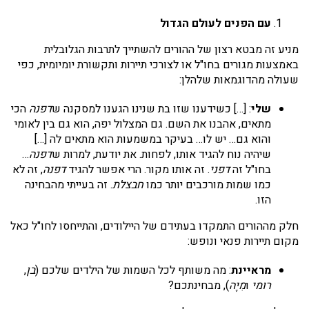
עם הפנים לעולם הגדול
מניע זה מבטא רצון של ההורים להשתייך לתרבות הגלובלית
באמצעות מגורים בחו"ל או לצורכי תיירות ותקשורת יומיומית, כפי
שעולה מהדוגמאות שלהלן:
שלי
: […] כשידענו שזו בת שנינו הגענו למסקנה ש
דפנה
הכי
מתאים, אהבנו את השם. גם המצלול יפה, הוא גם בין לאומי
והוא גם… יש לו… בעיקר במשמעות הוא מתאים לה […]
שיהיה נוח להגיד אותו, לפחות. את יודעת, למרות ש
דפנה
…
בחו"ל זה
דפני
. זה אותו מקור. הרי אפשר להגיד
דפנה
, זה לא
כמו שמות מורכבים יותר כמו
חבצלת
. זה בעייתי מהבחינה
הזו.
חלק מההורים התמקדו בעתידם של היילודים, והתייחסו לחו"ל כאל
מקום תיירות פנאי ונופש:
מראיינת
: מה משותף לכל השמות של הילדים שלכם (
בן
,
רומי
ו
מִיָה
), מבחינתכם?