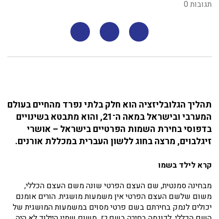
תגובות 0
תהליך הגלובליזציה הוא חלק בלתי נפרד מהחיים בעולם
המערבי ובישראל במאה ה־21, והוא מתבטא בשינויים
בדפוסי בחירת השמות הפרטיים בישראל – אושרי
זיגלבוים, מרצה בחוג ללשון העברית במכללת אורנים.
קרא לילד בשמו
מבחינה סמנטית, שם העצם הפרטי שונה משם העצם הכללי,
משום שלשם העצם הפרטי אין משמעות מושגית. הורים אומנם
יכולים לנמק בחירתם בשם פרטי מסוים במשמעות המושגית של
השם הכללי, לדוגמה בחירה בשם
רז
, משום שמין היילוד לא היה