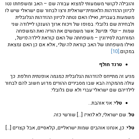
והובילה לקושי משמעותי למצוא עבורה שם – האב ומשפחתו נטו
לכיוון ההזדהות הלאומית־ישראלית ורצו לבחור שם ישראלי שיש לו
משמעות בעברית, ואילו האם נטתה לכיוון ההזדהות הגלובלית
ולבחירת שם גלובלי. בסופו של ויכוח ארוך הוענקו ליילודה שני
שמות –
שלי
ו
מישל
אשר משמשים את הוריה ואת המשפחה
המורחבת לסירוגין – משפחתה של האם קוראת לילדה
מישל
,
ואילו משפחתו של האב קוראת לה
שלי
, אלא אם כן האם נמצאת
במקום.
[10]
טרנד חולף
מניע זה מתייחס להזדהות הגלובלית כמגמה אופנתית חולפת. כך
עולה מהמקרה הבא שבו מסבירים ההורים מדוע חשוב להם לבחור
לילדיהם שם ישראלי־עברי ולא שם גלובלי:
טלי
: אני אוהבת…
טל
: שם ישראלי, לא
לואיז
[…] שורשי כזה.
טלי
: כן, אנחנו אוהבים שמות ישראליים, קלאסיים, אבל קצרים […]