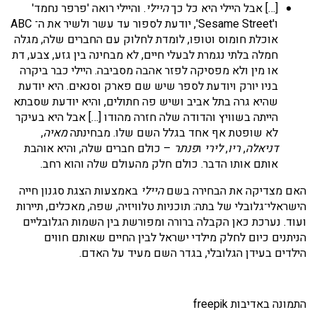
[…] אבל היילי היא כל כך
היילי
. והיילי רואה 'פרפר נחמד'
ו'Sesame Street', יודעת לספור עד עשר ולשיר את ה־ ABC
אוכלת חומוס וטופו, לומדת לחלוק עם החברים שלה, מגלה
חמלה בלתי נגמרת לבעלי חיים, לא מבחינה בין גזע, צבע, דת
או מין ולא מפסיקה לפזר אהבה מסביבה. היילי כבר ביקרה
בניו יורק ויודעת לספר שיש שם פארק וסנאים. היא יודעת
שהיא גרה בתל אביב ושיש פה חתולים, והיא יודעת שסבתא
הייתה בשוויץ והדודה שלה חזרה מהודו […] אבל היא בעיקר
לא שופטת אף אחד בגלל השם שלו. מבחינתה
מאיה
,
דניאלה
,
ריו
,
לירי
ו
פנתר
– כולם חברים שלה, והיא אוהבת
אותם אותו הדבר. כולם חלק מהעולם שלה והוא רחב.
האם מצדיקה את הבחירה בשם
היילי
באמצעות הצגת סגנון חייה
הישראלי־גלובלי של בתה: תוכניות טלוויזיה, שפה, מאכלים, תיירות
ועוד. נערכת כאן הקבלה ברורה ומפורשת בין השמות הגלובליים
הניתנים כיום לחלק מילדי ישראל לבין החיים שאותם חווים
הילדים בעידן הגלובלי, בגדר השם מעיד על האדם.
התמונה באדיבות freepik