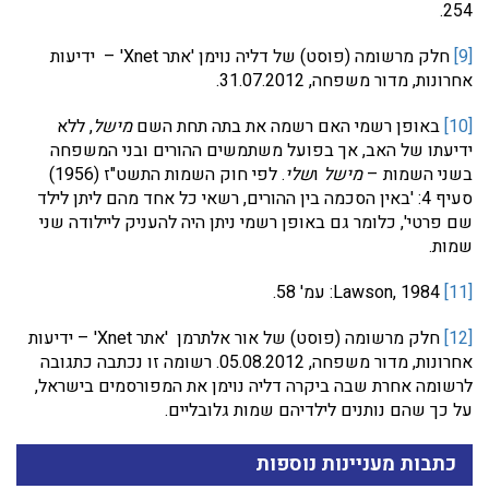
254.
[9]
חלק מרשומה (פוסט) של דליה נוימן 'אתר Xnet' – ידיעות
אחרונות, מדור משפחה, 31.07.2012.
[10]
באופן רשמי האם רשמה את בתה תחת השם
מישל
, ללא
ידיעתו של האב, אך בפועל משתמשים ההורים ובני המשפחה
בשני השמות –
מישל
ו
שלי
. לפי חוק השמות התשט"ז (1956)
סעיף 4: 'באין הסכמה בין ההורים, רשאי כל אחד מהם ליתן לילד
שם פרטי', כלומר גם באופן רשמי ניתן היה להעניק ליילודה שני
שמות.
[11]
Lawson, 1984: עמ' 58.
[12]
חלק מרשומה (פוסט) של אור אלתרמן 'אתר Xnet' – ידיעות
אחרונות, מדור משפחה, 05.08.2012. רשומה זו נכתבה כתגובה
לרשומה אחרת שבה ביקרה דליה נוימן את המפורסמים בישראל,
על כך שהם נותנים לילדיהם שמות גלובליים.
כתבות מעניינות נוספות