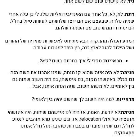
ניר
: לא קישרנו שום שם לשם אחר.
רונה
: לא, לא, כל אחד עם האינדיבידואליות שלו. לי כן עלה אחרי
שמיה נולדה, שבעצם אם הם ירצו שלושתם לעשות טיול בחו"ל,
הם יסתדרו ממש טוב עם השמות שלהם.
המניע העולה מהמקרה הבא מתייחס לאפשרות עתידית של ההורים
ושל היילוד להגר לארץ זרה, בין היתר למטרות עבודה:
מראיינת
: ספרי לי איך בחרתם בשם
דניאל
.
חניתה
: לא היה איזה שהוא קו מנחה, שנינו אהבנו את השם הזה.
גם בגלל, באיזשהו מקום, גם איפשהו, גם היה חשוב שמות גם
בין־לאומיים. לא משהו חשוב, שזה הנחה אותנו, אבל…
מראיינת
: למה היה חשוב לך שהשם יהיה בין־לאומי?
חניתה
:לא יודעת, האמת, אז היה לנו איזשהם שיחות, היה איזושהי
אופציה של אולי relocation, אז, וגם שנינו נורא אוהבים לנסוע
לחו"ל, וגם שנינו עובדים בעבודות שהרבה מול חו"ל אנחנו
מתעסקים.