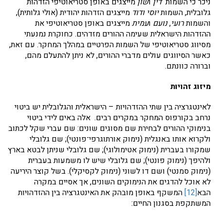
ניכר כי השמות
דין
ו
שון
מייצגים באופן סטריאוטיפי הזדהות
גלובלית, השמות
יוסי
ודוד
מייצגים הזדהות יהודית (אולי גלותית),
והשמות
רועי
,
נועם
ו
עמית
מייצגים באופן סטריאוטיפי את
ההזדהות הישראלית שעימה ההורים מזדהים. כחוקרת נמנעתי
מסיווג סטריאוטיפי של השמות הפרטיים במהלך המחקר. עם זאת,
כאשר הסיווגים עולים מדברי ההורים, לא ניתן להתעלם מהם,
וברורה כוונתם.
מיזוג זהויות
לאינטגרציה בין שתי ההזדהויות – הישראלית והגלובלית יש ביטוי
נרחב בקורפוס המחקר במקרים רבים. אלה באים לידי ביטוי
בנימוקי ההורים לבחירת שם מסוגים שונים: שם עברי שקל לכתוב
ולקרוא אותו באנגלית (נימוק אורתוגרפי־פונטי); שם גלובלי
שמקורו בעברית (נימוק אטימולוגי); שם גלובלי שניתן לבטא בארץ
ולהיפך (נימוק פונטי); שם גלובלי שיש לו משמעות בעברית
(נימוק סמנטי) ושם דו לשוני (נימוק לקסיקלי). בשל קוצר היריעה
לא אוכל להדגים את הנימוקים השונים, אך אסיים במקרה
הבא
[12]
המשקף באופן מובהק את האינטגרציה בין ההזדהויות
המשתקפת בסגנון החיים: