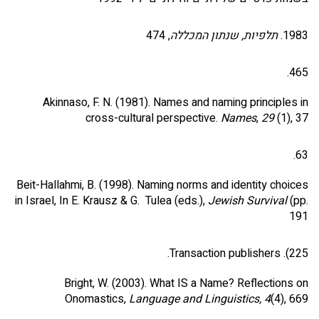
1983.
תלפיות, שנתון המכללה
, 474
465.
Akinnaso, F. N. (1981). Names and naming principles in
cross-cultural perspective.
Names
,
29
(1), 37
63.
Beit-Hallahmi, B. (1998). Naming norms and identity choices
in Israel, In E. Krausz & G. Tulea (eds.),
Jewish Survival
(pp.
191
225). Transaction publishers.
Bright, W. (2003). What IS a Name? Reflections on
Onomastics,
Language and Linguistics,
4
(4), 669