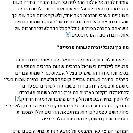
עומדת לבדה אלא לצד ההחלטה על השם הנבחר. בחירה בשם
פרטי מסוים והעדפתו על פני שם אחר עשויה להיות מונעת
משינויים בערכי התרבות מצד אחד, ולשקף אותם מצד שני. כך
שאם נבחן את ההיבטים החברתיים של הענקת שמות פרטיים
ונשיאתם בחברה מסוימת, נוכל לקבל מדד לערכי התרבות של
אותה חברה שבה הם מוענקים.
[6]
מה בין גלובליזציה לשמות פרטיים?
הפתיחות לתרבות המערבית בישראל מתבטאת בבחירת שמות
פרטיים ליילודים בישראל בדרכים שונות. הדרכים המופיעות
בספרות המחקר הן שימוש בצליל אנגלוסכסי לשמות עבריים
קיימים; בחירה בשמות עבריים קוסמו־פוליטיים; בחירת שמות בעלי
משמעות בשפה זרה; בחירה בשמות דו לשוניים שצפויים
להתאקלם בקלות בארצות המערב; בחירה בשמות מערביים
לחלוטין; בחירה בשמות הלקוחים מתרבויות המזרח הרחוק.
[7]
המחקר המוצג כאן מופנה כלפי הנימוקים לבחירה בשם, ולא כלפי
סיווג השם עצמו. לכן הוא מרחיב את הדרכים הללו למסגרות
נוספות שבהן משתקפת השפעת הגלובליזציה.
המחקר המוצג כאן מתבסס על ארבע הנחות: בחירה בשם פרטי