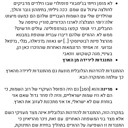
לא מזמן הייתי בג'ימבורי פופולרי שבו הילדים מדביקים
לחולצה עיגול עם שמם. ככה גיליתי, בתימהון גובר והולך,
שהילדים שלי עם השמות העבריים שלהם הם כמעט מיעוט.
אלה־רומי
התגלצ'ה לארגז הכדורים,
מורין
טיפסה על
החבלים,
רוי
ו
טומי
קפצו בטרמפולינה. עולים חדשים?
ממש לא. ההורים שלהם דיברו עברית שוטפת במבטא
מהרצל פינת ז'בוטינסקי […] יש גאווה ב
דניאלה
, ב
גלי
, ב
רפאל
וב
רועי
. זה אמיתי. הדוגמאות האחרות שהוזכרו כאן הן,
בעיניי, מגה קשקוש. וונאבי.
התנגדות לירידה מן הארץ
ההתנגדות להזדהות הגלובלית מונעת גם מהתנגדות לירידה מהארץ.
כך עולמה מהמקרה הבא:
מרינה
:והוא [הסב] גם היה הפוסל העיקרי של רוב השמות, כי
הם לא היו שמות ישראליים, והיה לו פחד גדול שאם אני
בוחרת שם לא ישראלי, אז אני מתכננת לעזוב את הארץ.
במקרה הזה, ההתנגדות להזדהות הגלובלית אינה מצד מעניקי השם
אלא מצד בני המשפחה האחרים. עם זאת, ניכר מהריאיון כי
התנגדות זו השפיעה על ההורים בתהליך בחירת שם התינוקת,