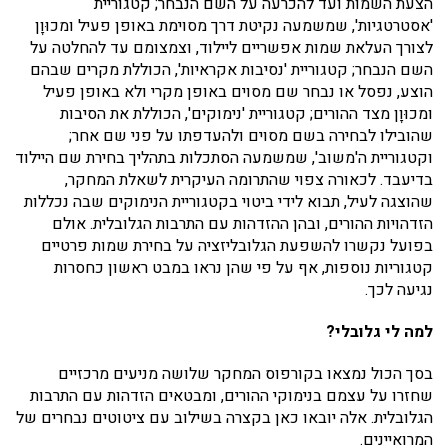
הצעת השמות ועד להכרעה על השם הנבחר; קטגוריית
'אסטרטגיות', שמשמעה נקיטת דרך מסוימת באופן פעיל ומכוּוָן
לצורך העלאת שמות אפשריים ליילוד, וצמצומם עד להחלטה על
השם הנבחר; קטגוריית 'נסיבות אקראיות', הכוללת מקרים שבהם
הוצע, נפסל או נבחר שם מסוים באופן מקרי ולא באופן פעיל
ומכוּוָן מצד ההורים; קטגוריית 'נימוקים', הכוללת את הסיבות
שהובילו לבחירה בשם מסוים ולהעדפתו על פני שם אחר;
וקטגוריית ה'משוב', שמשמעה הסתכלות בתהליך בחירת שם היילוד
בדיעבד. לכאורה צפוי שהתרומה העיקרית לשאלת המחקר,
שהוצגה לעיל, תבוא לידי ביטוי בקטגוריית הנימוקים שבה נכללות
הזדהויות ההורים, ובהן ההזדהות עם התרבות הגלובלית. אולם
בפועל נקשרו להשפעת הגלובליזציה על בחירת שמות פרטיים
קטגוריות נוספות, אף על פי שהן נראו במבט ראשון כחסרות
נגיעה לכך.
למה לי גלובלי?
בסך הכול נמצאו בקורפוס המחקר שלושה מניעים מרכזיים
שחזרו על עצמם בנימוקי ההורים, ומבטאים הזדהות עם התרבות
הגלובלית. אלה יובאו כאן בקצרה בשילוב עם ציטוטים נבחרים של
המרואיינים.