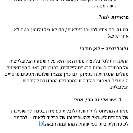
קשה עם זה.
מראיינת
: למה?
בוז'נה
: הם ציפו למשהו בינלאומי, הם לא ציפו לניצן. בטח לא
אחרי
מישל
.
גלובליזציה – לא, תודה!
ההתנגדות לגלובליזציה מעידה אף היא על השפעת הגלובליזציה
על הבחירה בשמות פרטיים ליילודים, כמובן רק כאשר המרואיינים
מעלים התנגדות זו כנימוק. גם כאן נמצאו שלושה מניעים מרכזיים
העומדים מאחורי ההזדהות המתבדלת המתנגדת להזדהות
הגלובלית.
ישראלי זה הכי, אחי!
מניע זה מתייחס להזדהות הגלובלית כעומדת בניגוד להשתייכות
של ההורים לישראל ולהשתייכותו של היילוד ללאום – למדינה,
לשפה ולתרבות, כפי שעולה מהדוגמה הבאה:
[9]