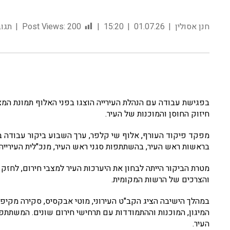
חנן אסולין
01.07.26
15:20
200
Post Views:
תגוב
בפגישת עבודה עם הנהלת העירייה הוצגו בפני האלוף תמונת המ
חיזוק החוסן והמוכנות של העיר.
מפקד פיקוד העורף, אלוף שי קלפר, ערך השבוע ביקור עבודה ב
בראשות ראש העיר, בהשתתפות סגני ראש העיר, מנכ"לית העירייה
מטרת הביקור הייתה לבחון את היערכות העיר למצבי חירום, לחזק
והצרכים של הרשות המקומית.
במהלך הישיבה הציג הקב"ט העירוני, מוטי אבקסיס, סקירה מקיפה
המיגון, המוכנות וההתמודדות עם תרחישי חירום שונים. המשתתפי
העיר.