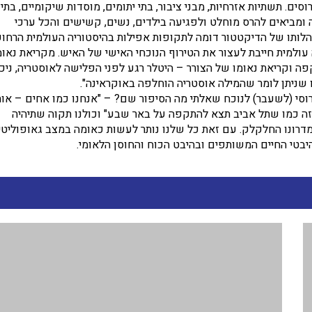
ים. תשתיות אזרחיות, מבני ציבור, בתי יתומים, מוסדות שיקומיים, בתי
ה ומביאים להרס מוחלט ולפגיעה בילדים, נשים, קשישים והכל ערכי
נהלותו של הדיקטטור דומה לתקופות אפילות בהיסטוריה העולמית הרחו
עולמית חייבת לעצור את הטירוף הנוכחי האישי של האיש. מקריאת נאומ
ה וקריאת נאומו של הצורר – היטלר רגע לפני הפלישה לאוסטריה, ניכ
כזו שניתן לומר שהמילה אוסטריה הוחלפה באוקראינה".
 רוסי (לשעבר) לנוכח שאלתי מה הסיפור שם? – "אנחנו כמו אחים – אות
זה כמו שתל אביב תצא להתקפה על באר שבע" וכולנו תקוה שתיהיה
דרונו החלקלק. עם זאת כל שלנו נותר לעשות כאומה במצב גאופוליטי
יבטי החיים המשותפים ובהיבט הכוח והחוסן הלאומי.