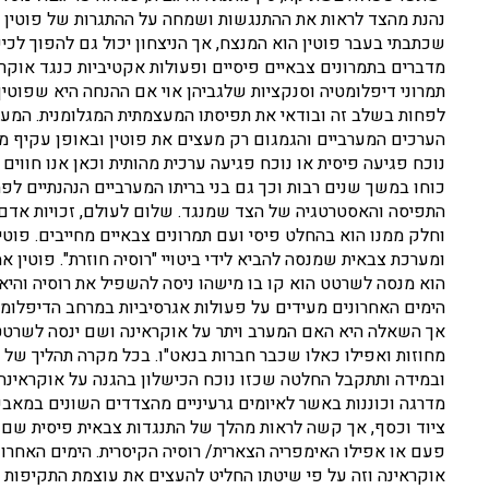
נהנת מהצד לראות את ההתנגשות ושמחה על ההתגרות של פוטין וכך
שכתבתי בעבר פוטין הוא המנצח, אך הניצחון יכול גם להפוך לכיש
מדברים בתמרונים צבאיים פיסיים ופעולות אקטיביות כנגד אוקרא
תמרוני דיפלומטיה וסנקציות שלגביהן אוי אם ההנחה היא שפוטין
לפחות בשלב זה ובודאי את תפיסתו המעצמתית המגלומנית. המער
הערכים המערביים והגמגום רק מעצים את פוטין ובאופן עקיף מנ
נוכח פגיעה פיסית או נוכח פגיעה ערכית מהותית וכאן אנו חווים
כוחו במשך שנים רבות וכך גם בני בריתו המערביים הנהנתיים לפת
התפיסה והאסטרטגיה של הצד שמנגד. שלום לעולם, זכויות אדם,
וחלק ממנו הוא בהחלט פיסי ועם תמרונים צבאיים מחייבים. פוט
ומערכת צבאית שמנסה להביא לידי ביטויי "רוסיה חוזרת". פוטין א
הוא מנסה לשרטט הוא קו בו מישהו ניסה להשפיל את רוסיה והיא
הימים האחרונים מעידים על פעולות אגרסיביות במרחב הדיפלומט
אך השאלה היא האם המערב ויתר על אוקראינה ושם ינסה לשרטט 
מחוזות ואפילו כאלו שכבר חברות בנאט"ו. בכל מקרה תהליך של 
ובמידה ותתקבל החלטה שכזו נוכח הכישלון בהגנה על אוקראינה ב
מדרגה וכוננות באשר לאיומים גרעיניים מהצדדים השונים במאבק.
ציוד וכסף, אך קשה לראות מהלך של התנגדות צבאית פיסית שם 
פעם או אפילו האימפריה הצארית/ רוסיה הקיסרית. הימים האחר
אוקראינה וזה על פי שיטתו החליט להעצים את עוצמת התקיפות ו