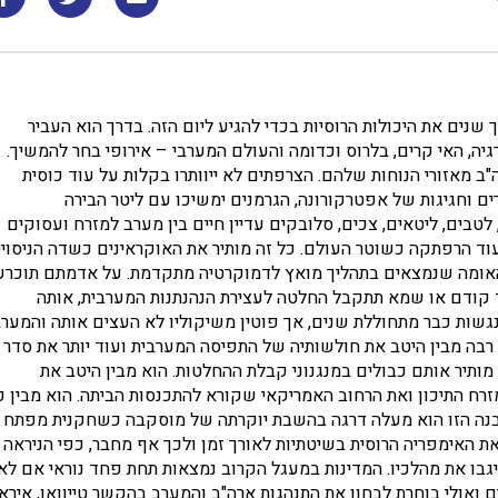
 שנים את היכולות הרוסיות בכדי להגיע ליום הזה. בדרך הוא העביר
יה, האי קרים, בלרוס וכדומה והעולם המערבי – אירופי בחר להמשיך.
ב מאזורי הנוחות שלהם. הצרפתים לא ייוותרו בקלות על עוד כוסית
ם וחגיגות של אפטרקורונה, הגרמנים ימשיכו עם ליטר הבירה
לטבים, ליטאים, צכים, סלובקים עדיין חיים בין מערב למזרח ועסוקים
ד הרפתקה כשוטר העולם. כל זה מותיר את האוקראינים כשדה הניסויי
והאומה שנמצאים בתהליך מואץ לדמוקרטיה מתקדמת. על אדמתם תוכרע
 קודם או שמא תתקבל החלטה לעצירת הנהנתנות המערבית, אותה
שות כבר מתחוללת שנים, אך פוטין משיקוליו לא העצים אותה והמער
רבה מבין היטב את חולשותיה של התפיסה המערבית ועוד יותר את סדר
תיר אותם כבולים במנגנוני קבלת ההחלטות. הוא מבין היטב את
 התיכון ואת הרחוב האמריקאי שקורא להתכנסות הביתה. הוא מבין כ
בנה הזו הוא מעלה דרגה בהשבת יוקרתה של מוסקבה כשחקנית מפתח
האימפריה הרוסית בשיטתיות לאורך זמן ולכך אף מחבר, כפי הניראה
שיגבו את מהלכיו. המדינות במעגל הקרוב נמצאות תחת פחד נוראי אם לא
ם ואולי בוחרת לבחון את התנהגות ארה"ב והמערב בהקשר טייוואן, איראן