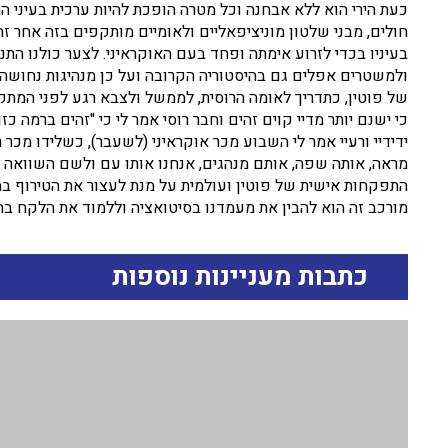
כעת הירי הוא ללא אבחנה וכל מטרה הופכת להיות ערכית בעיני הרוס
חולים, מבני שלטון מוניציפאליים ולאומיים מותקפים בזה אחר ז
בעיניו בכדי לזרוע אימתה ופחד בעם האוקראיני. לצער כולנו הת
ולמשטרים אפלים גם בהיסטוריה הקרובה ועל כן מנהיגות נחושה 
של פוטין, כתדריך לאומה הרוסית, לממשל ולצבא רגע לפני המתקפ
כי ישנם יותר מדיי קוים זהים וחבר רוסי אמר לי כי "זהים ברמה 
ידידיי ורעיי אמר לי השבוע מכר אוקראיני (לשעבר), כשלידו מכר
מראה, אותה שפה, אותם מנהגים, אנחנו אותו עם ולשם השוואה 
התפקחות אישית של פוטין ועולמית על מנת לעצור את הטירוף במ
מורכב זה הוא להבין את מעמדנו בסיטואציה וללמוד את הלקח בה
כתבות מעניינות נוספות