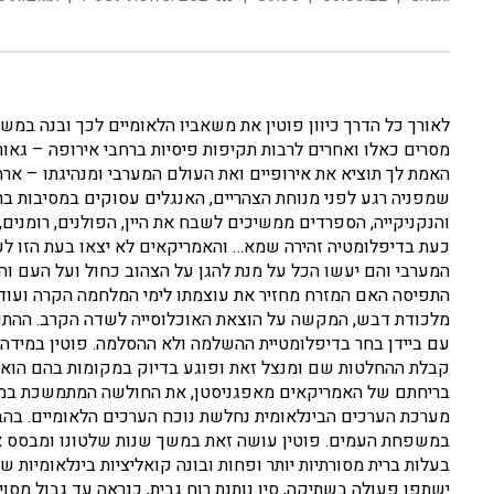
לאורך כל הדרך כיוון פוטין את משאביו הלאומיים לכך ובנה במשך
מסרים כאלו ואחרים לרבות תקיפות פיסיות ברחבי אירופה – גאורג
האמת לך תוציא את אירופיים ואת העולם המערבי ומנהיגתו – ארה"
שמפניה רגע לפני מנוחת הצהריים, האנגלים עסוקים במסיבות ברי
והנקניקייה, הספרדים ממשיכים לשבח את היין, הפולנים, רומנים, 
כעת בדיפלומטיה זהירה שמא… והאמריקאים לא יצאו בעת הזו לעו
המערבי והם יעשו הכל על מנת להגן על הצהוב כחול ועל העם 
התפיסה האם המזרח מחזיר את עוצמתו לימי המלחמה הקרה ועוד
מלכודת דבש, המקשה על הוצאת האוכלוסייה לשדה הקרב. ההתנג
עם ביידן בחר בדיפלומטיית ההשלמה ולא ההסלמה. פוטין במידה 
קבלת ההחלטות שם ומנצל זאת ופוגע בדיוק במקומות בהם הוא מו
בריחתם של האמריקאים מאפגניסטן, את החולשה המתמשכת במזרח
מערכת הערכים הבינלאומית נחלשת נוכח הערכים הלאומיים. בה
במשפחת העמים. פוטין עושה זאת במשך שנות שלטונו ומבסס את 
בעלות ברית מסורתיות יותר ופחות ובונה קואליציות בינלאומיות 
ישתפו פעולה בשתיקה, סין נותנת רוח גבית, כנראה עד גבול מסוי