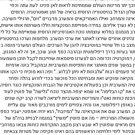
 יתר מדינות העולם שממתינות לראות לאן פנינו. לעת עתה וכפי
לון הגדול בהיסטוריה הרוסית בראיה של זמן ואסטרטגיה. הרוסים
ינה והמרחב ואילו האמריקאים והמערב מדברים "זום", תרגילי חשיבה,
 לא נערך אליהם. במידה מסויימת הסנקציות הללו משרתות אותו אישית,
ב מגמגם במלוא עוצמתו נוכח האגרסיביות הרוסית שמאיימת על כל לי
היגים אחרים שירצו לאתגר את ערכי המערב. מלחמות נערכו בהיסטוריה
 מצב בו חל שינויי במוטיבציה להגן על הערכים. העולם המערבי מנסה ב
ור בעיות בדרך דיפלומטית ובהרבה כסף וטוב שכך, אך זה לא הסגנון,
 דמוקרטיה וכדומה הם לצערנו סיסמאות שחייבות לקבל תוכן משמעות
ין במשך שנים מאתגר את התפיסות המערביות ובמקביל בונה ארמיות
מר פעמים רבות "עלבונות לא ניתן לבלוע…" ופה הוא מוכיח כי הקו אותו
 מקיאה ומוקיע זאת ומבחינתו הכל מוכשר בכדי לזרוע בהלה ופחד.
יה המערבית וכן בפעולות אקטיביות של הגברת הסנקציות כנגד רוסיה,
את "קו הבלימה" או שמא יצפה מהצד נוכח "גלישה" של פוטין לעוד
הכנת כוחות נאט"ו והמדינות המערביות ליציאה לשדה קרב יקח שנים
אופן דיפלומטי, אנו נהיה צפויים לימים מורכבים מאוד עם עליית
 המערב שם את אוקראינה על "המיזבח", הוא יהיה אמפטי, יעביר כספי
והשאלה המרכזית – מה אם פוטין "ימשיך" במגמה לבניית ברה"מ של
ונים מראים שפוטין לא שבע רצון מקצב התקדמות כוחות צבאו במרחבי
בניגוד לימי הלחימה הראשונים בהם ראינו תקיפה של מטרות צבאיות