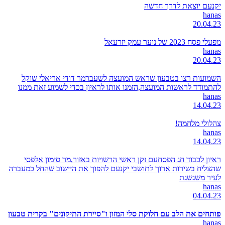
יקנעם יוצאת לדרך חדשה
hanas
20.04.23
מפעלי פסח 2023 של נוער עמק יזרעאל
hanas
20.04.23
השמועות רצו בטבעון שראש המועצה לשעברמר דודי אריאלי שוקל
להתמודד לראשות המועצה,הזמנו אותו לראיון בכדי לשמוע זאת ממנו
hanas
14.04.23
צהלולי מלחמה!
hanas
14.04.23
ראיון לכבוד חג הפסחעם זקן ראשי הרשויות באזור,מר סימון אלפסי
שהצליח בשירות ארוך לתושבי יקנעם להפוך את היישוב שהחל כמעברה
לעיר משגשגת
hanas
04.04.23
פותחים את הלב עם חלוקת סלי המזון ו"סיירת התיקונים" בקרית טבעון
hanas