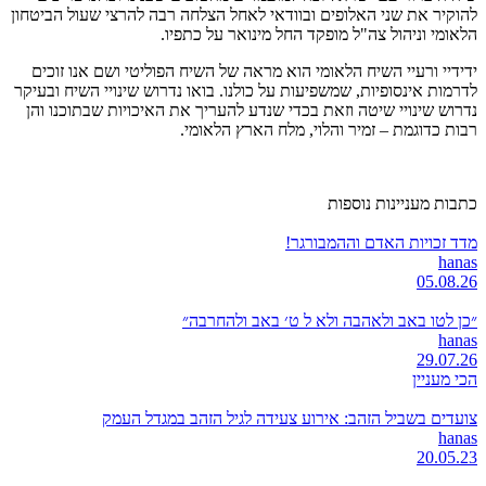
להוקיר את שני האלופים ובוודאי לאחל הצלחה רבה להרצי שעול הביטחון
הלאומי וניהול צה"ל מופקד החל מינואר על כתפיו.
ידידיי ורעיי השיח הלאומי הוא מראה של השיח הפוליטי ושם אנו זוכים
לדרמות אינסופיות, שמשפיעות על כולנו. בואו נדרוש שינויי השיח ובעיקר
נדרוש שינויי שיטה וזאת בכדי שנדע להעריך את האיכויות שבתוכנו והן
רבות כדוגמת – זמיר והלוי, מלח הארץ הלאומי.
כתבות מעניינות נוספות
מדד זכויות האדם וההמבורגר!
hanas
05.08.26
״כן לטו באב ולאהבה ולא ל ט׳ באב ולהחרבה״
hanas
29.07.26
הכי מעניין
צועדים בשביל הזהב: אירוע צעידה לגיל הזהב במגדל העמק
hanas
20.05.23