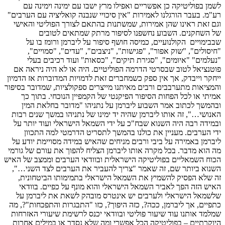
לשמן בפוליטיקה כן אפשריים ואפילו מרץ ישבו עם ימינה וימינה עם
רע"מ. בעבר הורגלנו לאמירות "אין סיכויי שנבנה קואליציה עם הערבים"
וגם זאת ראינו שהן אמירות, שמשתנות בהתאם לצורך הפוליטי והאישי
של השחקנים. השבוע נחשפנו לסיפור מרתק שמתאים לטובים
שבבימויים הקולנועיים, כמיסה חושף סיפור על ליברמן ורומז בו על
"חיסולים", "שוק אפור", "פגישות", "ניצבים", "עדים", "סמויים",
"נעלמים" "איומים", "סגירת תיקים", "כסאות" ועוד רכיבים בעלי
פוטנציאל לטוב שבסרטי הדרמה הפוליטיים. היה או לא היה ניראה אם
ייחקר וייבדק, אך אין ספק כשמחברים זאת לדמויות המדוברות אז הדמיון
והמציאות מתערבבים ורבים מאיתנו מייצרים ספקולציות, שמדובר בסיפור
אמיתי או לכל הפחות הסיפור הפיקנטי של הקמפיין הנוכחי. בתוך כך
ובהמשך לכתוב אמר השבוע ליברמן על נתניהו "מדובר בחלאת המין
האנושי…", זה אותו ליברמן שהיה יד ימינו של נתניהו במשך שנים רבות
ובמידה רבה היה השנוא שבח"כ על ידי השמאל הישראלי ועוד יותר על
ידי הערבים. מעניין את כולנו בהמשך לתסריט הדרמטי למה התכוון
ליברמן באמירה על ביבי ורבים מניחים שהאיש במידה מסויימת יודע על
מה הוא מדבר. בכל מקרה אותו ליברמן הצליח להפוך את עורם של גורמי
הכוח השמאליים בפוליטיקה הישראלית ובוודאי הערבים וממצב של האיש
השנוא ביותר שם, זה שאמר "צריך להעביר את הערבים לצד השני…",
זה שלא הפסיק להשמיץ את השמאל הישראלי בתמימותו הביטחונית,
האיש הזה הפך לאביר השמאל הישראלי והוא מונף על כפיים. בוודאי
שלשמאל הישראלי ולערבים יש אינטרס מובהק לשאת את ליברמן על
כתפיים, אך ליברמן, ככה?, כזה היפוך?, כזו "התבגרות והתפכחות"?, מה
שמלמד אותנו עוד שיעור פוליטי ובוודאי יכנס לרשימת שיעורי האזרחות
היוקרתיים – בפוליטיקה הכל אפשרי ומה שלא נסדר או במילים אחרות