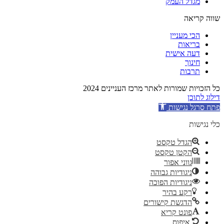
מגדל העמק
שווה קריאה
הכי מעניין
בריאות
דעה אישית
חינוך
תרבות
כל הזכויות שמורות לאתר מרכז העניינים 2024
דילוג לתוכן
פתח סרגל נגישות
כלי נגישות
הגדל טקסט
הקטן טקסט
גווני אפור
ניגודיות גבוהה
ניגודיות הפוכה
רקע בהיר
הדגשת קישורים
פונט קריא
איפוס