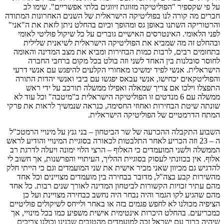
על פי שקספיר "הפוליטיקה מזווגת זיווגים בלתי אפשריים". שימו לב
חברים מה קורה לנו בפוליטיקה הישראלית של השנים האחרונות המתודה
והרטוריקה השתנו באופן גס ומהופך וכיום בהחלט ניתן לזאת את ה"אני"
לפני הלאומי. האינטרסים האישיים גוברים על כל שיקול פוליטי לאומי
ובהחלט זה מה שמביא את הפוליטיקה הישראלית לשיאנית שלילית
בתחומים רבים, לרבות כמות הבחירות ומביא את מצב המדינה והאומה
לחוסר סובלנות בין האחד לשני וזה בולט בכל מקום ברחבי החברה
הישראלית. אנשי לפיד ימשיכו מאחורי הקלעים להיפגש עם אנשי דרעי
והפוליטקאים יכחישו, אנשי עבאס יפגשו עם ביבי ואנשי יהדות התורה
התפצלו וילכו אם צריך שמאלה ואפילו ממשלה תורכב על ידי ראש
ממשלה עם 6 מנדטים זו הפוליטיקה הישראלית ב"מיטבה" וכל עוד לא
שונתה שיטת הבחירות ואחוזי החסימה, כנראה שנמשיך לראות את פרקי
המתח הדרמטיים של הפוליטיקה הישראלית.
השבוע התקבלה ההכרעה של שר הביטחון – בני גנץ על מינויי הרמטכ"ל
ה – 23 וזה הכריע לאחר התלבטות לכאורה בסוגיית המינויי והודיע לראש
הממשלה ולשני המועמדים כי האלוף – הרצי הלוי ימונה ויעלה לדרגת רב
אלוף. אין בכוונתי לעסוק בסוגיית ההליך, העיתויי והפרשנות, אך חשוב לי
להדגיש גם מכיוון שאני מכיר אישית את שני המועמדים וגם כי הייתי חלק
מהשירות קבע בצה"ל, מדובר בבחירה בין מועמדים מצויינים וכל אחד
מהם עתיר זכויות הקשורות לביטחון המדינה לאורך שנים רבות. כל אחד
מהם שהגיע לקו הגמר והיה נבחר היה נחשב כבחירה מצויינת ועל כן
הציפיה מכולנו לא לחפש פגמים בזה או באחר ולייחס לשיקולים פוליטיים
כמכריעים. בהחלט היכרות אינטימית אישית משפיע כמו בכל מינויי, אך
שיהיה ברור עם ישראל זכה למועמדים מהטובים שבנינו וכולנו צריכים