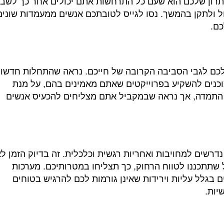
תרון שלכם הוא שעם כל התרחשות אתם יכולים אחר כך לשב
ול ולתקן בהמשך
.
נסו לגייס לטובתכם אנשים ממעמדות שונים
כם
.
כם לגבי הסביבה הקרובה של חייכם
.
נראה שהתחלות חדשו
וכנים להשקיע בפרוייקטים שאתם מאמינים בהם
,
על מנת
 התמדה
,
אך נראה שבמקביל אתם מצליחים להכעיס אנשים
דרשים למחויבות ואחריות רגשית וכלכלית
.
זה בדיוק הזמן ל
 שתתכננו לטווח הרחוק
,
כך תצליחו במטרותיכם
.
מערכות
 בגלל עליות וירידות שאינן גורמות לכם להרגיש בטוחים
יות
.