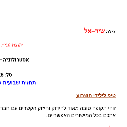
–
שיר
אל
צילה
יועצת
זוגית
אסטרולוגיה
–
טל
:
2248626-
תחזית שבועית כל
טיפ לילידי השבוע
זוהי תקופה טובה מאוד להידוק וחיזוק הקשרים עם חבר
אתכם בכל המישורים האפשריים
.