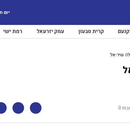
יום חמישי
קנעם
קרית טבעון
עמק יזרעאל
רמת ישי
לה שיר-אל
ל
בות 0