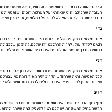
עברתם השנה כברת דרך משמעותית ועכשיו , נראה שאתם מרגיש
העובדה שהכוכב וונוס שאחראי על מערכות יחסים ושותפויות מש
הנכון ביותר בשלב זה הוא לא לוותר על החלומות, אך להבין של
גדי
אתם נמצאים בתקופה של חשבונות נפש משמעותיים. יש בכם את 
רוצים לפרוק עול . למרות ההתלבטויות שלכם, זה הזמן שלכם לה
החשיבה ודרך תפיסת העולם נמצאים בבית השותפויות ומלמדים א
דלי
אתם נמצאים בתקופה משמעותית ורגישה ויהיה נכון אם תבחנו א
ככל האפשר. נראה שהחודש הקרוב יהיה מאוד דומיננטי עבורכם 
שלכם ומכוון לכך שעדיין אינכם יכולים לדבר בחופשיות ולהביע
דגים
סוף סוף הכוכבים שמביאים שמחה ובשורות טובות התיישר נמצאי
חדשה בחיק המשפחה. יש לכם רצון להעניק כמה שיותר ולהיות