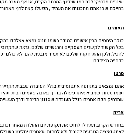
שינויים מרחיקי לכת כמו שיפוץ המרחב הקיים, או אף מעבר מ
בחייכם שבו אתם מתכננים את העתיד , תפעלו קצת לחץ מאחורי
תאומים
כוכב היחסים הבין אישיים המוכר בשמו וונוס נמצא אצלכם במ
בכל הקשור לקשרים העסקיים והרגשיים שלכם. נראה שהקרובים 
להכיל, ולכן ההתרחקות שלכם לא תמיד מובנית להם. לא כולם י
כדחייה מצידכם.
סרטן
אתם נמצאים בתקופה אינטנסיבית בגלל העובדה שבבית הקרייר
ושמו סטורן שמביא איתו פעולה בדרך כאובה פעמים רבות. תהיו 
שתרחיק מכם אחרים בגלל העובדה שסגנון הדיבור ודרך העשייה 
אריה
בחודש הקרוב תתחילו לחוש את תקופת יום ההולדת מאחר וכוכב
לאינטואיציה הטבעית להוביל ולא לחכות שאחרים יחליטו בשבילכ