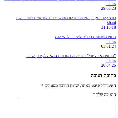
hanas
29.03.23
רותי קלנר עקרון ועידו גרינבלום נפגשים עוד שבועיים לסיבוב שני
shani
31.10.18
תחזית שבועית כללית לילידי כל המזלות
hanas
03.01.24
"הראית איזה יופי" – נפתחה תערוכת המאה לקיבוץ שריד
hanas
20.04.26
כתיבת תגובה
האימייל לא יוצג באתר.
שדות החובה מסומנים
*
התגובה שלך
*