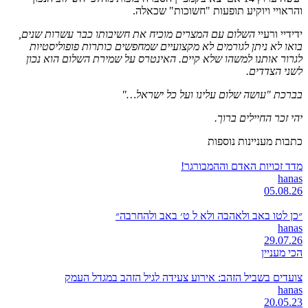
והראויי ויוקיע תופעות "חשוכות" שכאלה.
ידידיי ורעיי
השלום עם המצרים מוכיח את חשיבותו כבר עשרות שנים,
בואו לא ניתן לגורמים לא מקצועיים שמחפשים כותרות פופוליסטיות
לגרור אותנו למשהו שלא קיים. האינטרס על שמירת השלום הוא נכון
לשני הצדדים.
בברכת "עושה שלום עלינו ועל כל ישראל…"
יהי זכר החיילים ברוך.
כתבות מעניינות נוספות
מדד זכויות האדם וההמבורגר!
hanas
05.08.26
״כן לטו באב ולאהבה ולא ל ט׳ באב ולהחרבה״
hanas
29.07.26
הכי מעניין
צועדים בשביל הזהב: אירוע צעידה לגיל הזהב במגדל העמק
hanas
20.05.23