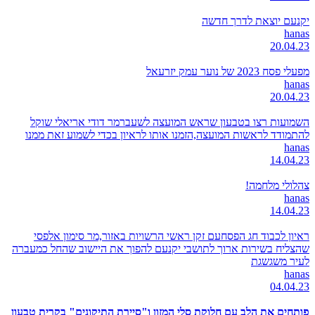
יקנעם יוצאת לדרך חדשה
hanas
20.04.23
מפעלי פסח 2023 של נוער עמק יזרעאל
hanas
20.04.23
השמועות רצו בטבעון שראש המועצה לשעברמר דודי אריאלי שוקל
להתמודד לראשות המועצה,הזמנו אותו לראיון בכדי לשמוע זאת ממנו
hanas
14.04.23
צהלולי מלחמה!
hanas
14.04.23
ראיון לכבוד חג הפסחעם זקן ראשי הרשויות באזור,מר סימון אלפסי
שהצליח בשירות ארוך לתושבי יקנעם להפוך את היישוב שהחל כמעברה
לעיר משגשגת
hanas
04.04.23
פותחים את הלב עם חלוקת סלי המזון ו"סיירת התיקונים" בקרית טבעון