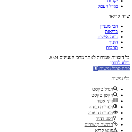
יקנעם
מגדל העמק
שווה קריאה
הכי מעניין
בריאות
דעה אישית
חינוך
תרבות
כל הזכויות שמורות לאתר מרכז העניינים 2024
דילוג לתוכן
פתח סרגל נגישות
כלי נגישות
הגדל טקסט
הקטן טקסט
גווני אפור
ניגודיות גבוהה
ניגודיות הפוכה
רקע בהיר
הדגשת קישורים
פונט קריא