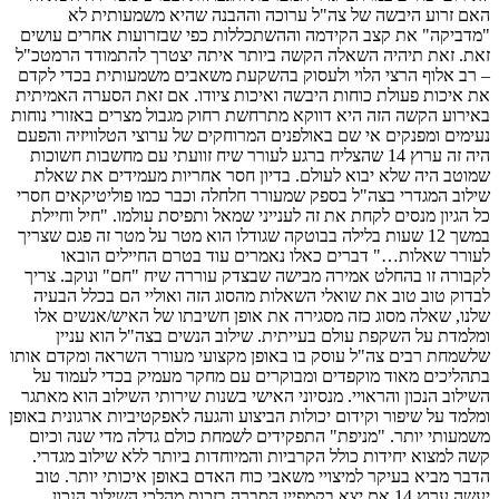
האם זרוע היבשה של צה"ל ערוכה וההבנה שהיא משמעותית לא
"מדביקה" את קצב הקידמה וההשתכללות כפי שבזרועות אחרים עושים
זאת. זאת תיהיה השאלה הקשה ביותר איתה יצטרך להתמודד הרמטכ"ל
– רב אלוף הרצי הלוי ולעסוק בהשקעת משאבים משמעותית בכדי לקדם
את איכות פעולת כוחות היבשה ואיכות ציודו. אם זאת הסערה האמיתית
באירוע הקשה הזה היא דווקא מתרחשת רחוק מגבול מצרים באזורי נוחות
נעימים ומפנקים אי שם באולפנים המרוחקים של ערוצי הטלוויזיה והפעם
היה זה ערוץ 14 שהצליח ברגע לעורר שיח זוועתי עם מחשבות חשוכות
שמוטב היה שלא יבוא לעולם. בדיון חסר אחריות מעמידים את שאלת
שילוב המגדרי בצה"ל בספק שמעורר חלחלה וכבר כמו פוליטיקאים חסרי
כל הגיון מנסים לקחת את זה לענייני שמאל ותפיסת עולמו. "חיל וחיילת
במשך 12 שעות בלילה בבוטקה שגודלו הוא מטר על מטר זה פגם שצריך
לעורר שאלות…" דברים כאלו נאמרים עוד בטרם החיילים הובאו
לקבורה זו בהחלט אמירה מבישה שבצדק עוררה שיח "חם" ונוקב. צריך
לבדוק טוב טוב את שואלי השאלות מהסוג הזה ואוליי הם בכלל הבעיה
שלנו, שאלה מסוג כזה מסגירה את אופן חשיבתו של האיש/אנשים אלו
ומלמדת על השקפת עולם בעייתית. שילוב הנשים בצה"ל הוא עניין
שלשמחת רבים צה"ל עוסק בו באופן מקצועי מעורר השראה ומקדם אותו
בתהליכים מאוד מוקפדים ומבוקרים עם מחקר מעמיק בכדי לעמוד על
השילוב הנכון והראויי. מנסיוני האישי בשנות שירותי השילוב הוא מאתגר
ומלמד על שיפור וקידום יכולות הביצוע והגעה לאפקטיביות ארגונית באופן
משמעותי יותר. "מניפת" התפקידים לשמחת כולם גדלה מדי שנה וכיום
קשה למצוא יחידות כולל הקרביות והמיוחדות ביותר ללא שילוב מגדרי.
הדבר מביא בעיקר למיצויי משאבי כוח האדם באופן איכותי יותר. טוב
יעשה ערוץ 14 אם יצא בקמפיין הסברה בזכות מהלכי השילוב הנכון