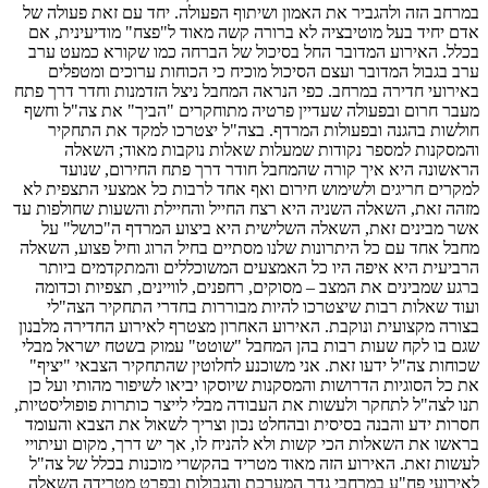
במרחב הזה ולהגביר את האמון ושיתוף הפעולה. יחד עם זאת פעולה של
אדם יחיד בעל מוטיבציה לא ברורה קשה מאוד ל"פצח" מודיעינית, אם
בכלל. האירוע המדובר החל בסיכול של הברחה כמו שקורא כמעט ערב
ערב בגבול המדובר ועצם הסיכול מוכיח כי הכוחות ערוכים ומטפלים
באירועי חדירה במרחב. כפי הנראה המחבל ניצל הזדמנות וחדר דרך פתח
מעבר חרום ובפעולה שעדיין פרטיה מתוחקרים "הביך" את צה"ל וחשף
חולשות בהגנה ובפעולות המרדף. בצה"ל יצטרכו למקד את התחקיר
והמסקנות למספר נקודות שמעלות שאלות נוקבות מאוד; השאלה
הראשונה היא איך קורה שהמחבל חודר דרך פתח החירום, שנועד
למקרים חריגים ולשימוש חירום ואף אחד לרבות כל אמצעי התצפית לא
מזהה זאת, השאלה השניה היא רצח החייל והחיילת והשעות שחולפות עד
אשר מבינים זאת, השאלה השלישית היא ביצוע המרדף ה"כושל" על
מחבל אחד עם כל היתרונות שלנו מסתיים בחיל הרוג וחיל פצוע, השאלה
הרביעית היא איפה היו כל האמצעים המשוכללים והמתקדמים ביותר
ברגע שמבינים את המצב – מסוקים, רחפנים, לוויינים, תצפיות וכדומה
ועוד שאלות רבות שיצטרכו להיות מבוררות בחדרי התחקיר הצה"לי
בצורה מקצועית ונוקבת. האירוע האחרון מצטרף לאירוע החדירה מלבנון
שגם בו לקח שעות רבות בהן המחבל "שוטט" עמוק בשטח ישראל מבלי
שכוחות צה"ל ידעו זאת. אני משוכנע לחלוטין שהתחקיר הצבאי "יציף"
את כל הסוגיות הדרושות והמסקנות שיוסקו יביאו לשיפור מהותי ועל כן
תנו לצה"ל לתחקר ולעשות את העבודה מבלי לייצר כותרות פופוליסטיות,
חסרות ידע והבנה בסיסית ובהחלט נכון וצריך לשאול את הצבא והעומד
בראשו את השאלות הכי קשות ולא להניח לו, אך יש דרך, מקום ועיתויי
לעשות זאת. האירוע הזה מאוד מטריד בהקשרי מוכנות בכלל של צה"ל
לאירועי פח"ע במרחבי גדר המערכת והגבולות ובפרט מטרידה השאלה