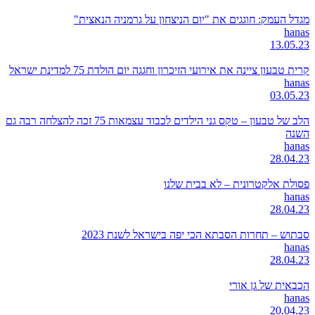
מגדל העמק: חוגגים את "יום הניצחון על גרמניה הנאצית"
hanas
13.05.23
קרית טבעון ציינה את אירועי הזיכרון וחגגה יום הולדת 75 למדינת ישראל
hanas
03.05.23
הלב של טבעון – טקס גני הילדים לכבוד עצמאות 75 זכה להצלחה רבה גם
השנה
hanas
28.04.23
פסולת אלקטרונית – לא בבית שלנו
hanas
28.04.23
סבתוש – תחרות הסבתא הכי יפה בישראל לשנת 2023
hanas
28.04.23
הכבאית של גן אורי
hanas
20.04.23