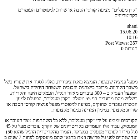
"קרן מעגלים" מציעה קורסי הסבה או שדרוג למפוטרים העומדים
בקריטריונים
shani
15.06.20
10:16
Post Views:
357
תגובות 0
מפעל פניציה שבצפון, הנמצא בא.ת ציפורית, נאלץ לסגור את שעריו בשל
משבר הקורונה. מדובר בייצרנית הזכוכית השטוחה היחידה בישראל.
המפעל העסיק כ – 300 עובדים מאזור הגליל, העמקים חיפה והקריות,
כשליש מהם מבוגרים בני 55 ומעלה. "קרן מעגלים", הפועלת למען
הכשרת עובדים שחוקים, מציעה למפוטרי מפעל פניציה קורסי הסבה או
שדרוג מקצועי, במימון המדינה במגוון מקצועות.
הקורסים ימומנו על ידי "קרן מעגלים", ללא כל השתתפות מצד העובד או
המעסיק, עבור אלו העומדים בקריטריונים של הקרן: עובדים מעל גיל 45
(גיל מיוחד לעובדי מפעלים במצוקה, הנמוך מהקריטריון הרגיל שהוא 50)
ועד שנתיים לפני גיל פרישה וזאת בתנאי שהם מועסקים לפחות 7 שנים ב