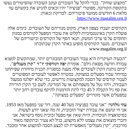
”מקצוע שוחק”. בכדי להקל על העובדים ועקב העובדה שהפיטורים נעשו
בתקופת הקורונה, מפוטרי "פניציה" יהיו זכאים להגיש את בקשתם עד
מלאת 6 חודשים ממועד פיטוריהם. לבדיקת זכאות:
.
https://www.magalim.org.il
הקורסים יועברו בצפון הארץ, מקום מגוריהם של העובדים. בימים אלה
פועלת הקרן באינטנסיביות לקלוט את עובדי המפעל לקורסים במגוון
תחומים על פי צרכי המשק, תנאי הסף של הקורסים וכישוריהם של
העובדים. מנעד הקורסים מופיע באתר הקרן שכתובתו:
www.magalim.org.il
"הבעיה העיקרית היא עבור העובדים המבוגרים יותר, שמתקשים למצוא
עבודה חדשה מפאת גילם". אומרת
יפה ויגודסקי
יו"ר "קרן מעגלים
",
"כיום נותנת הקרן לעובדים אלה מענה במסגרת תכנית מיוחדת שפיתחנו
במיוחד עבור מפעלים במצוקה, במטרה לאפשר לעובדים המפוטרים
לעבור קורסים של הסבה למקצועות נדרשים, כדי שלא ייפלטו ממעגל
העבודה, ויהוו נטל על משפחתם או על המדינה. לשם כך הקרן הורידה
את סף גיל הקבלה ל 45 כדי לתת הזדמנות להיקף עובדים רחב יותר
במפעלים אשר מוגדרים "מפעלים במצוקה".
עוזי גולדנר
: "אני עובד בפניציה מעל 40 שנה, דור שני במפעל מאז 1953.
אני חי ונושם את עבודת ייצור הזכוכית, זה מה שאני יודע לעשות.
בסיטואציה הנוכחית, היות שאין אף מפעל זכוכית נוסף בישראל, אני
וחברי מוצאים את עצמנו ללא מקצוע, בגיל לא צעיר ובתקופה מאוד
מורכבת. "קרן מעגלים" מאפשרת לנו לבצע הסבה למקצוע אחר ומכבד.