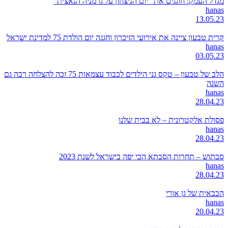
מגדל העמק: חוגגים את "יום הניצחון על גרמניה הנאצית"
hanas
13.05.23
קרית טבעון ציינה את אירועי הזיכרון וחגגה יום הולדת 75 למדינת ישראל
hanas
03.05.23
הלב של טבעון – טקס גני הילדים לכבוד עצמאות 75 זכה להצלחה רבה גם
השנה
hanas
28.04.23
פסולת אלקטרונית – לא בבית שלנו
hanas
28.04.23
סבתוש – תחרות הסבתא הכי יפה בישראל לשנת 2023
hanas
28.04.23
הכבאית של גן אורי
hanas
20.04.23