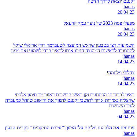
יקנעם יוצאת לדרך חדשה
hanas
20.04.23
מפעלי פסח 2023 של נוער עמק יזרעאל
hanas
20.04.23
השמועות רצו בטבעון שראש המועצה לשעברמר דודי אריאלי שוקל
להתמודד לראשות המועצה,הזמנו אותו לראיון בכדי לשמוע זאת ממנו
hanas
14.04.23
צהלולי מלחמה!
hanas
14.04.23
ראיון לכבוד חג הפסחעם זקן ראשי הרשויות באזור,מר סימון אלפסי
שהצליח בשירות ארוך לתושבי יקנעם להפוך את היישוב שהחל כמעברה
לעיר משגשגת
hanas
04.04.23
פותחים את הלב עם חלוקת סלי המזון ו"סיירת התיקונים" בקרית טבעון
hanas