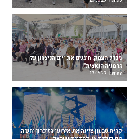
hanas
20.05.23
מגדל העמק: חוגגים את "יום הניצחון על
גרמניה הנאצית"
hanas
13.05.23
קרית טבעון ציינה את אירועי הזיכרון וחגגה
יום הולדת 75 למדינת ישראל