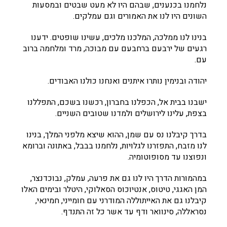
נלחמנו בכנענים, שבהם היו לא מעט שבטים ובמסעות
השונים היו לנו את האמורים וגם עמלקים.
בנינו לנו ממלכה, המלכנו מלכים, עשינו שופטים. ידענו
רגעים של ירבעם ברחבעם עם מבוכה, מרד ומלחמה ברוב
עם.
יהודה ובנימין נותרו איתנים ואנחנו כולנו האבודים.
ישבנו בבית אל, הכפלנו בחברון, רכשנו בשכם, התפללנו
בצפת, עלינו לירושלים ולמדנו שטובים השניים.
בדרך קיבלנו נס עם שמן, ההוא שיצא מלפני המלך, בנינו
לנו מזבח, התפזרנו לגלויות, נלחמנו בבבל, באתונה וברומא
ונפוצנו עד מסופוטומיה.
במהמורות הדרך היו לנו גם את פרעה, עמלק, נבוכדנצר,
המן האגגי, טיטוס, אנטיוכוס הסאלוקי, היטלר ובימים האלו
קיבלנו גם את האייתוללה המודרני עם חומייני, חמינאי,
נסראללה, סינוואר ודף עד אשר כל זה התנדף.