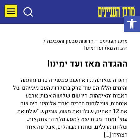
פתח סרגל נגישות
מרכז העניינים – חדשות טבעון והסביבה
ההגדה מאז ועד ימינו!
ההגדה מאז ועד ימינו!
ההגדה שאותה נקרא השבוע בשירה טרם נחתמה
והימים הללו הם עוד פרק בתולדות העם מימיהם של
האבות והאימהות. היו שם שלושה אבות, ארבע
אימהות, שני לוחות הברית ואחד אלוהינו. היה שם
את 12 האחים, שגלו ואת משה, שביקש "שלח את
עמי" ואחרי מכות יצא למסע מלא הרפתקאות.
שלחנו מרגלים, שחזרו מבוהלים, אבל פה אחד
הצהירו […]