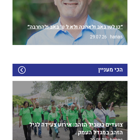
״כן לטו באב ולאהבה ולא ל ט׳ באב ולהחרבה״
hanas
29.07.26
הכי מעניין
צועדים בשביל הזהב: אירוע צעידה לגיל
הזהב במגדל העמק