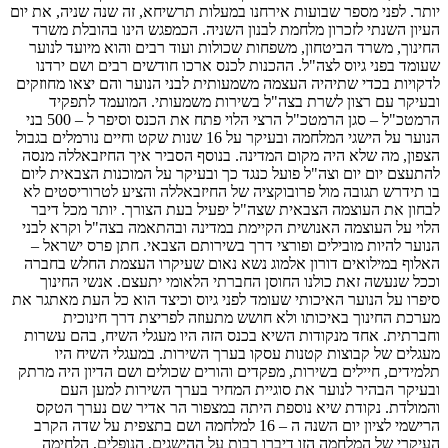
יותר. לפני מספר שבועות אירחנו במעלות תרשיחא, זה שנה שניה, את יום
העיון השנתי לזכרון מלחמת לבנון השניה. הכמפגש הינו בהובלת משרד
החינוך, משרד הביטחון, משפחות שכולות ועוד רבים והוא מיועד לנוער
שעומד בפני גיוס לצה"ל. ההכנות לכנס ארכו חודשים רבים ושם ירדנו
לדקויות בכדי שתיהיה העצמה משמעותית לבני הנוער והם יצאו מחוזקים
ובעיקר עם רצון לשרת בצה"ל בשירות משמעותי. המועמד לתפקיד
הרמטכ"ל – סגן הרמטכ"ל הרצי הלוי פתח את הכנס וסיפר ל – 500 בני
הנוער על הישגי המלחמה ובעיקר על 16 שנות שקט וחיים נורמלים בגבול
הצפון, מה שלא היה מקום המדינה. בנוסף הסביר איך החיזבאללה מנסה
להתעצם יום יום וצה"ל פועל כנגד כך ובעיקר על המוכנות הצבאית ליום
בו תידרש תגובה מול פרובוקציה של החיזבאללה והציע לטרוריסטים לא
לבחון את העוצמה הצבאית שצה"ל יפעיל בעת הצורך. יותר מכל דיבר
הלוי על העוצמה האנושית הקיימת במדינה ובהתאמה בצה"ל וקרא לבני
הנוער להיות מובילים ופורצי דרך בשירותם הצבאי. חתן פרס ישראל –
האלוף במילואים דורון אלמוג נשא נאום שעיקרו העצמת החלש בחברה
וככל שנעשה זאת כולנו החוסן החברתי הלאומי יתעצם. אנשי החינוך
סיפרו על הנוער האיכותי שעומד לפני גיוס וכיצד הוא כל העת מאתגר את
מערכת החינוך באיכותו ולא חושש מתעוזה לפריצת דרך חינוכית
וחברתית. אחד מנקודות השיא בכנס הזה היו מעגלי השיח, בהם עשרות
מעגלים של קבוצות קטנות עסקו בערך השירות. במעגלי השיח היו
תלמידים, חיילים בשירות, מפקדים והורים שכולים ושם הדיון היה מרתק
ובעיקר הבהיר לנוער את סוגיית המחיר בערך השירות למען העם
והמולדת. נקודת שיא נוספת היתה במצפור הר אדיר שם נערך הטקס
הרישמי לציון יום השנה ה – 16 למלחמה ושם בתצפית על שדה הקרב
העיקרי של המלחמה הזו דיברו רבות על ההישגים, הנופלים, הלחימה