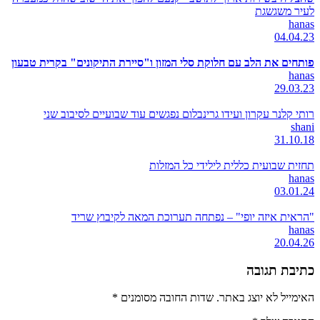
לעיר משגשגת
hanas
04.04.23
פותחים את הלב עם חלוקת סלי המזון ו"סיירת התיקונים" בקרית טבעון
hanas
29.03.23
רותי קלנר עקרון ועידו גרינבלום נפגשים עוד שבועיים לסיבוב שני
shani
31.10.18
תחזית שבועית כללית לילידי כל המזלות
hanas
03.01.24
"הראית איזה יופי" – נפתחה תערוכת המאה לקיבוץ שריד
hanas
20.04.26
כתיבת תגובה
האימייל לא יוצג באתר.
שדות החובה מסומנים
*