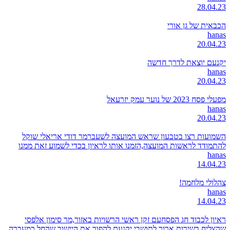
28.04.23
הכבאית של גן אורי
hanas
20.04.23
יקנעם יוצאת לדרך חדשה
hanas
20.04.23
מפעלי פסח 2023 של נוער עמק יזרעאל
hanas
20.04.23
השמועות רצו בטבעון שראש המועצה לשעברמר דודי אריאלי שוקל
להתמודד לראשות המועצה,הזמנו אותו לראיון בכדי לשמוע זאת ממנו
hanas
14.04.23
צהלולי מלחמה!
hanas
14.04.23
ראיון לכבוד חג הפסחעם זקן ראשי הרשויות באזור,מר סימון אלפסי
שהצליח בשירות ארוך לתושבי יקנעם להפוך את היישוב שהחל כמעברה