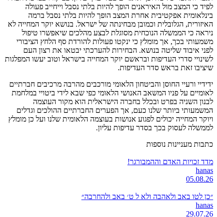
לפיד כי המצב מול האיראנים הופך להיות בלתי נסבל וייחייב פעולה
בינלאומית אפקטיבית אחרת המצב הופך להיות בלתי נסבל ברמה
האיזורית, הגלובלית וכמובן מבחינתה של ישראל. בנושא יוקר המחייה לא
ניראה כי הממשלה הנוכחית מסוגלת לבצע מהלכים שיאפשרו טיפול
משמעותי בכך, אך מומלץ כי ינקטו פעולות להורדת סף הלחץ הציבורי
לפני איבוד שליטה בנושא. הבחירות להערכתי יבטאו את רצון העם
לשינויי סדרי העדיפות ובראשם יוקר המחייה בישראל וטוב יעשו המפלגות
שיציבו זאת בראש סדר העדיפות.
ידידיי ורעיי החוסן והביטחון הלאומי מורכבים מהרבה מרכיבים חברתיים
לאומיים על פניו המשאב האנושי הלאומי כפי שבא לידי ביטויי במלחמת
לבנון השניה בפרט ובכלל בחברה הישראלית הוא מקור העוצמה
המשמעותי ביותר שלנו כעם, אך הפערים החברתיים ההולכים וגדלים
ויוקר המחייה יכולים לפגוע אנושות בעוצמה הלאומית שלנו ועל כן מומלץ
לממשלה לעסוק בכך בסדר עדיפות עליון.
כתבות מעניינות נוספות
מדד זכויות האדם וההמבורגר!
hanas
05.08.26
״כן לטו באב ולאהבה ולא ל ט׳ באב ולהחרבה״
hanas
29.07.26