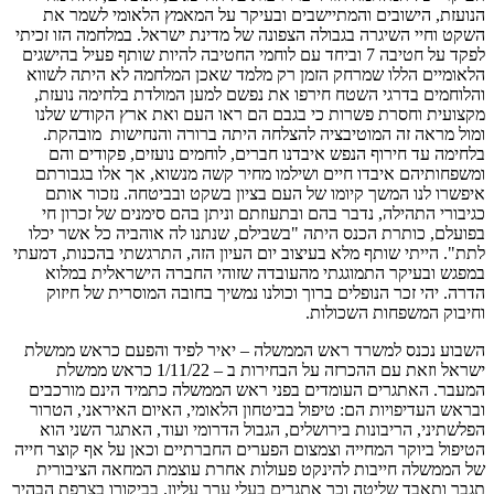
הנועזת, הישובים והמתיישבים ובעיקר על המאמץ הלאומי לשמר את
השקט וחיי השיגרה בגבולה הצפונה של מדינת ישראל. במלחמה הזו זכיתי
לפקד על חטיבה 7 וביחד עם לוחמי החטיבה להיות שותף פעיל בהישגים
הלאומיים הללו שמרחק הזמן רק מלמד שאכן המלחמה לא היתה לשווא
והלוחמים בדרגי השטח חירפו את נפשם למען המולדת בלחימה נועזת,
מקצועית וחסרת פשרות כי בגבם הם ראו העם ואת ארץ הקודש שלנו
ומול מראה זה המוטיבציה להצלחה היתה ברורה והנחישות מובהקת.
בלחימה עד חירוף הנפש איבדנו חברים, לוחמים נועזים, פקודים והם
ומשפחותיהם איבדו חיים ושילמו מחיר קשה מנשוא, אך אלו בגבורתם
איפשרו לנו המשך קיומו של העם בציון בשקט ובביטחה. נזכור אותם
כגיבורי התהילה, נדבר בהם ובתעוזתם וניתן בהם סימנים של זכרון חי
בפועלם, כותרת הכנס היתה "בשבילם, שנתנו לה אוהביה כל אשר יכלו
לתת". הייתי שותף מלא בעיצוב יום העיון הזה, התרגשתי בהכנות, דמעתי
במפגש ובעיקר התמוגגתי מהעובדה שזוהי החברה הישראלית במלוא
הדרה. יהי זכר הנופלים ברוך וכולנו נמשיך בחובה המוסרית של חיזוק
וחיבוק המשפחות השכולות.
השבוע נכנס למשרד ראש הממשלה – יאיר לפיד והפעם כראש ממשלת
ישראל וזאת עם ההכרזה על הבחירות ב – 1/11/22 כראש ממשלת
המעבר. האתגרים העומדים בפני ראש הממשלה כתמיד הינם מורכבים
ובראש העדיפויות הם: טיפול בביטחון הלאומי, האיום האיראני, הטרור
הפלשתיני, הריבונות בירושלים, הגבול הדרומי ועוד, האתגר השני הוא
הטיפול ביוקר המחייה וצמצום הפערים החברתיים וכאן על אף קוצר חייה
של הממשלה חייבות להינקט פעולות אחרת עוצמת המחאה הציבורית
תגבר ותאבד שליטה וכך אתגרים בעלי ערך עליון. בביקורו בצרפת הבהיר