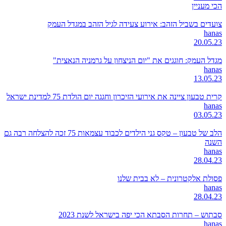
הכי מעניין
צועדים בשביל הזהב: אירוע צעידה לגיל הזהב במגדל העמק
hanas
20.05.23
מגדל העמק: חוגגים את "יום הניצחון על גרמניה הנאצית"
hanas
13.05.23
קרית טבעון ציינה את אירועי הזיכרון וחגגה יום הולדת 75 למדינת ישראל
hanas
03.05.23
הלב של טבעון – טקס גני הילדים לכבוד עצמאות 75 זכה להצלחה רבה גם
השנה
hanas
28.04.23
פסולת אלקטרונית – לא בבית שלנו
hanas
28.04.23
סבתוש – תחרות הסבתא הכי יפה בישראל לשנת 2023
hanas