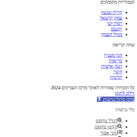
קטגוריות מקומונים
קרית טבעון
עמק יזרעאל
רמת ישי
יקנעם
מגדל העמק
שווה קריאה
הכי מעניין
בריאות
דעה אישית
חינוך
תרבות
כל הזכויות שמורות לאתר מרכז העניינים 2024
דילוג לתוכן
פתח סרגל נגישות
כלי נגישות
הגדל טקסט
הקטן טקסט
גווני אפור