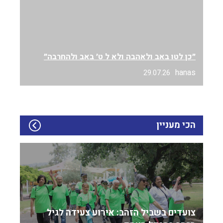
״כן לטו באב ולאהבה ולא ל ט׳ באב ולהחרבה״
hanas
29.07.26
הכי מעניין
צועדים בשביל הזהב: אירוע צעידה לגיל