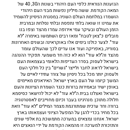
הגזענות הנוראית כלפי העם היהודי בשנות ה30, 40 של
המאה הקודמת. ששה מיליון נפשות מבני העם היהודי
הושמדו במלחמת העולם השניה במסגרת הניסיון להשמיד
את עמינו זו שואה בלתי נתפסת ובלתי נסלחת ובמרבית
הזמן העולם ובעיקר עמי אירופה עמדו מהצד וצפו בנו
מובלים כ"צאן לטבח" ומאז רבים השתמשו באימרה "לא
עוד". לצער כולנו בימים אלו באוקראינה ובשנים האחרונות
בסוריה, באפריקה ועוד אנו עדים לכך שהעולם עומד
מהצד וה"לא עוד" הוא לא כזה חד משמעי. תפקיד ההנהגה
בישראל לעסוק בסדר העדיפות הלאומי בעצמאות העם
בישראל לדאוג לחבר ולייצר "גשרים" בין כל חלקי העם
ולעסוק יותר מכל בכל ניסיון של צורר עתידי לאיים על
המשך קיומו של העם בארץ ישראל. האיראנים מאיימים
באופן ישיר ובאמירות ברורות כנגד השמדת הציונות והעם
בישראל ואצלנו בבית ה"לא עוד" לא יכול להישאר כסיסמא
חלולה מתוכן. מנהיגינו בעבר וכיום מחוייבים לאסטרטגיה
ברורה וחד ערכית שמתורגמת מצמד המילים "לא עוד" וזאת
בכל מחיר בכדי להגן על המפעל הציוני ועצמאותו בארץ
ישראל. אנחנו נמצאים במערכה מתמשכת בת אלפי שנים
והתזכורת למערכה זו מהמאה הקודמת על ידי הנאצים היא