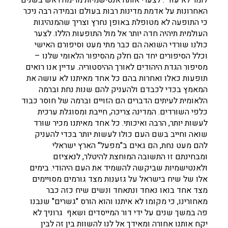
לומר לא עוד". לצערי אותה אנטישמיות מרימה ראש בשנים
האחרונות על אדמת מדינות רבות בעולם ובמידה רבה ניכר
כי התופעה לא מטופלת באופן נחרץ וצריך שהמנהיגות
העולמית תיהיה חדה יותר אל מול התופעות הללו. לצער
כולנו שורדי השואה הם כבר מתי מעט וסיפורם האישי
וכלל הסיפורים יחד הם חלק מהסיפור הלאומי שלנו –
מסיפור הגדת היהודים לאורך ההיסטוריה. עדיין אנו רואים
תופעות כאלו ואחרות בהם כל אחד מאיתנו לא עושה את
המאמץ בכדי לכבדם ולהעניק להם שנות נחת וברמה
הלאומית לעיתים הדברים הם הזויים וברמה של חוסר כבוד
כלפי השורדים. המדינה צריכה, חייבת ומסוגלת ערכית
לעשות יותר, הרבה ואיכותי. כל אחד מאיתנו מכיר שורד
שואה וחייב בשם העם כולו לעשות יותר בכדי להעניק
להם מעט נחת, הם גאים ב"מפעל" הארץ ישראלי
ומבחינתם זו התשובה המוחצת להיטלר, לנאציזם
ולאנטישמיות שביקשה להשמיד את העם היהודי. בימים
אלו של שיח בישראל על גזענות מצד גורמים מסויימים
מצד אחד בואו נאחד ונתאחד ונשים שיח כזה כבר
מאחורינו, כי מקומו לא איתנו והוא הורס "גשרים" שנבנו
פה במשך שנים על ידי דור המייסדים ושאף גרוניך לא
יקח אותנו אחורה ומאידך אל לנו להשוות בין זה לבין