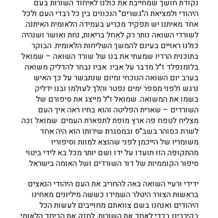
נקודת חושך שמחייבת את כולנו לאיחוד השורות בעם
היהודי ולמציאת ה"גשרים" הנכונים בין כל רבדי העם ולכל
אחד מאיתנו יש תפקיד מכריע בעמידה הלאומית האיתנה.
לשורדי השואה נותר רק לאחל בריאות, נחת ואושר ושנהיה
כולנו ראויים בעינם להמשך השליחות הלאומית. הבוקר
בתוכנית הרדיו שמעתי את בנו של שורד השואה – שמואל
בלומנפלד ז"ל מדבר על אביו. אביו נבחר להדליק משואה
בערב יום השואה הנוכחי ומיום שנתבשר על כך האיש
נרגש ולפני מספר ימים נפטר והלך לעולמו ובנו ידליק
בשמו את המשואה. שמואל ז"ל מייצג את סיפורם של
השורדים – שארית הפליטה והוא בחיו ראה איך העם
מצליח לטפח פה ארץ מופת לתפארת העמים. שמואל זכה
לשרת כסוהר בשב"ס ובמסגרת שירותו הוא היה אחד
משומריו של הייכמן לפני שהוצא למוות וסיפוריו
מהתקופה הזו תועדו על ידו ושם יותר מכל בא לידי ביטוי
סיפור הקוממיות של דור השורדים ושל האומה בישראל.
ידידי ורעיי השואה באה להחריב את העם היהודי הנאצים
בראשות הצורר היטלר השמידו כששה מיליונים מאחינו
היהודים ואנחנו בשם צוואתם מחוייבים לעשות הכל
בקירבינו בכדי לאחד את השורות, לחזק את הביחד הלאומי