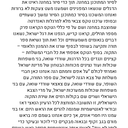
לסיור המתוכנן במחנה. תוך כדי סיור במחנה ראינו את
הדגלים שנשאו המפגינים ושמענו מעט צעקות לא ברורות
ואנחנו המשכנו בסיור כמתוכנן. הסיור נמשך כשעתיים
ובסופו ערכנו טקס צבאי מלא למרגלות האנדרטה
שמוצבת במחנה ושם על פי כללי הטקס הקראנו פרק
מספר תהילים, קראנו קדיש, הנפנו את דגל ישראל, נשאנו
דברים בנאומים משמעותיים וכל זאת תוך נשיאת ספר
תורה ותקיעה בשופר לבסוף שרנו את ההמנון הלאומי –
התקוה. בסוף הטקס אספתי את כל חברי המשלחת –
קצינים ונגדים בכל הדרגות, שורדי שואה, בני משפחות
שכולות ועוד נציגים מכוחות הבטחון של מדינת ישראל
ואמרתי לכולם "על אפם וחמתם הנה אנחנו כאן חברי
משלחת של צבא הגנה לישראל, עם ספר התורה, עם
השופר, עם שורדי שואה, עם צאצאי שורדי שואה, עם בני
משפחות שכולות ממערכות ישראל, על מדי הצבא
הישראלי ושרים שם בקולות רמים את שירת התקוה
הישראלית, זו התשובה המוחצת לכל הרעיון הנאצי דאז
ובודאי לאנטישמיות שמנסה להרים את הראש היום. אז בני
עמנו היו חסרי אונים, אך כיום אנחנו בשמם פה בראש
מורם בגב זקוף ובגאוה מבקרים כדי לזכור ובעיקר כדי