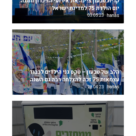
קרית טבעון ציינה את אירועי הזיכרון וחגגה
יום הולדת 75 למדינת ישראל
hanas
03.05.23
הלב של טבעון – טקס גני הילדים לכבוד
עצמאות 75 זכה להצלחה רבה גם השנה
hanas
28.04.23