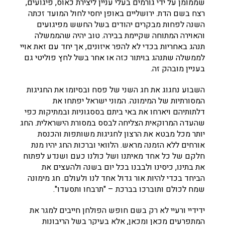
שממומן על ידי גורמים בעלי עניין ליצירת כאוס, פיגועים,
רצח בשם הדת. ירושליים באופן יחסי לחול המועד זכתה
השנה לפחות מבקרים יהודים בשל החשש מפיגועים
והאוירה המתוחה שקיימת בבירה. טוב יהיה שהממשלה
תנהג באחריות בכדי לא להפר איזונים, אך יחד עם זאת אויי
לממשלה שתנהג בויתור כזה או אחר בשל לחץ פוליטי גם
בעניין מובהק זה.
השבוע נחגוג את חג השני של פסח ובסיומו את החגיגות
המסורתיות של המימונה. המוני ישראל יפתחו את
דלתותיהם ויארחו את באי ביתם בססגוניות ובמתיקות כפי
שהעדה המרוקאית הצליחה לבסס במסורת הישראלית. החג
יותר מכל מבטא את הרצון לחגיגות משותפות והכנסת
אורחים ללא הזמנה מראש. הלוואי וברכות החג יהיו מנת
חלקם של כל אחד מאיתנו ושל כולנו כעם ושנדע לפתוח
את בתינו, כיסינו ולבבנו בכל יום בשנה ולהעצים את
הביחד בכדי להיות אור גדול אחד לנו ולעולם. חג מימונה
שמח לכולם ותוברכו בברכת – "תרבחו ותסעדו".
ידידיי ורעיי לא רק בשם חופש הפולחן חייבים למגר את
המתפרעים מכאן ומכאן, אלא בעיקר בשל הריבונות