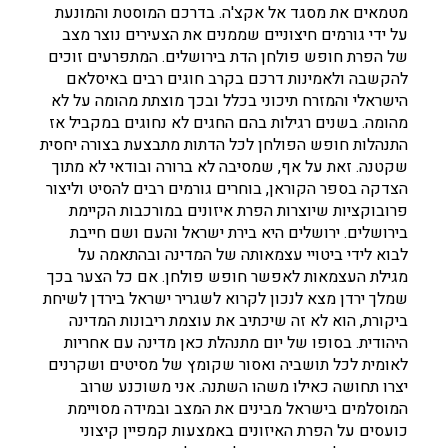
מטמאים את מסגד אל אקצ'ה. בדרכם המוסטת והמונעת
על ידי גורמים חיצוניים שממנים את הצעירים נוצר מצב
של הפרת חופש פולחן הדת בירושלים. המתפרעים זוכים
להקשבה ולאמינות דרכם בקרב חוגים רבים באיסלאם
הישראלי והמזרח תיכוני בכלל ובכך מוצתת מהומה על לא
מהומה. בשנים רגילות בהם החגים לא נחוגים במקביל אז
התנהלות חופש הפולחן לכל הדתות מתבצעת בצורה יחסית
שקטנה. זאת על אף, שמסיבה לא ברורה ובודאי לא מתוך
הצדקה בספר הקוראן, בוחרים גורמים רבים להסיט וליצור
פרובוקציות שיוצרות הפרת איזונים במורכבות הקיימת
בירושלים. ירושלים היא בירת ישראל והעם ושם חייבת
לבוא לידי ביטויי עצמאותה של המדינה ובהתאמה על
מגילת העצמאות לאפשר חופש פולחן. אם כל הצער בכך
שמלך ירדן מצא לנכון לקרוא לשגריר ישראל בירדן לשיחת
ביקורת, הוא לא זה שיכתיב את עוצמת ריבונות המדינה
היהודית. בסופו של יום מתנהלת כאן מדינה עם אחריות
לאומית לכל תושביה ואסור שקומץ של מסיטים ושקרנים
יצרו תחושה כאילו משהו השתנה. אני משוכנע שרוב
המוסלמים בישראל מבינים את המצב ובמידה מסויימת
כועסים על הפרת האיזונים באמצעות קמפיין קיצוני