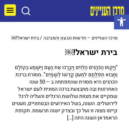
פתח סרגל נגישות
מרכז העניינים – חדשות טבעון והסביבה
בירת ישראל!￼
בירת ישראל!￼
”וַיָּקֻמוּ הַכֹּהֲנִים הַלְוִיִּם וַיְבָרֲכוּ אֶת הָעָם וַיִּשָּׁמַע בְּקוֹלָם
וַתָּבוֹא תְפִלָּתָם לִמְעוֹן קָדְשׁוֹ לַשָּׁמָיִם“. מסורת ברכת
הכהנים היא מסורת שהתפתחה ב – 50 שנה
האחרונות ובה מתבצעת ברכה המונית לעם ישראל
שמקיים את מצוות שלושת הרגלים והעליה לרגל
לירושלים. השנה, בשל האירועים הבטחוניים, מעטים
קיימו מצוה זו ועל כך ובצדק ישנה תרעומת. תקופת
הראמדאן השנה הינה […]