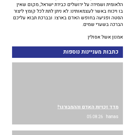
הלאומית ושמירה על ירושלים כבירת ישראל, מקום שאין
בו ויכוח באשר לעצמאותינו. לא ניתן לתת לכל קומץ ליצור
הסטה ופגיעה בחופש האדם בארצו. ובברכת תבוא עליכם
הברכה בשערי שמים.
אמנון אשל אסולין
כתבות מעניינות נוספות
מדד זכויות האדם וההמבורגר!
hanas
05.08.26