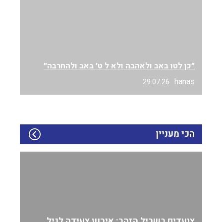
״כן לטו באב ולאהבה ולא ל ט׳ באב ולהחרבה״
hanas
29.07.26
הכי מעניין
צועדים בשביל הזהב: אירוע צעידה לגיל