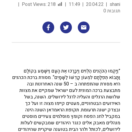
Post Views:
218
11:49
20.04.22
shani
תגובות 0
”וַיָּקֻמוּ הַכֹּהֲנִים הַלְוִיִּם וַיְבָרֲכוּ אֶת הָעָם וַיִּשָּׁמַע בְּקוֹלָם
וַתָּבוֹא תְפִלָּתָם לִמְעוֹן קָדְשׁוֹ לַשָּׁמָיִם“. מסורת ברכת הכהנים
היא מסורת שהתפתחה ב – 50 שנה האחרונות ובה
מתבצעת ברכה המונית לעם ישראל שמקיים את מצוות
שלושת הרגלים והעליה לרגל לירושלים. השנה, בשל
האירועים הבטחוניים, מעטים קיימו מצוה זו ועל כך
ובצדק ישנה תרעומת. תקופת הראמדאן השנה הינה
במקביל לחג הפסח וקומץ מוסלמים צעירים מוסטים
מנהלים מאבק אלים כנגד היהודים שמבקשים לעלות
לירושלים, לכותל ולהר הבית בטוענה שיקרית שהיהודים