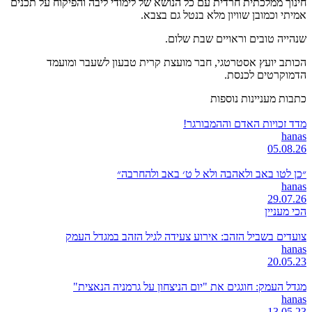
חינוך ממלכתית חרדית עם כל הנושא של לימודי ליבה והפיקוח על תכנים
אמיתי וכמובן שוויון מלא בנטל גם בצבא.
שנהייה טובים וראויים שבת שלום.
הכותב יועץ אסטרטגי, חבר מועצת קרית טבעון לשעבר ומועמד
הדמוקרטים לכנסת.
כתבות מעניינות נוספות
מדד זכויות האדם וההמבורגר!
hanas
05.08.26
״כן לטו באב ולאהבה ולא ל ט׳ באב ולהחרבה״
hanas
29.07.26
הכי מעניין
צועדים בשביל הזהב: אירוע צעידה לגיל הזהב במגדל העמק
hanas
20.05.23
מגדל העמק: חוגגים את "יום הניצחון על גרמניה הנאצית"
hanas
13.05.23