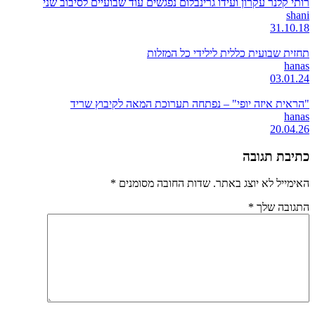
רותי קלנר עקרון ועידו גרינבלום נפגשים עוד שבועיים לסיבוב שני
shani
31.10.18
תחזית שבועית כללית לילידי כל המזלות
hanas
03.01.24
"הראית איזה יופי" – נפתחה תערוכת המאה לקיבוץ שריד
hanas
20.04.26
כתיבת תגובה
האימייל לא יוצג באתר.
שדות החובה מסומנים
*
התגובה שלך
*