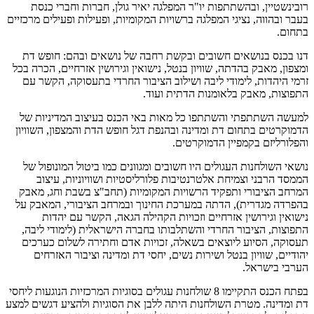
רובינשטיין, ובהשתתפות יו"ר המפלגה יאיר גולן, חברות וחברי כנסת
בעבר ובהווה, נציגי המפלגה ברשויות המקומיות, ופעילות ופעילים מרכזיים
בתחום.
דנו בכנס בנושאים חשובים ובקשת רחבה של נושאים ובהם: חופש דת
ומצפון, מאבק בהדתה, שוויון בנטל, נישואין וגירושין אזרחיים, הכרה בכל
זרמי היהדות, לימודי ליבה ושילוב הציבור החרדי בתעסוקה, הקשר עם
התפוצות, מאבק בלאומנות הדתית ועוד.
למעשה השתתפתי והשתתפו כל מאות באי הכנס בעיצוב המדיניות של
הדמוקרטים בתחום דת ומדינה ובהנפת דגל חופש הדת והמצפון, השוויון
והפלורליזם בקמפיין הדמוקרטים.
נושאי השולחנות העגולים היו חשובים ומגוונים כמו ביטול המונופול של
הממסד הרבני וצמיחת אלטרנטיבות פלורליסטיות ושוויוניות, עיצוב
המרחב הציבורי ותפקיד הרשויות המקומיות (תחב"צ בשבת וחג, מאבק
בהפרדה מגדרית), הדתה במערכת החינוך ובמרחב הציבורי, המאבק על
נישואין וגירושין אזרחיים וזכויות הקהילה הגאה, הקשר עם יהדות
התפוצות, הציבור החרדי והשתלבותו בחברה הישראלית (לימודי ליבה,
תעסוקה, הסיוע ליוצאים בשאלה, זכויות אדם וחתירה לשלום כערכים
יהודיים, שוויון בנטל ושירות נשים, יחסי דת ומדינה וציבור האזרחים
הערבי בישראל.
בפתח הכנס התקיימו 8 שולחנות עגולים בסוגיות המרכזיות הנוגעות ליחסי
דת ומדינה. מטרת השולחנות היתה ללבן את הסוגיות ולהציע דגשים למצע