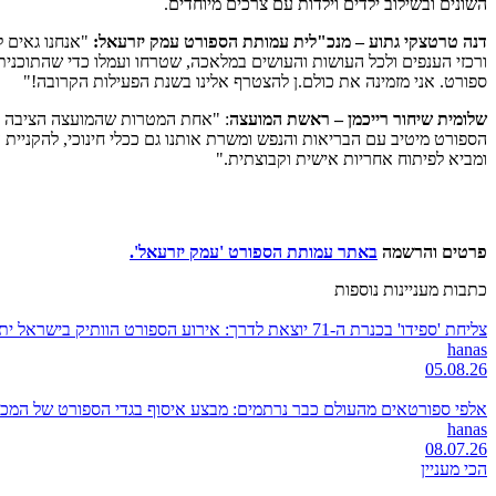
השונים ובשילוב ילדים וילדות עם צרכים מיוחדים.
דנה טרטצקי גתוע – מנכ"לית עמותת הספורט עמק יזרעאל:
"אנחנו גאים ל
ורכזי הענפים ולכל העושות והעושים במלאכה, שטרחו ועמלו כדי שהתוכנית
ספורט. אני מזמינה את כולם.ן להצטרף אלינו בשנת הפעילות הקרובה!"
שלומית שיחור רייכמן – ראשת המועצה
: "אחת המטרות שהמועצה הציבה כיעד
הספורט מיטיב עם הבריאות והנפש ומשרת אותנו גם ככלי חינוכי, להקניית ער
ומביא לפיתוח אחריות אישית וקבוצתית."
פרטים והרשמה
באתר עמותת הספורט 'עמק יזרעאל'.
כתבות מעניינות נוספות
צליחת 'ספידו' בכנרת ה-71 יוצאת לדרך: אירוע הספורט הוותיק בישראל יתקיים בסימן 'מצדיעים לצפון!'
hanas
05.08.26
אלפי ספורטאים מהעולם כבר נרתמים: מבצע איסוף בגדי הספורט של המכבי
hanas
08.07.26
הכי מעניין