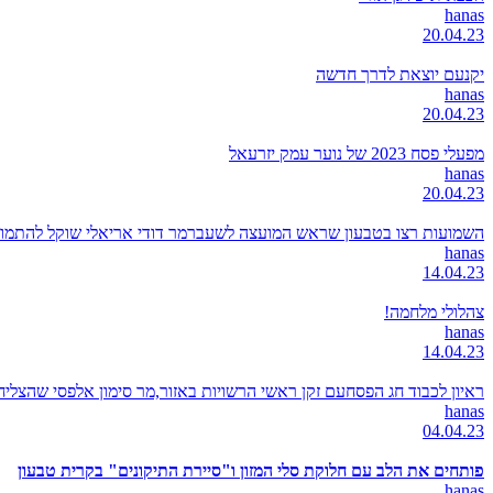
hanas
20.04.23
יקנעם יוצאת לדרך חדשה
hanas
20.04.23
מפעלי פסח 2023 של נוער עמק יזרעאל
hanas
20.04.23
השמועות רצו בטבעון שראש המועצה לשעברמר דודי אריאלי שוקל להתמודד
hanas
14.04.23
צהלולי מלחמה!
hanas
14.04.23
ראיון לכבוד חג הפסחעם זקן ראשי הרשויות באזור,מר סימון אלפסי שהצל
hanas
04.04.23
פותחים את הלב עם חלוקת סלי המזון ו"סיירת התיקונים" בקרית טבעון
hanas