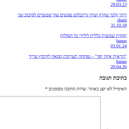
29.03.23
רותי קלנר עקרון ועידו גרינבלום נפגשים עוד שבועיים לסיבוב שני
shani
31.10.18
תחזית שבועית כללית לילידי כל המזלות
hanas
03.01.24
"הראית איזה יופי" – נפתחה תערוכת המאה לקיבוץ שריד
hanas
20.04.26
כתיבת תגובה
האימייל לא יוצג באתר.
שדות החובה מסומנים
*