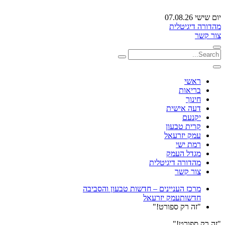
יום שישי 07.08.26
מהדורה דיגיטלית
צור קשר
ראשי
בריאות
חינוך
דעה אישית
יקנעם
קרית טבעון
עמק יזרעאל
רמת ישי
מגדל העמק
מהדורה דיגיטלית
צור קשר
מרכז העניינים – חדשות טבעון והסביבה
חדשות
עמק יזרעאל
"זה רק ספורט!"
"זה רק ספורט!"