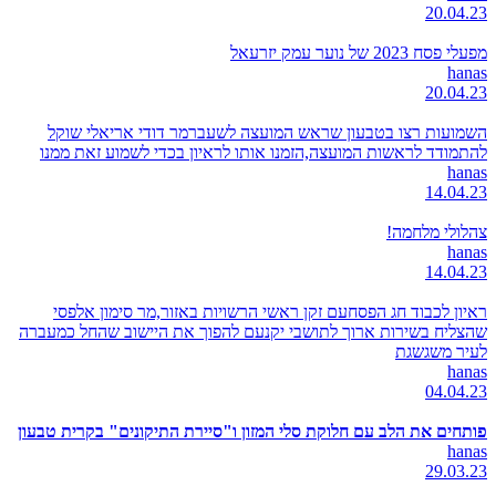
20.04.23
מפעלי פסח 2023 של נוער עמק יזרעאל
hanas
20.04.23
השמועות רצו בטבעון שראש המועצה לשעברמר דודי אריאלי שוקל
להתמודד לראשות המועצה,הזמנו אותו לראיון בכדי לשמוע זאת ממנו
hanas
14.04.23
צהלולי מלחמה!
hanas
14.04.23
ראיון לכבוד חג הפסחעם זקן ראשי הרשויות באזור,מר סימון אלפסי
שהצליח בשירות ארוך לתושבי יקנעם להפוך את היישוב שהחל כמעברה
לעיר משגשגת
hanas
04.04.23
פותחים את הלב עם חלוקת סלי המזון ו"סיירת התיקונים" בקרית טבעון
hanas
29.03.23