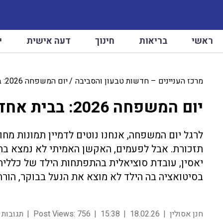
ראשי
בריאות
חינוך
דעה אישית
י
מרכז העניינים – חדשות טבעון והסביבה
יום המשפחה 2026: בבית אחד קטן מתחוללים שינויים גדולים
יום המשפחה 2026: בבית אחד קטן מתחוללים שינויים גדולים
לרגל יום המשפחה, אנחנו נוטים לדמיין תמונות מחו
תזכורת. אבל לפעמים, האקשן האמיתי לא נמצא בת
יאסין, עובדת סוציאלית בהתפתחות הילד של כללית 
בסיטואציה בה הילד לא מוצא את הנעל בבוקר, הור
חנן אסולין
18.02.26
15:38
756
Post Views:
תגובות 0