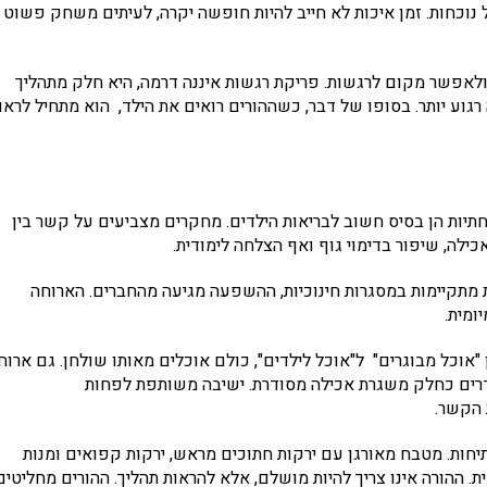
 נוכחות. זמן איכות לא חייב להיות חופשה יקרה, לעיתים משחק פשוט
ולאפשר מקום לרגשות. פריקת רגשות איננה דרמה, היא חלק מתהליך
גוע יותר. בסופו של דבר, כשההורים רואים את הילד, הוא מתחיל לראו
חתיות הן בסיס חשוב לבריאות הילדים. מחקרים מצביעים על קשר בין
ה, שיפור בדימוי גוף ואף הצלחה לימודית.
ת מתקיימות במסגרות חינוכיות, ההשפעה מגיעה מהחברים. הארוחה
ומית.
"אוכל מבוגרים" ל"אוכל לילדים", כולם אוכלים מאותו שולחן. גם ארוח
דרים כחלק משגרת אכילה מסודרת. ישיבה משותפת לפחות
 הקשר.
חות. מטבח מאורגן עם ירקות חתוכים מראש, ירקות קפואים ומנות
. ההורה אינו צריך להיות מושלם, אלא להראות תהליך. ההורים מחליטים