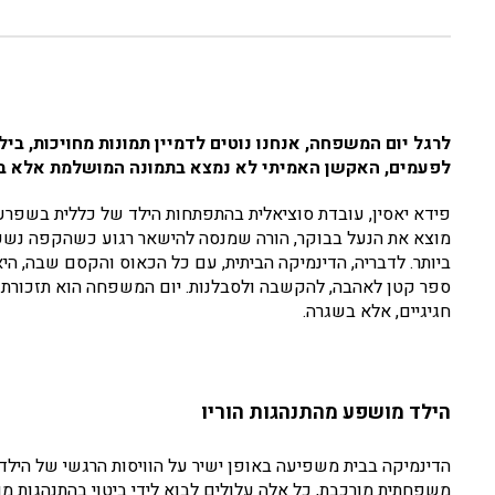
לרגל יום המשפחה, אנחנו נוטים לדמיין תמונות מחויכות, בי
לפעמים, האקשן האמיתי לא נמצא בתמונה המושלמת אלא בר
פידא יאסין, עובדת סוציאלית בהתפתחות הילד של כללית בשפרעם,
מוצא את הנעל בבוקר, הורה שמנסה להישאר רגוע כשהקפה נשפך,
ביותר. לדבריה, הדינמיקה הביתית, עם כל הכאוס והקסם שבה, הי
ספר קטן לאהבה, להקשבה ולסבלנות. יום המשפחה הוא תזכורת
חגיגיים, אלא בשגרה.
הילד מושפע מהתנהגות הוריו
הדינמיקה בבית משפיעה באופן ישיר על הוויסות הרגשי של הילדים
משפחתית מורכבת, כל אלה עלולים לבוא לידי ביטוי בהתנהגות מ