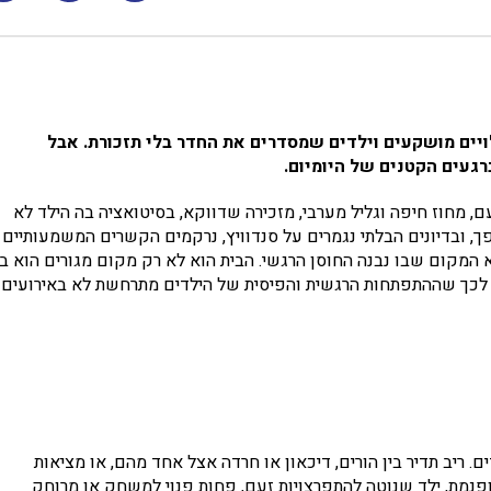
לויים מושקעים וילדים שמסדרים את החדר בלי תזכורת. אבל
געים הקטנים של היומיום.
 מחוז חיפה וגליל מערבי, מזכירה שדווקא, בסיטואציה בה הילד לא
 ובדיונים הבלתי נגמרים על סנדוויץ, נרקמים הקשרים המשמעותיים
א המקום שבו נבנה החוסן הרגשי. הבית הוא לא רק מקום מגורים הוא בי
 לכך שההתפתחות הרגשית והפיסית של הילדים מתרחשת לא באירועים
. ריב תדיר בין הורים, דיכאון או חרדה אצל אחד מהם, או מציאות
ופנמת, ילד שנוטה להתפרצויות זעם, פחות פנוי למשחק או מרוחק