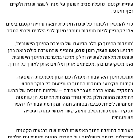
עיריית יקנעם פועלת סביב השעון על מנת לשמר שגרה ולקיים
רצף חינוכי.
כדי להמשיך ולשמור על שגרה חינוכית יוצאת עיריית יקנעם בימים
אלו לקמפיין לגיוס תומכות ותומכי חינוך לגני הילדים ולבתי הספר.
"תומכות החינוך הן הלב הפועם של מערכת החינוך היישובית",
מדגיש
ראש העיר, רומן פרס,
ומוסיף שהמערכת כולה רואה בהן
שותפות מלאות לעשייה וחלק מרכזי במערכת החינוך היישובית
ואנו משקיעים בהן, מעצימים אותן ומלווים אותן לאורך כל הדרך.
תומכת חינוך היא עבודה מעולה עם המון משמעות, השפעה,
וקידום מקצועי. תומכות החינוך משפיעות כל בוקר מחדש
בתפקיד שהוא הרבה מעבר לעבודה – שליחות חינוכית של ממש.
התומכות מהוות חלק בלתי נפרד מהצוות החינוכי, הן שותפות
יומיומיות ליצירת סביבה בטוחה, חמה ומקדמת עבור ילדי העיר.
תפקיד התומכות משלב נתינה, קשר אנושי עמוק ועשייה
משמעותית.
העבודה כתומכת חינוך מאפשרת להיות שם ברגעים הקטנים
והגדולים. רגעים מושלמים של חיוכים, הנאות וחוויות עם הילדים