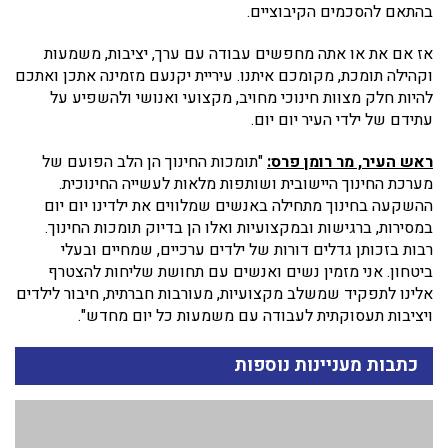
בהתאם להסכמים הקיבוציים.
אז אם את או אתה מחפשים עבודה עם ערך, יציבות, משמעות
וקהילה תומכת, מקומכם איתנו. עיריית יקנעם מזמינה אתכן ואתכם
להיות חלק מצוות חינוכי מחויב, מקצועי ואנושי ולהשפיע על
עתידם של ילדי העיר יום יום.
ראש העיר, מר רומן פרס:
"תומכות החינוך הן הלב הפועם של
מערכת החינוך היישובית ושותפות מלאות לעשייה החינוכית.
ההשקעה בחינוך מתחילה באנשים שמלווים את ילדינו יום יום
במסירות, ברגישות ובמקצועיות ואלו הן בדיוק תומכות החינוך.
רבות בזכותן גדלים דורות של ילדים ערכיים, שמחיים ובעלי
ביטחון. אני מזמין נשים ואנשים עם תחושת שליחות להצטרף
אלינו לתפקיד שמשלב מקצועיות, מעורבות חברתית, חיבור לילדים
ויציבות תעסוקתית לעבודה עם משמעות כל יום מחדש".
כתבות מעניינות נוספות