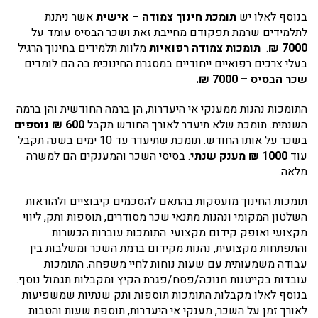
בנוסף לאלו יש
תומכת חינוך צמודה – אישית
אשר ניתנת
לתלמידים שרמת תפקודם מחייבת זאת ושכר הבסיס עומד על
7000 ₪
.
תומכות צמודה רפואיות
מלוות תלמידים בחינוך הרגיל
בעלי צרכים רפואיים ייחודיים במסגרת החינוכית בה הם לומדים.
שכר הבסיס – 7000 ₪.
התומכות נהנות ממענקי אי היעדרות, הן ברמה החודשית והן ברמה
השנתית. תומכת שלא תיעדר לאורך החודש תקבל
600 ₪ נוספים
בשכר על אותו החודש. תומכת שתיעדר עד 10 ימים בשנה תקבל
עוד
1000 ₪ מענק שנתי
. בסיסי השכר והמענקים הם למשרה
מלאה.
תומכות החינוך מועסקות בהתאם להסכמים קיבוציים ולהוראות
השלטון המקומי ונהנות מתנאי שכר מסודרים, תוספות ותק, ליווי
מקצועי ואופק קידום מקצועי. התומכות עוברות הכשרות
והתפתחות מקצועית, נהנות מקידום ברמת השכר ומשלבות בין
עבודה משמעותית עם שעות נוחות לחיי משפחה. התומכות
עובדות בקייטנות חנוכה/פסח/פגרת הקיץ ומקבלות תגמול נוסף.
בנוסף לאלו מקבלות התומכות תוספות ותק שנתיות שמשפיעות
לאורך זמן על השכר, מענקי אי היעדרות, תוספת שעות והטבות