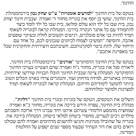
החינוך.
בטקס של בית החינוך "
למדעים אומנויות" ע"ש יצחק נבון
בירכהמנהלת
בית החינוך, שושי בן יוסף את בוגריה מחזור ד' ואמרה שבבית חינוך יצחק
נבון, בית שבו כל ילד הוא עולם ומלואו, בית שבו כל ילד לומד כיצד
להתמודד עם כל אתגר הנקרה בדרכו. המנהלת קראה לבוגריה לשאוף
תמיד להיות בני אדם סובלניים, רגישים וקשובים לזולת ובעיקר שופעים
אהבה, והוסיפה "תמשיכו לצמוח לכיוונים שנכונים לכם, כל אחד עם
הייחוד שלו, לתת ביטוי לסקרנותכם, חשיבתכם היצירתית והחקרנית שכל
כך מאפיינת אתכם".
בטקס של בית החינוך הדמוקרטי "
אורנים"
בירכהמנהלת בית החינוך,
ליאורה סגל את בוגריה, מחזור נ"ח ואמרה שהם הצטיינו בערכי החינוך
הדמוקרטי. המנהלת ציינה שבבית החינוך הובלו תכניות שדרשו יצירתיות,
עמידה באתגרים, למידה מרחוק ועוד, והבוגרים צוידו בארגז הכלים הטוב
ביותר להמשך לימודיהם וחייהם. המנהלת קראה לבוגריה לשאוף תמיד
למצוינות ולמיצוי יכולותיהם.
השלים את הטקסים, הטקס של בוגרות ובוגרי בית החינוך
"דליות"
.
מנהלת בית החינוך, עפרה הירש בירכה את בוגריה, מחזור כ"א ואמרה
שמחצית מהמסע הלימודי עשיתם איתנו ויחד עברנו דרך ארוכה והפכתם
מילדים רכים לנערים, מחסרי ביטחון למלאי ביטחון. המנהלת בירכה את
בוגריה על שהובילו מנהיגות והגיעו להישגים מדהימים ואמרה להם שכולנו
רואים בהם את דור העתיד שבעוד מספר שנים ישפיע על החלטות
המדינה.