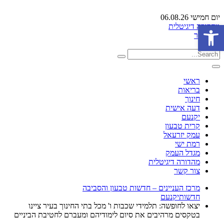
יום חמישי 06.08.26
פתח סרגל נגישות
מהדורה דיגיטלית
צור קשר
ראשי
בריאות
חינוך
דעה אישית
יקנעם
קרית טבעון
עמק יזרעאל
רמת ישי
מגדל העמק
מהדורה דיגיטלית
צור קשר
מרכז העניינים – חדשות טבעון והסביבה
חדשות
יקנעם
יצאו לחופשה: תלמידי שכבות ו' מכל בתי החינוך בעיר ציינו
בטקסים מרהיבים את סיום לימודיהם ומעברם לחטיבת הביניים