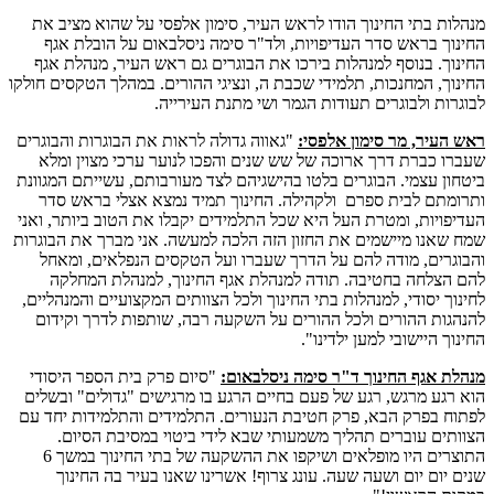
מנהלות בתי החינוך הודו לראש העיר, סימון אלפסי על שהוא מציב את
החינוך בראש סדר העדיפויות, ולד"ר סימה ניסלבאום על הובלת אגף
החינוך. בנוסף למנהלות בירכו את הבוגרים גם ראש העיר, מנהלת אגף
החינוך, המחנכות, תלמידי שכבת ה, ונציגי ההורים. במהלך הטקסים חולקו
לבוגרות ולבוגרים תעודות הגמר ושי מתנת העירייה.
ראש העיר, מר סימון אלפסי:
"גאווה גדולה לראות את הבוגרות והבוגרים
שעברו כברת דרך ארוכה של שש שנים והפכו לנוער ערכי מצוין ומלא
ביטחון עצמי. הבוגרים בלטו בהישגיהם לצד מעורבותם, עשייתם המגוונת
ותרומתם לבית ספרם ולקהילה. החינוך תמיד נמצא אצלי בראש סדר
העדיפויות, ומטרת העל היא שכל התלמידים יקבלו את הטוב ביותר, ואני
שמח שאנו מיישמים את החזון הזה הלכה למעשה. אני מברך את הבוגרות
והבוגרים, מודה להם על הדרך שעברו ועל הטקסים הנפלאים, ומאחל
להם הצלחה בחטיבה. תודה למנהלת אגף החינוך, למנהלת המחלקה
לחינוך יסודי, למנהלות בתי החינוך ולכל הצוותים המקצועיים והמנהליים,
להנהגות ההורים ולכל ההורים על השקעה רבה, שותפות לדרך וקידום
החינוך היישובי למען ילדינו".
מנהלת אגף החינוך ד"ר סימה ניסלבאום:
"סיום פרק בית הספר היסודי
הוא רגע מרגש, רגע של פעם בחיים הרגע בו מרגישים "גדולים" ובשלים
לפתוח בפרק הבא, פרק חטיבת הנעורים. התלמידים והתלמידות יחד עם
הצוותים עוברים תהליך משמעותי שבא לידי ביטוי במסיבת הסיום.
התוצרים היו מופלאים ושיקפו את ההשקעה של בתי החינוך במשך 6
שנים יום יום ושעה שעה. עונג צרוף! אשרינו שאנו בעיר בה החינוך