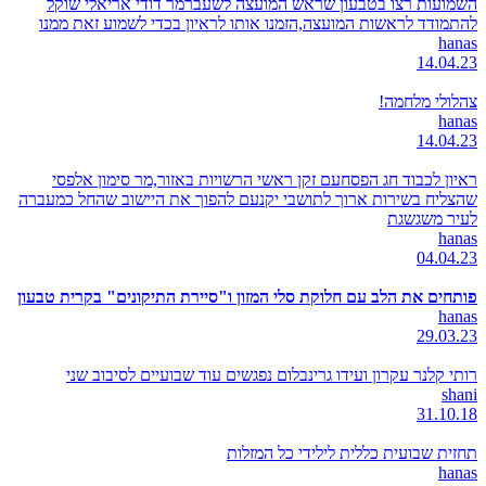
השמועות רצו בטבעון שראש המועצה לשעברמר דודי אריאלי שוקל
להתמודד לראשות המועצה,הזמנו אותו לראיון בכדי לשמוע זאת ממנו
hanas
14.04.23
צהלולי מלחמה!
hanas
14.04.23
ראיון לכבוד חג הפסחעם זקן ראשי הרשויות באזור,מר סימון אלפסי
שהצליח בשירות ארוך לתושבי יקנעם להפוך את היישוב שהחל כמעברה
לעיר משגשגת
hanas
04.04.23
פותחים את הלב עם חלוקת סלי המזון ו"סיירת התיקונים" בקרית טבעון
hanas
29.03.23
רותי קלנר עקרון ועידו גרינבלום נפגשים עוד שבועיים לסיבוב שני
shani
31.10.18
תחזית שבועית כללית לילידי כל המזלות
hanas