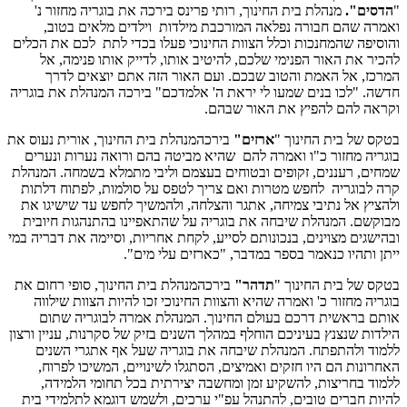
"
הדסים".
מנהלת בית החינוך, רותי פרינס בירכה את בוגריה מחזור נ'
ואמרה שהם חבורה נפלאה המורכבת מילדות וילדים מלאים בטוב,
והוסיפה שהמחנכות וכלל הצוות החינוכי פעלו בכדי לתת לכם את הכלים
להכיר את האור הפנימי שלכם, להיטיב אותו, לדייק אותו פנימה, אל
המרכז, אל האמת והטוב שבכם. ועם האור הזה אתם יוצאים לדרך
חדשה. "לכו בנים שמעו לי יראת ה' אלמדכם" בירכה המנהלת את בוגריה
וקראה להם להפיץ את האור שבהם.
בטקס של בית החינוך "
ארזים"
בירכהמנהלת בית החינוך, אורית נעוס את
בוגריה מחזור כ"ו ואמרה להם שהיא מביטה בהם ורואה נערות ונערים
שמחים, רעננים, זקופים ובטוחים בעצמם וליבי מתמלא בשמחה. המנהלת
קרה לבוגריה לחפש מטרות ואם צריך לטפס על סולמות, לפתוח דלתות
ולהציץ אל נתיבי צמיחה, אתגר והצלחה, ולהמשיך לחפש עד שישיגו את
מבוקשם. המנהלת שיבחה את בוגריה על שהתאפיינו בהתנהגות חיובית
ובהישגים מצוינים, בנכונותם לסייע, לקחת אחריות, וסיימה את דבריה במי
ייתן ותהיו כנאמר בספר במדבר, "כארזים עלי מים".
בטקס של בית החינוך "
תדהר"
בירכהמנהלת בית החינוך, סופי רחום את
בוגריה מחזור כ' ואמרה שהיא והצוות החינוכי זכו להיות הצוות שילווה
אותם בראשית דרכם בעולם החינוך. המנהלת אמרה לבוגריה שתום
הילדות שנצנץ בעיניכם הוחלף במהלך השנים בזיק של סקרנות, עניין ורצון
ללמוד ולהתפתח. המנהלת שיבחה את בוגריה שעל אף אתגרי השנים
האחרונות הם היו חזקים ואמיצים, הסתגלו לשינויים, המשיכו לפרוח,
ללמוד בחריצות, להשקיע זמן ומחשבה יצירתית בכל תחומי הלמידה,
להיות חברים טובים, להתנהל עפ"י ערכים, ולשמש דוגמא לתלמידי בית