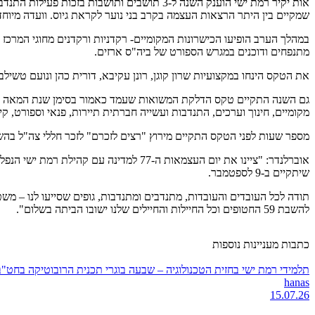
אות יקיר רמת ישי הוענק השנה ל-3 תושבים ותו
שמקיים בין היתר הרצאות העצמה בקרב בני נוער לקראת גיוס. וועדה מיו
מתנפחים ודוכנים במגרש הספורט של ביה"ס ארזים.
את הטקס הינחו במקצועיות שרון קוגן, רונן עקיבא, דורית כהן ונועם טשילבי
גם השנה התקיים טקס הדלקת המשואות שעמד כאמור בסימן שנת המאה לרמת
מקומיים, חינוך וערכים, התנדבות ועשייה חברתית תיירות, פנאי וספורט, קי
מספר שעות לפני הטקס התקיים מירוץ "רצים לזכרם" לזכר חללי צה"ל 
אוברלנדר: "ציינו את יום העצמאות ה-77
שיתקיים ב-9 לספטמבר.
תודה לכל העובדים והעובדות, מתנדבים ומתנדבות, גופים שסייעו לנו – משט
להשבת 59 החטופים וכל החיילות והחיילים שלנו ישובו הביתה בשלום".
כתבות מעניינות נוספות
תלמידי רמת ישי בחזית הטכנולוגיה – שבעה בוגרי תכנית הרובוטיקה בחט"ב היובל 
hanas
15.07.26