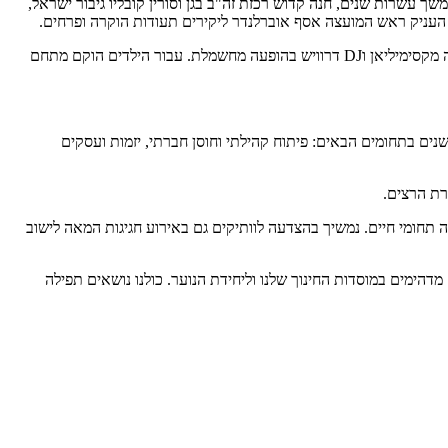
 הקהילה במשך עשרות שנים, חנה קדוש רכזת זה"ב בגן וסורין קובליו גיבור ישראל,
 העניק ראש המועצה אסף אוברלנדר ליקירים תעודות הוקרה ופרחים.
במהלך הערב הופיעו הכישרונות המקומיים- רקדניות ורקדנים מחוגי המרכז הקהילתי ומסטודיו תניס, וקטעי שירה ונגינה. לאחריהם עלו על הבמה מארינה מקסימיליאן וDJ דרוויש בהופעה מחשמלת. עבור הילדים הוקם מתחם
ם בתחומים הבאים: פיתוח קהילתי וחוסן חברתי, יזמות ועסקים
רת הרצים.
שפיעים בשבעה תחומי חיים. נמשיך בהצדעה לוותיקים גם באירוע חגיגות המאה לישוב
דהימים במוסדות החינוך שלנו וליחידת הנוער. כולנו נושאים תפילה