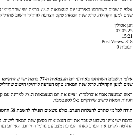
אלפי תושבים השתתפו באירועי 
שנים למען הקהילה. לרגל שנת המאה: טקס הצדעה לוותיקי הישוב שהדליק
חנן אסולין
07.05.25
15:21
Post Views:
318
תגובות 0
אלפי תושבים השתתפו באירועי
שנים למען הקהילה. לרגל שנת המאה: טקס הצדעה לוותיקי הישוב שהדליקו
ראש המועצה אסף אוברלנדר:
"
ציינו את יום ה
חגיגות המאה לישוב שיתקיים ב-9 לספטמבר.
תודה לכל מי שתרם להצלחת הערב. כולנו נושאים תפילה להשבת 59 החטופים וכל החיילות והחיילים שלנו ישובו הביתה בשלום".
ברמת ישי ציינו בשבוע שעבר את יום העצמאות בסימן שנת המאה לישוב. בנ
החלטה לקיים את הערב לאחר הערכת מצב עם גורמי החירום. האירוע נערך בבמה המרכז