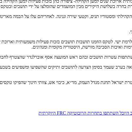
שבות בזכות פעילות התנדבותית ארוכת שנים למען הקהילה- ציפורה כהן בזכות פעילות למען
חדת בחרה בשלושת היקירים מבין המועמדים שהומלצו על ידי תושבים ובטקס
.
 ישי. לטקס הוזמנו תושבות תושבים בזכות פעילות משמעותית וארוכת שני
ימות ואיכות הסביבה מורשת, היסטוריה מקומית ומנהיגים.
בהשתתפות עשרות תושבים ובהם ראש המועצה אסף אוברלנדר שהצטרף לחבו
 למדינה עם קהילת רמת ישי הנפלאה בערב שעמד בסימן הצדעה לתושבים ותיקים שהשפיעו ומ
רת ישראל תחנת מגדל העמק, מד״א, כיבוי אש, צוותי חינוך שהפיקו טקסים מ
השתתפו בתחרות הרובוטיקה FRC היוקרתית