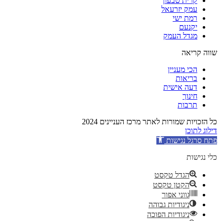
קרית טבעון
עמק יזרעאל
רמת ישי
יקנעם
מגדל העמק
שווה קריאה
הכי מעניין
בריאות
דעה אישית
חינוך
תרבות
כל הזכויות שמורות לאתר מרכז העניינים 2024
דילוג לתוכן
פתח סרגל נגישות
כלי נגישות
הגדל טקסט
הקטן טקסט
גווני אפור
ניגודיות גבוהה
ניגודיות הפוכה