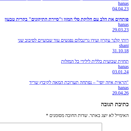
hanas
04.04.23
פותחים את הלב עם חלוקת סלי המזון ו"סיירת התיקונים" בקרית טבעון
hanas
29.03.23
רותי קלנר עקרון ועידו גרינבלום נפגשים עוד שבועיים לסיבוב שני
shani
31.10.18
תחזית שבועית כללית לילידי כל המזלות
hanas
03.01.24
"הראית איזה יופי" – נפתחה תערוכת המאה לקיבוץ שריד
hanas
20.04.26
כתיבת תגובה
האימייל לא יוצג באתר.
שדות החובה מסומנים
*