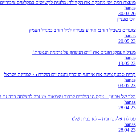
מועצת רמת ישי מחבקת את הקהילה: מלונית לקשישים במקלטים ציבוריים, 
hanas
30.03.26
הכי מעניין
צועדים בשביל הזהב: אירוע צעידה לגיל הזהב במגדל העמק
hanas
20.05.23
מגדל העמק: חוגגים את "יום הניצחון על גרמניה הנאצית"
hanas
13.05.23
קרית טבעון ציינה את אירועי הזיכרון וחגגה יום הולדת 75 למדינת ישראל
hanas
03.05.23
הלב של טבעון – טקס גני הילדים לכבוד עצמאות 75 זכה להצלחה רבה גם השנה
hanas
28.04.23
פסולת אלקטרונית – לא בבית שלנו
hanas
28.04.23