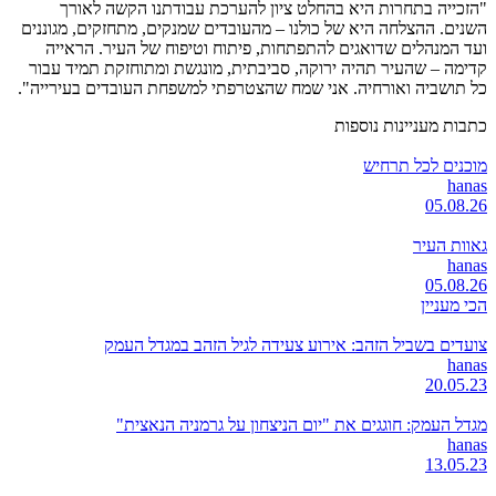
"הזכייה בתחרות היא בהחלט ציון להערכת עבודתנו הקשה לאורך
השנים. ההצלחה היא של כולנו – מהעובדים שמנקים, מתחזקים, מגוננים
ועד המנהלים שדואגים להתפתחות, פיתוח וטיפוח של העיר. הראייה
קדימה – שהעיר תהיה ירוקה, סביבתית, מונגשת ומתוחזקת תמיד עבור
כל תושביה ואורחיה. אני שמח שהצטרפתי למשפחת העובדים בעירייה".
כתבות מעניינות נוספות
מוכנים לכל תרחיש
hanas
05.08.26
גאוות העיר
hanas
05.08.26
הכי מעניין
צועדים בשביל הזהב: אירוע צעידה לגיל הזהב במגדל העמק
hanas
20.05.23
מגדל העמק: חוגגים את "יום הניצחון על גרמניה הנאצית"
hanas
13.05.23