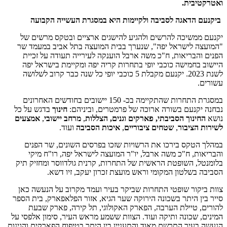
ואטרקטיבית.
ביקנעם הדאגה לסביבה ולקיימות היא במסגרת העשייה הקבועה
יקנעם ממשיכה להרשים ולהגיע להישגים ארציים ובטקס מרשים של
"המועצה לישראל יפה", שנערך בבית המועצה בתל אביב במעמד שר
הפנים והבריאות, ח"כ משה ארבל הוענקה לעירייה תעודה על זכיית
היישוב בחמישה כוכבי יופי בתחרות קריה יפה ומקיימת בישראל יפה
לשנת 2023. יקנעם מקבלת 5 כוכבי יופי כל שנה כבר קרוב לשלושה
עשורים.
במסגרת התחרות שהתקיימה בכ- 150 יישובים בחודשים האחרונים
נבחנה יקנעם בשורה ארוכה של פרמטרים, וביניהם:
חינוך
בדגש על כל
נושא
החינוך הסביבתי, פארקים וגנים, הצללות
,
מרחב יישובי
,
אמצעים
לשירות הציבור
,
שטחים ציבוריים
,
איכות הסביבה
ועוד.
במהלך הטקס בירכו את הרשויות שזכו בפרסים השונים, שר הפנים
והבריאות, ח"כ משה ארבל, יו"ר המועצה לישראל יפה, רו"ח מיקי
בלומנטל, השופטת הראשית של התחרות, קרנית גולדווסר ומחזיק תיק
הסביבה בשלטון המקומי וראש מועצת זכרון יעקב, זיו דשא.
צוות ביקור שופטי התחרות שביקר בעיר ועמד מקרוב על הנעשה כאן
סייר בין היתר בשכונה הירוקה שער הגיא, אזור הפלאפארק, בית הספר
להורים, טיילת הערבה, הפארק האקולוגי, תל קירה, פארק שבעת
המינים, שכונה ותיקה ועוד. הצוות ששמע מראש העיר, סימון אלפסי על
הנעשה בעיר התרשם מאוד והתעניין בין היתר בטיפוח הפארקים והגינות