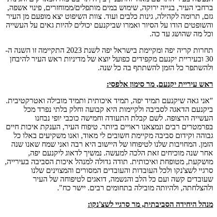
ברחבי העיר, בנייה ירוקה, שימוש במים מותפלים/ממוחזרים, פינוי אשפה,
גזם, תרומה לקהילה, גינות כלבים ועוד. צוות השיפוט יצא מופעם מן העיר
והשופטים הודו על הסיור ואמרו שביקנעם יכולים להיות גאים על העשייה
וכל מה שהושג עד כה.
תחרות קריה יפה ומקיימת בישראל יפה לשנת 2023 התקיימה זו השנה ה-
30 ובעיריית יקנעם מקפידים כפועל יוצא של מדיניות ראש העיר להיבחן
ולהשתפר כל הזמן להשתתף בה כל שנה.
ראש עיריית יקנעם, מר סימון אלפסי:
"אני גאה שיקנעם תמיד יפה, תמיד איכותית ותמיד מובילה ואטרקטיבית.
ביקנעם הדאגה לסביבה ולקיימות היא קבועה וחלק בלתי נפרד מכל
העשייה הרצופה. לשם קבלת התעודה וחמישה כוכבי יופי נבחנו
בפרמטרים רבים ונמצאנו ראויים ביותר. טיפוח העיר, הענקת איכות חיים
גבוהה וקידום סביבה מקיימת חשובים לי מאוד, ואנו משקיעים באלו כל
הזמן. המחויבות שלנו לטיפוחו של היישוב היא רבה ואני שמח שאנו שנה
אחר שנה מוכיחים זאת הלכה למעשה. נמשיך לדאוג ליקנעם יפה,
מושקעת, מטופחת ואיכותית. תודה גדולה למנהל איכות הסביבה בעירייה,
סרגיי לשצ'נקו ולכל העובדות והעובדים המסורים והמצוינים שלנו
שעובדים קשה ועם כל הלב והנשמה, דואגים לטיפוחה של העיר
ולהצלחתה, ולהיותה מובילה בתחומים רבים. יישר כח".
מנהל היחידה הסביבתית, מר סרגיי לשצ'נקו: