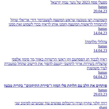
מפעלי פסח 2023 של נוער עמק יזרעאל
hanas
20.04.23
השמועות רצו בטבעון שראש המועצה לשעברמר דודי אריאלי שוקל
להתמודד לראשות המועצה,הזמנו אותו לראיון בכדי לשמוע זאת ממנו
hanas
14.04.23
צהלולי מלחמה!
hanas
14.04.23
ראיון לכבוד חג הפסחעם זקן ראשי הרשויות באזור,מר סימון אלפסי
שהצליח בשירות ארוך לתושבי יקנעם להפוך את היישוב שהחל כמעברה
לעיר משגשגת
hanas
04.04.23
פותחים את הלב עם חלוקת סלי המזון ו"סיירת התיקונים" בקרית טבעון
hanas
29.03.23
רותי קלנר עקרון ועידו גרינבלום נפגשים עוד שבועיים לסיבוב שני
shani