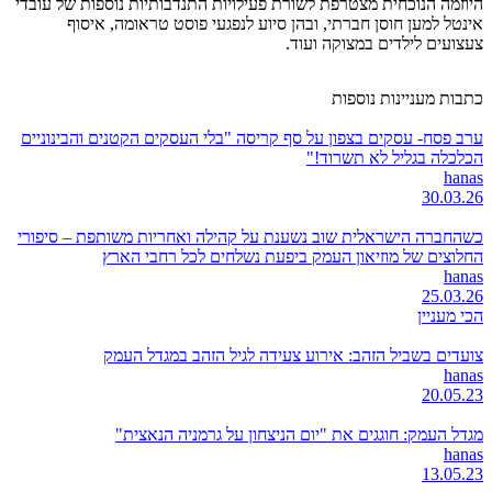
היוזמה הנוכחית מצטרפת לשורת פעילויות התנדבותיות נוספות של עובדי
אינטל למען חוסן חברתי, ובהן סיוע לנפגעי פוסט טראומה, איסוף
צעצועים לילדים במצוקה ועוד.
כתבות מעניינות נוספות
ערב פסח- עסקים בצפון על סף קריסה "בלי העסקים הקטנים והבינוניים
הכלכלה בגליל לא תשרוד!"
hanas
30.03.26
כשהחברה הישראלית שוב נשענת על קהילה ואחריות משותפת – סיפורי
החלוצים של מוזיאון העמק ביפעת נשלחים לכל רחבי הארץ
hanas
25.03.26
הכי מעניין
צועדים בשביל הזהב: אירוע צעידה לגיל הזהב במגדל העמק
hanas
20.05.23
מגדל העמק: חוגגים את "יום הניצחון על גרמניה הנאצית"
hanas
13.05.23