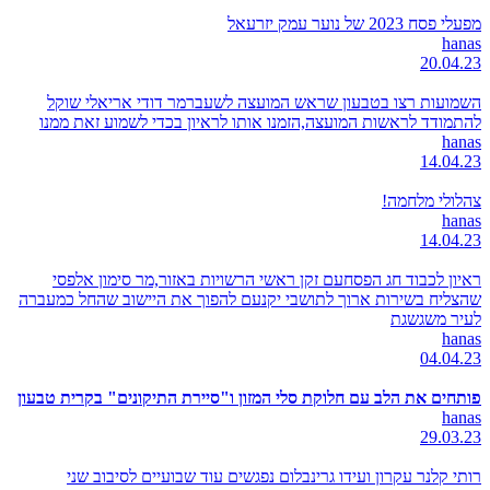
מפעלי פסח 2023 של נוער עמק יזרעאל
hanas
20.04.23
השמועות רצו בטבעון שראש המועצה לשעברמר דודי אריאלי שוקל
להתמודד לראשות המועצה,הזמנו אותו לראיון בכדי לשמוע זאת ממנו
hanas
14.04.23
צהלולי מלחמה!
hanas
14.04.23
ראיון לכבוד חג הפסחעם זקן ראשי הרשויות באזור,מר סימון אלפסי
שהצליח בשירות ארוך לתושבי יקנעם להפוך את היישוב שהחל כמעברה
לעיר משגשגת
hanas
04.04.23
פותחים את הלב עם חלוקת סלי המזון ו"סיירת התיקונים" בקרית טבעון
hanas
29.03.23
רותי קלנר עקרון ועידו גרינבלום נפגשים עוד שבועיים לסיבוב שני