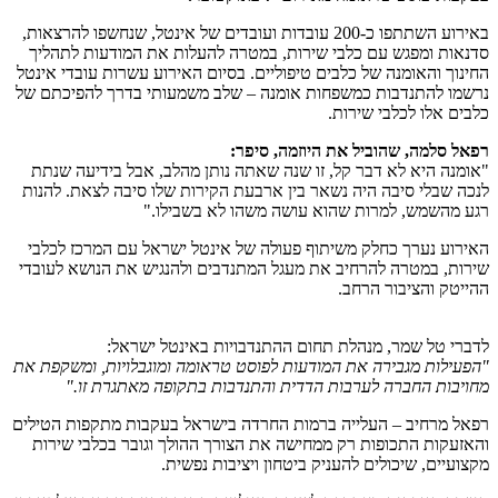
באירוע השתתפו כ-200 עובדות ועובדים של אינטל, שנחשפו להרצאות,
סדנאות ומפגש עם כלבי שירות, במטרה להעלות את המודעות לתהליך
החינוך והאומנה של כלבים טיפוליים. בסיום האירוע עשרות עובדי אינטל
נרשמו להתנדבות כמשפחות אומנה – שלב משמעותי בדרך להפיכתם של
כלבים אלו לכלבי שירות.
רפאל סלמה, שהוביל את היוזמה, סיפר
:
"אומנה היא לא דבר קל, זו שנה שאתה נותן מהלב, אבל בידיעה שנתת
לנכה שבלי סיבה היה נשאר בין ארבעת הקירות שלו סיבה לצאת. להנות
רגע מהשמש, למרות שהוא עושה משהו לא בשבילו."
האירוע נערך כחלק משיתוף פעולה של אינטל ישראל עם המרכז לכלבי
שירות, במטרה להרחיב את מעגל המתנדבים ולהנגיש את הנושא לעובדי
ההייטק והציבור הרחב.
לדברי טל שמר, מנהלת תחום ההתנדבויות באינטל ישראל:
"
הפעילות מגבירה את המודעות לפוסט טראומה ומוגבלויות, ומשקפת את
מחויבות החברה לערבות הדדית והתנדבות בתקופה מאתגרת זו
."
רפאל מרחיב – העלייה ברמות החרדה בישראל בעקבות מתקפות הטילים
והאזעקות התכופות רק ממחישה את הצורך ההולך וגובר בכלבי שירות
מקצועיים, שיכולים להעניק ביטחון ויציבות נפשית.