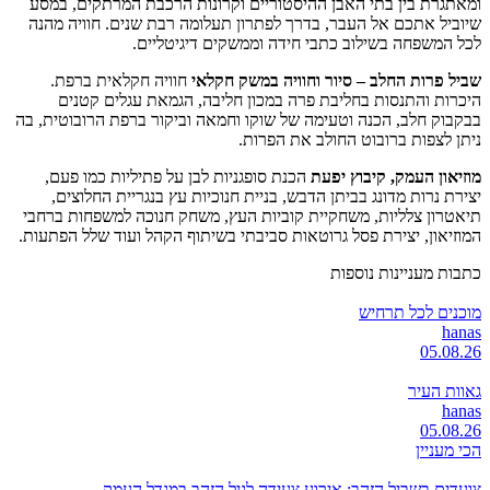
ומאתגרת בין בתי האבן ההיסטוריים וקרונות הרכבת המרתקים, במסע
שיוביל אתכם אל העבר, בדרך לפתרון תעלומה רבת שנים. חוויה מהנה
לכל המשפחה בשילוב כתבי חידה וממשקים דיגיטליים.
שביל פרות החלב – סיור וחוויה במשק חקלאי
חוויה חקלאית ברפת.
היכרות והתנסות בחליבת פרה במכון חליבה, הגמאת עגלים קטנים
בבקבוק חלב, הכנה וטעימה של שוקו וחמאה וביקור ברפת הרובוטית, בה
ניתן לצפות ברובוט החולב את הפרות.
מוזיאון העמק, קיבוץ יפעת
הכנת סופגניות לבן על פתיליות כמו פעם,
יצירת נרות מדונג בביתן הדבש, בניית חנוכיות עץ בנגריית החלוצים,
תיאטרון צלליות, משחקיית קוביות העץ, מ
שחק חנוכה למשפחות ברחבי
המוזיאון, יצירת פסל גרוטאות סביבתי בשיתוף הקהל ועוד שלל הפתעות.
כתבות מעניינות נוספות
מוכנים לכל תרחיש
hanas
05.08.26
גאוות העיר
hanas
05.08.26
הכי מעניין
צועדים בשביל הזהב: אירוע צעידה לגיל הזהב במגדל העמק