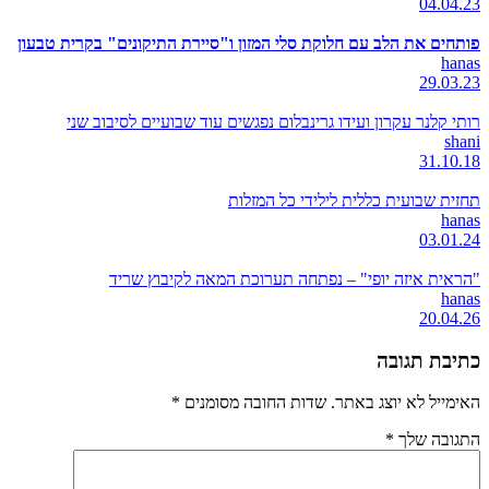
04.04.23
פותחים את הלב עם חלוקת סלי המזון ו"סיירת התיקונים" בקרית טבעון
hanas
29.03.23
רותי קלנר עקרון ועידו גרינבלום נפגשים עוד שבועיים לסיבוב שני
shani
31.10.18
תחזית שבועית כללית לילידי כל המזלות
hanas
03.01.24
"הראית איזה יופי" – נפתחה תערוכת המאה לקיבוץ שריד
hanas
20.04.26
כתיבת תגובה
האימייל לא יוצג באתר.
שדות החובה מסומנים
*
התגובה שלך
*