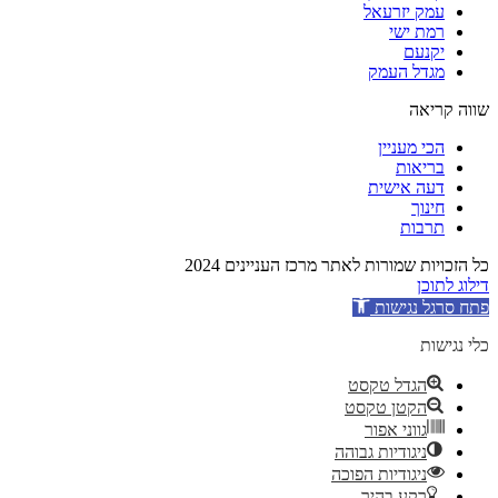
עמק יזרעאל
רמת ישי
יקנעם
מגדל העמק
שווה קריאה
הכי מעניין
בריאות
דעה אישית
חינוך
תרבות
כל הזכויות שמורות לאתר מרכז העניינים 2024
דילוג לתוכן
פתח סרגל נגישות
כלי נגישות
הגדל טקסט
הקטן טקסט
גווני אפור
ניגודיות גבוהה
ניגודיות הפוכה
רקע בהיר