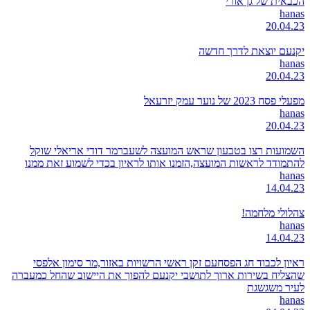
הכבאית של גן אורי
hanas
20.04.23
יקנעם יוצאת לדרך חדשה
hanas
20.04.23
מפעלי פסח 2023 של נוער עמק יזרעאל
hanas
20.04.23
השמועות רצו בטבעון שראש המועצה לשעברמר דודי אריאלי שוקל
להתמודד לראשות המועצה,הזמנו אותו לראיון בכדי לשמוע זאת ממנו
hanas
14.04.23
צהלולי מלחמה!
hanas
14.04.23
ראיון לכבוד חג הפסחעם זקן ראשי הרשויות באזור,מר סימון אלפסי
שהצליח בשירות ארוך לתושבי יקנעם להפוך את היישוב שהחל כמעברה
לעיר משגשגת
hanas