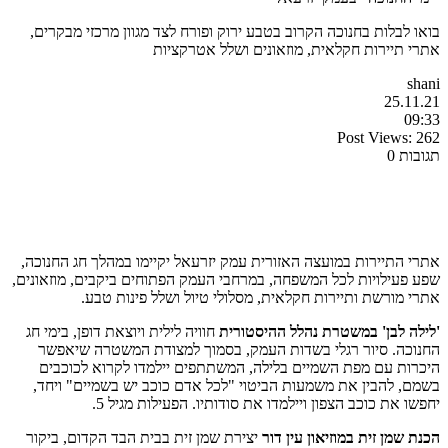
בואו לבלות בחנוכה הקרוב בטבע ירוק ופורח לצד מגוון מרכזי מבקרים,
אתרי תיירות חקלאית, מוזאונים ושלל אטרקציות
shani
25.11.21
09:33
Post Views:
262
תגובות 0
אתרי התיירות במועצה האזורית עמק יזרעאל יקיימו במהלך חג החנוכה,
שפע פעילויות לכל המשפחה, במרחבי העמק הפתוחים ביקבים, מוזאונים,
אתרי מורשת ותיירות חקלאית, מסלולי טיול ושלל פינות טבע.
'לילה לבן' במשטרת נהלל ההיסטורית
חוויה לילית ויוצאת דופן, בימי חג
החנוכה. סיור רגלי בשדות העמק, בסמוך למצודת המשטרה שיאפשר
היכרות עם מפת השמיים בלילה, המשתתפים יילמדו לקרוא לכוכבים
בשמם, להבין את משמעות הביטוי "לכל אדם כוכב יש בשמיים" ויחד,
יחפשו את כוכב הצפון ויילמדו את סודותיו. הפעילות מגיל 5.
הכנת שמן זית במוזיאון עין דור
יצירת שמן זית בבית הבד הקדום, ביקור