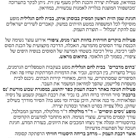
במוזיאון, פעילות יצירה והכנת תליון מענף עץ זית. ניתן לבקר בתערוכה
'מכושפות' המוצגת בגלריה לאמנות עכשווית, במוזיאון.
חגיגת שמן הזית ראשון המסיק
בבוסתן איתן, בבית לחם הגלילית
מופע
מוסיקלי לכל המשפחה במטע הזיתים במשק. קאברים לשירים ישראלים
עם להקת 'שבלול' – תוצרת העמק.
פעילות בוקרים חוויתית בחוות רנצ'ו מניס, ציפורי
אירוע עוצר נשימה של
הכנסת עדר הסוסים מהמרעה, האכלה, הדרכה מקצועית על הכנת הסוס
לפני רכיבה, טיול רכיבה בשטחי המרעה של הסוסים בנופיה היפים של
ציפורי, בסמוך לגן הלאומי.
בתיאום מראש.
'
בתים מדברים' בבית לחם הגלילית
מסע בעקבות הטמפלרים הגרמנים,
נטייל בחצרות, בין הבתים, ונכיר את הדמויות המרתקות שחיו פה ואת
הסיפורים שמסתתרים, עד היום, מאחורי קירות הבתים. ניכנס לבית
משפחת פליישמן, שהפך למוזיאון המשמר את העבר.
פעילות חנוכה באתר רכבת העמק כפר יהושע, במסגרת שבוע מורשת 'נס
ברכבת'
סיור חוויתי ברוח החג, בו נכיר את רכבת העמק ונשמע על ניסיה
ונפלאותיה. מי בנה אותה, היכן עברה ומי נסע בה? הסיור מודרך בשילוב
שחקן, כולל צפייה בסרט האתר ובסדנת יצירה.
מופע 'ניסים וניסויים' – ד"ר מולקולה
ד"ר מולקולה, המדען המבולבל,
עורך קסמים מדעיים, עוצרי נשימה. הוא מתחבר למדענים הקדומים
בהיסטוריה ומגלה איך ניצחו המכבים את היוונים, בעזרת המדע. חגיגת
חנוכה של הפתעות מדעיות!
אוצר רכבת העמק – מרחב בריחה היסטורי חוויתי
הרפתקה קסומה