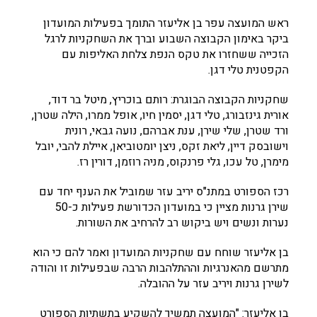
ראש המועצה עפר בן אליעזר התומך בפעילות המועדון
ביקר באימון הקבוצה השבוע וברך את השחקניות לרגל
הזכייה ששחזרו את טקס הנפת צלחת האליפות עם
הקפטנית טלי דגן.
שחקניות הקבוצה הבוגרת: רותם בוכריץ, מיטל בר דוד,
אורית גינזבורג, טלי דגן, יסמין חיו, אופל ממרו, הילה שטרן,
ורד שטרן, שלי שירן, ענת אברהם, נועה גבאי, רונית
וישובסק דיין, ליאת זקס, ניצן יומטוביאן, איילת להבי, יובל
מימרן, טל עכו, גלי פרנקוס, מניה רוזמן, דורין רז.
רכז הספורט במתנ"ס יריב עזר שמוביל את הענף יחד עם
שירן גרנות מציין כי במועדון הכדורשת פעילות כ-50
נערות ונשים ויש ביקוש רב להרחיב את השורות.
בן אליעזר שוחח עם שחקניות המועדון ואמר להם כי הוא
מתרשם מהאנרגיות וההתלהבות הרבה שבפעילות זו והודה
לשירן גרנות ויריב עזר על ההובלה.
בן אליעזר: "המועצה תמשיך להשקיע בתשתיות הספורט