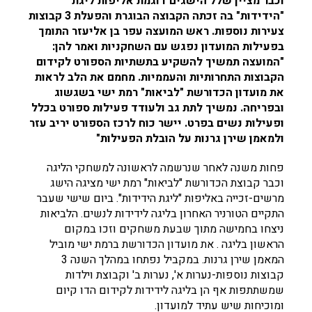
וכבר מציין שלל הישגים דוגמת אליפות ליגת
"הידידות" בה זכתה הקבוצה הבוגרת והפעלת 3 קבוצות
צעירות נוספות. ראש המועצה עפר בן אליעזר התומך
בפעילות המועדון נפגש עם השחקניות ואמר להן
:
"המועצה תמשיך להשקיע בתשתיות הספורט לקידום
הקבוצות התחרותיות והעממיות. מחמם את הלב לראות
את מועדון הכדורשת "לביאות" רמת ישי בשגשוג
ובפריחה. נמשיך לתת גב ולעודד פעילות ספורט בכלל
ופעילות נשים בפרט. יישר כוח לרכז הספורט יריב עזר
ולמאמן שירן גרנות על הובלת הפעילות"
פחות משנה לאחר שנרשמה לראשונה למשחקי הליגה
וכבר קבוצת הכדורשת "לביאות" רמת ישי מציגה הישג
מרשים-זכייה באליפות "ליגת הידידות". ביום שישי שעבר
התקיים הטורניר האחרון בליגה לידידות לנשים. הלביאות
ניצחו בחמישה מתוך שבעת משחקים וזכו במקום
הראשון בליגה . את מועדון הכדורשת ברמת ישי מוביל
המאמן שירן גרנות. במקביל נפתחו במהלך השנה 3
קבוצות נוספות-נערות א', נערות ב' וקבוצת וילדות
שמשתתפות אף הן בליגה לידידות לקידום הדו קיום
ומוכיחות שיש עתיד למועדון.