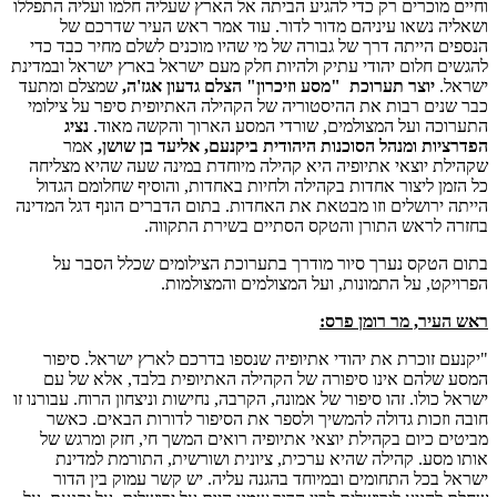
וחיים מוכרים רק כדי להגיע הביתה אל הארץ שעליה חלמו ועליה התפללו
ושאליה נשאו עיניהם מדור לדור. עוד אמר ראש העיר שדרכם של
הנספים הייתה דרך של גבורה של מי שהיו מוכנים לשלם מחיר כבד כדי
להגשים חלום יהודי עתיק ולהיות חלק מעם ישראל בארץ ישראל ובמדינת
ישראל.
יוצר תערוכת "מסע וזיכרון" הצלם גדעון אגז'ה,
שמצלם ומתעד
כבר שנים רבות את ההיסטוריה של הקהילה האתיופית סיפר על צילומי
התערוכה ועל המצולמים, שורדי המסע הארוך והקשה מאוד.
נציג
הפדרציות ומנהל הסוכנות היהודית ביקנעם, אליעד בן שושן,
אמר
שקהילת יוצאי אתיופיה היא קהילה מיוחדת במינה שעה שהיא מצליחה
כל הזמן ליצור אחדות בקהילה ולחיות באחדות, והוסיף שחלומם הגדול
הייתה ירושלים וזו מבטאת את האחדות. בתום הדברים הונף דגל המדינה
בחזרה לראש התורן והטקס הסתיים בשירת התקווה.
בתום הטקס נערך סיור מודרך בתערוכת הצילומים שכלל הסבר על
הפרויקט, על התמונות, ועל המצולמים והמצולמות.
ראש העיר, מר רומן פרס:
"יקנעם זוכרת את יהודי אתיופיה שנספו בדרכם לארץ ישראל. סיפור
המסע שלהם אינו סיפורה של הקהילה האתיופית בלבד, אלא של עם
ישראל כולו. זהו סיפור של אמונה, הקרבה, נחישות וניצחון הרוח. עבורנו זו
חובה וזכות גדולה להמשיך ולספר את הסיפור לדורות הבאים. כאשר
מביטים כיום בקהילת יוצאי אתיופיה רואים המשך חי, חזק ומרגש של
אותו מסע. קהילה שהיא ערכית, ציונית ושורשית, התורמת למדינת
ישראל בכל התחומים ובמיוחד בהגנה עליה. יש קשר עמוק בין הדור