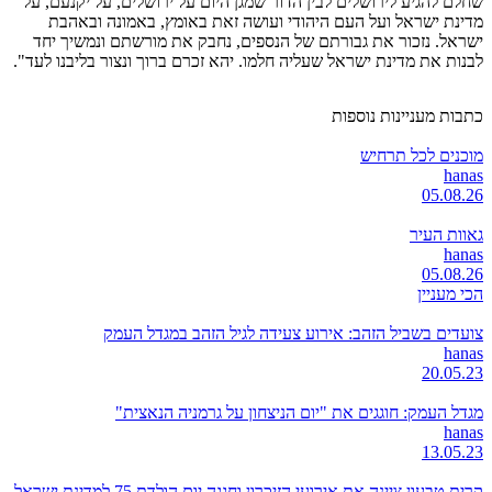
שחלם להגיע לירושלים לבין הדור שמגן היום על ירושלים, על יקנעם, על
מדינת ישראל ועל העם היהודי ועושה זאת באומץ, באמונה ובאהבת
ישראל. נזכור את גבורתם של הנספים, נחבק את מורשתם ונמשיך יחד
לבנות את מדינת ישראל שעליה חלמו. יהא זכרם ברוך ונצור בליבנו לעד".
כתבות מעניינות נוספות
מוכנים לכל תרחיש
hanas
05.08.26
גאוות העיר
hanas
05.08.26
הכי מעניין
צועדים בשביל הזהב: אירוע צעידה לגיל הזהב במגדל העמק
hanas
20.05.23
מגדל העמק: חוגגים את "יום הניצחון על גרמניה הנאצית"
hanas
13.05.23
קרית טבעון ציינה את אירועי הזיכרון וחגגה יום הולדת 75 למדינת ישראל