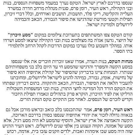
שנספו בדרכם לארץ ישראל. הטקס נערך במעמד משפחות הנספים, בנות
ובני הקהילה, ראש העיר, רומן פרס, סגנית מנהלת מרחב חדרה במשרד
העלייה והקליטה, ריקי פלד, תושבות, תושבים ואורחים, וכלל דברי זיכרון,
תפילות וקטעי מורשת שהדגישו את סיפור הגבורה, הכאב והכמיהה
לירושלים ולמדינת ישראל.
קודם הטקס צפו המשתתפים בתערוכת צילומים במקום
"מסע וזיכרון"
של היוצר, גדעון אגז'ה בה מצולמים בנות ובני הקהילה שיצאו למסע ושרדו
אותו. במהלך השבוע כולו נערכו במקום הדרכות לקהל הרחב ולתלמידי
בתי הספר.
מנחות הטקס,
בנות העדה, אמרו שאנו זוכרות וזוכרים את אלו שנספו
במסע הקשה והמפרך והדגישו שהמסע חי עד היום בלב בני משפחותיהם
שנותרו. המנחות ציינו בדבריהן שהסיפור של קהילת אתיופיה הוא סיפור
של נחישות, אומץ, גבורה, כמיהה להגיע לישראל ולירושלים, ומחובתנו
להעביר הלאה את הסיפור, הגבורה, הכאב והתקווה. בתום דבריהן שפתחו
את הטקס הורד דגל המדינה לחצי התורן, בנות ובני המשפחות השכולות
הדליקו את לפיד הזיכרון, הוקרא פרק בתהילים ונאמרו תפילת היזכור
וקדיש לזכרם של הנספים. לאחר מכן התקיים טקס הנחת הזרים.
ראש העיר, רומן פרס,
אמר שהתכנסנו בלב כואב ובראש מורכן אבל גם
בגאווה גדולה לזכור את יהודי אתיופיה שנספו בסודן בדרכם הארוכה,
הקשה והאמיצה אל ארץ ישראל, והוסיף שהמסע לא היה מסע רגיל, אלא
מסע של אמונה, תקווה וגעגוע בין אלפי שנים לירושלים. ראש העיר הדגיש
שזה היה מסע שבו אימהות ואבות, ילדים וזקנים עזבו בית, אדמה, רכוש