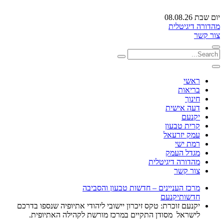
יום שבת 08.08.26
מהדורה דיגיטלית
צור קשר
ראשי
בריאות
חינוך
דעה אישית
יקנעם
קרית טבעון
עמק יזרעאל
רמת ישי
מגדל העמק
מהדורה דיגיטלית
צור קשר
מרכז העניינים – חדשות טבעון והסביבה
חדשות
יקנעם
יקנעם זוכרת: טקס זיכרון יישובי ליהודי אתיופיה שנספו בדרכם
לישראל מסודן התקיים במרכז מורשת לקהילה האתיופית.