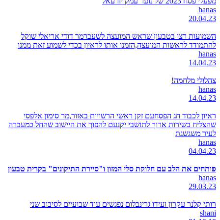
מפעלי פסח 2023 של נוער עמק יזרעאל
hanas
20.04.23
השמועות רצו בטבעון שראש המועצה לשעברמר דודי אריאלי שוקל
להתמודד לראשות המועצה,הזמנו אותו לראיון בכדי לשמוע זאת ממנו
hanas
14.04.23
צהלולי מלחמה!
hanas
14.04.23
ראיון לכבוד חג הפסחעם זקן ראשי הרשויות באזור,מר סימון אלפסי
שהצליח בשירות ארוך לתושבי יקנעם להפוך את היישוב שהחל כמעברה
לעיר משגשגת
hanas
04.04.23
פותחים את הלב עם חלוקת סלי המזון ו"סיירת התיקונים" בקרית טבעון
hanas
29.03.23
רותי קלנר עקרון ועידו גרינבלום נפגשים עוד שבועיים לסיבוב שני
shani